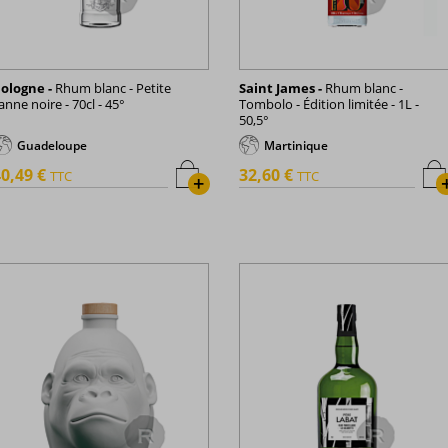
ologne -
Rhum blanc - Petite
Saint James -
Rhum blanc -
anne noire - 70cl - 45°
Tombolo - Édition limitée - 1L -
50,5°
Guadeloupe
Martinique
0,49 €
32,60 €
TTC
TTC
+