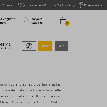
Contact
Livraison en 48h
La Cie & Moi
En tête-à-tête
a Cagnotte
Bonjour
,xx €
Compte
0
HISKY &
NEW
A-Z
 ALCOOLS
vir vos envies les plus fantaisistes
s, dévoilent des parfums d’une telle
mment séduits par cette expérience.
at, Mount Gay ou encore Havana Club…