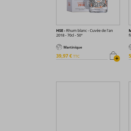
HSE -
Rhum blanc - Cuvée de l'an
M
2018 - 70cl - 50°
f
Martinique
39,97 €
5
TTC
+