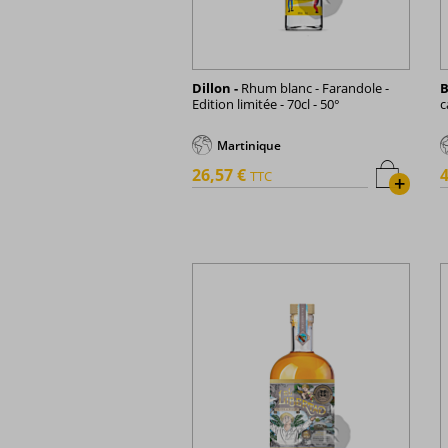
Dillon -
Rhum blanc - Farandole -
B
Edition limitée - 70cl - 50°
c
Martinique
26,57 €
4
TTC
+