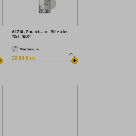
A1710 -
Rhum blanc - Bête à feu -
70cl - 50,9°
Martinique
39,86 €
TTC
+
+