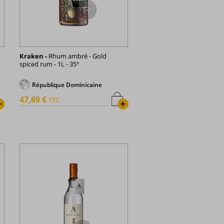
Kraken -
Rhum ambré - Gold
spiced rum - 1L - 35°
République Dominicaine
47,69 €
TTC
+
+