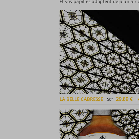
Et vos papilles adoptent déjà un air d
29,89 €
LA BELLE CABRESSE
TT
50°