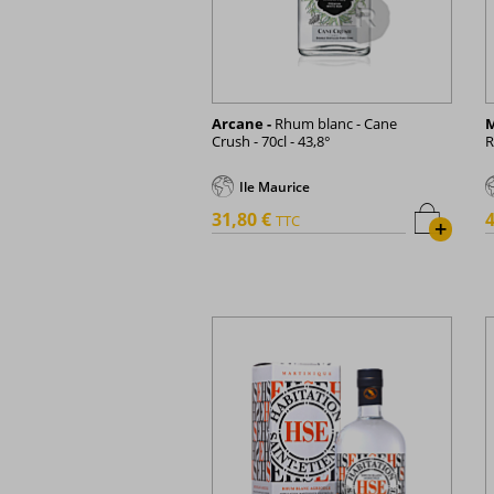
Arcane -
Rhum blanc - Cane
M
Crush - 70cl - 43,8°
R
Ile Maurice
31,80 €
4
TTC
+