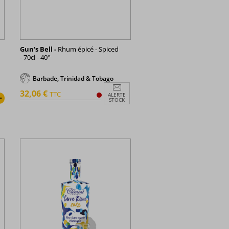
Gun's Bell -
Rhum épicé - Spiced
- 70cl - 40°
Barbade, Trinidad & Tobago
32,06 €
TTC
ALERTE
+
STOCK