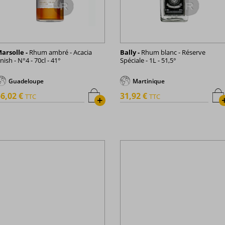
arsolle -
Rhum ambré - Acacia
Bally -
Rhum blanc - Réserve
inish - N°4 - 70cl - 41°
Spéciale - 1L - 51,5°
Guadeloupe
Martinique
6,02 €
31,92 €
TTC
TTC
+