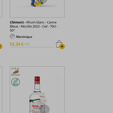
Clément -
Rhum blanc - Canne
Bleue - Récolte 2023 - Ciel - 70cl -
50°
Martinique
52,34 €
TTC
+
+