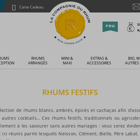
Carte Cadeau
M
x
HUMS
RHUMS
MINI &
EXTRAS &
BIO, W
CEPTION
ARRANGÉS
MAXI
ACCESSOIRES
AUTRES
RHUMS FESTIFS
ction de rhums blancs, ambrés, épicés et cachaças afin d’assou
 autres cocktails… Ces rhums festifs, traditionnels ou agricole
alement à les savourer sans autres mariages : vous serez évide
 ici réunis parmi lesquels Neisson, Clément, Bielle, Père Lab