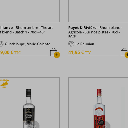
lliance -
Rhum ambré - The art
Payet & Rivière -
Rhum blanc -
f blend - Batch 1 - 70cl - 46°
Agricole - Sur nos pistes - 70cl -
50,3°
Guadeloupe, Marie-Galante
La Réunion
9,00 €
41,95 €
TTC
TTC
+