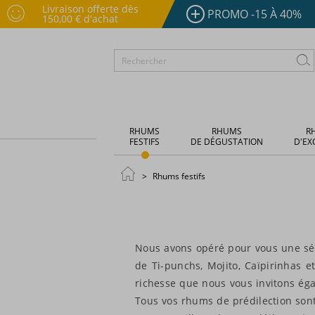
Livraison offerte dès
PROMO -15 À 40%
150,00 € d'achat
RHUMS
RHUMS
R
FESTIFS
DE DÉGUSTATION
D'EX
Rhums festifs
Nous avons opéré pour vous une séle
de Ti-punchs, Mojito, Caïpirinhas et
richesse que nous vous invitons ég
Tous vos rhums de prédilection sont