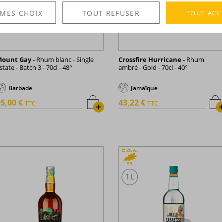
TOUT ACC
 MES CHOIX
TOUT REFUSER
ount Gay -
Rhum blanc - Single
Crossfire Hurricane -
Rhum
state - Batch 3 - 70cl - 48°
ambré - Gold - 70cl - 40°
Barbade
Jamaïque
5,00 €
43,22 €
TTC
TTC
+