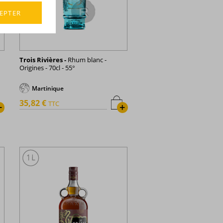
EPTER
Trois Rivières -
Rhum blanc -
Origines - 70cl - 55°
Martinique
35,82 €
TTC
+
+