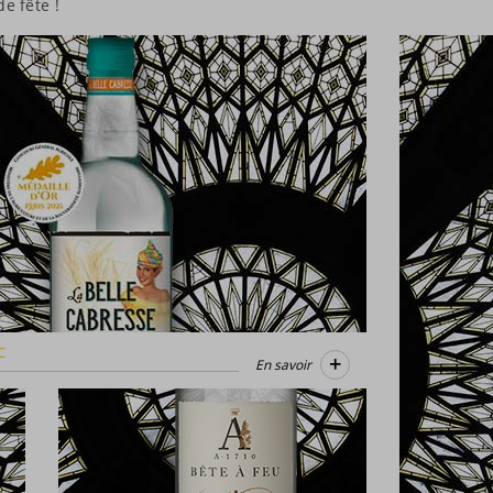
e fête !
C
+
En savoir