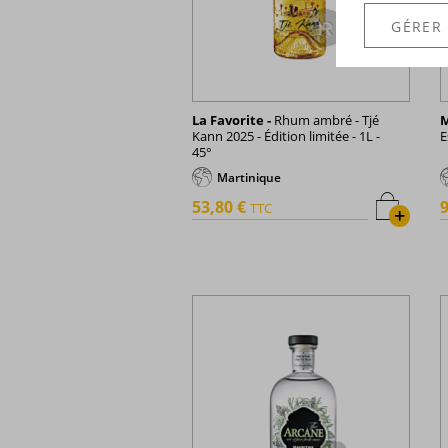
GÉRER
La Favorite -
Rhum ambré - Tjé
M
Kann 2025 - Édition limitée - 1L -
E
45°
Martinique
53,80 €
9
TTC
+