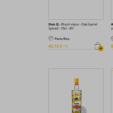
Don Q -
Rhum vieux - Oak barrel
A
Spiced - 70cl - 45°
o
Porto Rico
42,13 €
6
TTC
+