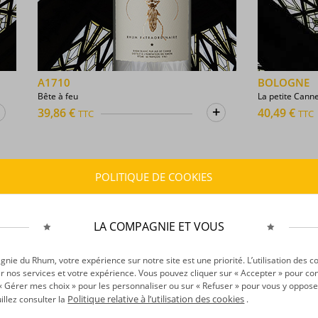
A1710
BOLOGNE
Bête à feu
La petite Canne
+
+
39,86 €
40,49 €
TTC
TTC
POLITIQUE DE COOKIES
Notre Sélection
LA COMPAGNIE ET VOUS
ie du Rhum, votre expérience sur notre site est une priorité. L’utilisation des c
r nos services et votre expérience. Vous pouvez cliquer sur « Accepter » pour con
r « Gérer mes choix » pour les personnaliser ou sur « Refuser » pour vous y oppose
Politique relative à l’utilisation des cookies
uillez consulter la
.