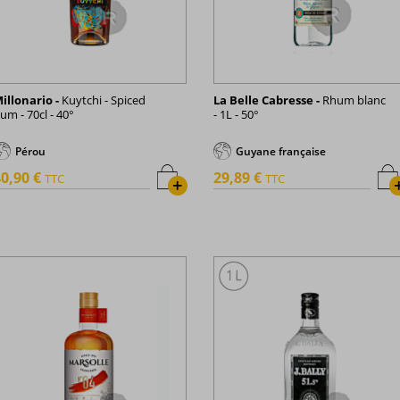
illonario -
Kuytchi - Spiced
La Belle Cabresse -
Rhum blanc
um - 70cl - 40°
- 1L - 50°
Pérou
Guyane française
0,90 €
29,89 €
TTC
TTC
+