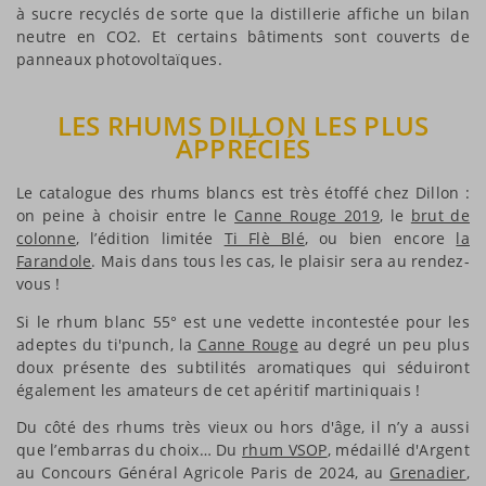
à sucre recyclés de sorte que la distillerie affiche un bilan
neutre en CO2. Et certains bâtiments sont couverts de
panneaux photovoltaïques.
LES RHUMS DILLON LES PLUS
APPRÉCIÉS
Le catalogue des rhums blancs est très étoffé chez Dillon :
on peine à choisir entre le
Canne Rouge 2019
, le
brut de
colonne
, l’édition limitée
Ti Flè Blé
, ou bien encore
la
Farandole
. Mais dans tous les cas, le plaisir sera au rendez-
vous !
Si le rhum blanc 55° est une vedette incontestée pour les
adeptes du ti'punch, la
Canne Rouge
au degré un peu plus
doux présente des subtilités aromatiques qui séduiront
également les amateurs de cet apéritif martiniquais !
Du côté des rhums très vieux ou hors d'âge, il n’y a aussi
que l’embarras du choix… Du
rhum VSOP
, médaillé d'Argent
au Concours Général Agricole Paris de 2024, au
Grenadier
,