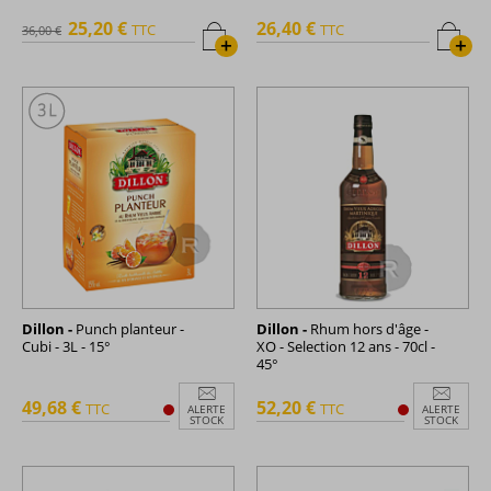
25,20 €
26,40 €
TTC
TTC
36,00 €
+
+
Dillon -
Punch planteur -
Dillon -
Rhum hors d'âge -
Cubi - 3L - 15°
XO - Selection 12 ans - 70cl -
45°
49,68 €
52,20 €
TTC
TTC
ALERTE
ALERTE
STOCK
STOCK