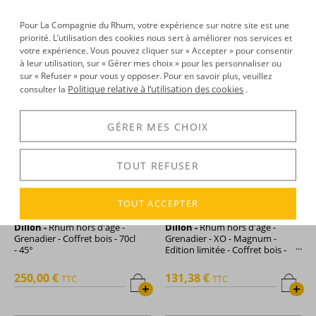
Pour La Compagnie du Rhum, votre expérience sur notre site est une
31,81 €
28,87 €
TTC
TTC
priorité. L’utilisation des cookies nous sert à améliorer nos services et
+
+
votre expérience. Vous pouvez cliquer sur « Accepter » pour consentir
à leur utilisation, sur « Gérer mes choix » pour les personnaliser ou
sur « Refuser » pour vous y opposer. Pour en savoir plus, veuillez
Politique relative à l’utilisation des cookies
consulter la
.
GÉRER MES CHOIX
TOUT REFUSER
TOUT ACCEPTER
Dillon -
Rhum hors d'âge -
Dillon -
Rhum hors d'âge -
Grenadier - Coffret bois - 70cl
Grenadier - XO - Magnum -
- 45°
Edition limitée - Coffret bois -
1,5L - 43°
250,00 €
131,38 €
TTC
TTC
+
+