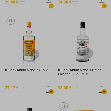
29,46 €
24,96 €
TTC
TTC
+
+
Dillon -
Rhum blanc - 1L - 55°
Dillon -
Rhum blanc - Brut de
Colonne - 70cl - 71,3°
27,17 €
38,08 €
TTC
TTC
+
+