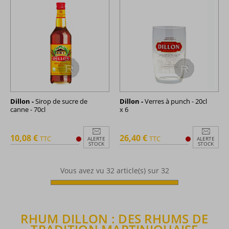
Dillon -
Sirop de sucre de
Dillon -
Verres à punch - 20cl
canne - 70cl
x 6
10,08 €
26,40 €
TTC
TTC
ALERTE
ALERTE
STOCK
STOCK
Vous avez vu
32
article(s) sur 32
RHUM DILLON : DES RHUMS DE