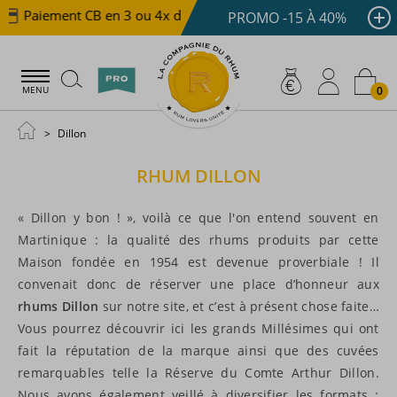
Paiement CB en 3 ou 4x dès 100 €
Livraison offerte dè
PROMO -15 À 40%
0
MENU
Dillon
RHUM
DILLON
« Dillon y bon ! », voilà ce que l'on entend souvent en
Martinique : la qualité des rhums produits par cette
Maison fondée en 1954 est devenue proverbiale ! Il
convenait donc de réserver une place d’honneur aux
rhums Dillon
sur notre site, et c’est à présent chose faite…
Vous pourrez découvrir ici les grands Millésimes qui ont
fait la réputation de la marque ainsi que des cuvées
remarquables telle la Réserve du Comte Arthur Dillon.
Nous avons également veillé à diversifier les formats :