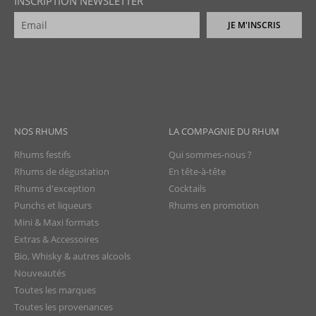
INSCRIPTION NEWSLETTER
JE M'INSCRIS
NOS RHUMS
LA COMPAGNIE DU RHUM
Rhums festifs
Qui sommes-nous ?
Rhums de dégustation
En tête-à-tête
Rhums d'exception
Cocktails
Punchs et liqueurs
Rhums en promotion
Mini & Maxi formats
Extras & Accessoires
Bio, Whisky & autres alcools
Nouveautés
Toutes les marques
Toutes les provenances