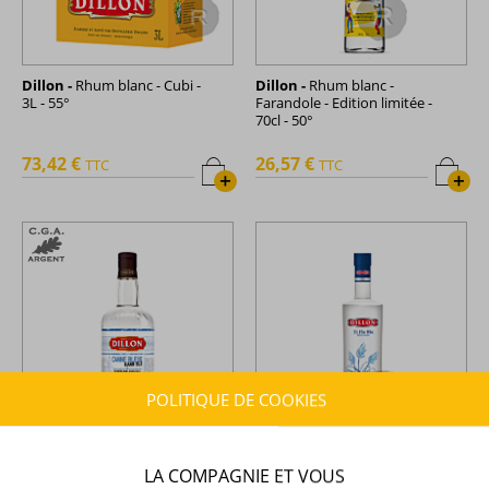
Dillon -
Rhum blanc - Cubi -
Dillon -
Rhum blanc -
3L - 55°
Farandole - Edition limitée -
70cl - 50°
73,42 €
26,57 €
TTC
TTC
+
+
POLITIQUE DE COOKIES
Dillon -
Rhum blanc - Kann
Dillon -
Rhum blanc - Ti Flè
LA COMPAGNIE ET VOUS
Blé - Canne bleue - 70cl- 50°
Blé - Édition limitée - 70cl - 50°