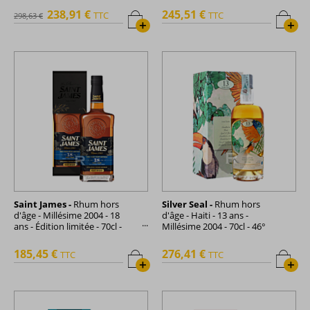
238,91 €
245,51 €
TTC
TTC
298,63 €
+
+
Saint James -
Rhum hors
Silver Seal -
Rhum hors
d'âge - Millésime 2004 - 18
d'âge - Haiti - 13 ans -
ans - Édition limitée - 70cl -
Millésime 2004 - 70cl - 46°
43°
185,45 €
276,41 €
TTC
TTC
+
+