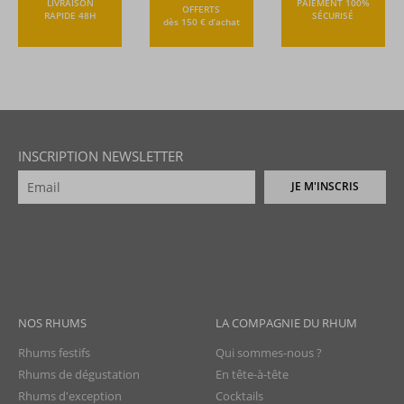
LIVRAISON
PAIEMENT 100%
OFFERTS
RAPIDE 48H
SÉCURISÉ
dès 150 € d’achat
INSCRIPTION NEWSLETTER
JE M'INSCRIS
NOS RHUMS
LA COMPAGNIE DU RHUM
Rhums festifs
Qui sommes-nous ?
Rhums de dégustation
En tête-à-tête
Rhums d'exception
Cocktails