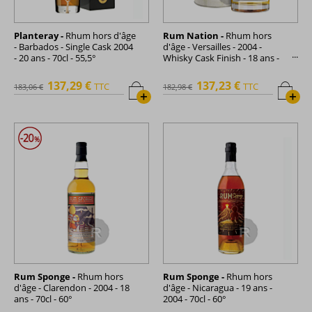
Planteray -
Rhum hors d'âge
Rum Nation -
Rhum hors
- Barbados - Single Cask 2004
d'âge - Versailles - 2004 -
- 20 ans - 70cl - 55,5°
Whisky Cask Finish - 18 ans -
70cl - 59°
137,29 €
137,23 €
TTC
TTC
183,06 €
182,98 €
+
+
Rum Sponge -
Rhum hors
Rum Sponge -
Rhum hors
d'âge - Clarendon - 2004 - 18
d'âge - Nicaragua - 19 ans -
ans - 70cl - 60°
2004 - 70cl - 60°