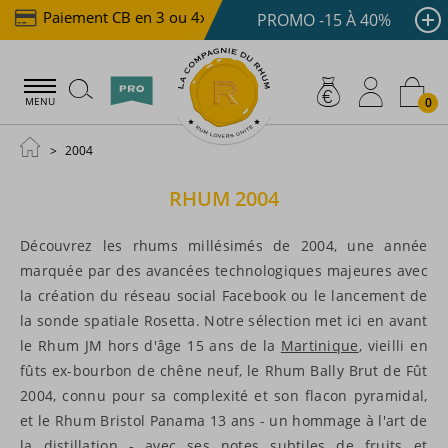
Paiement CB en 3 ou 4x dès 100 €
Livraison offerte
PROMO -15 À 40%
0
MENU
2004
RHUM
2004
Découvrez les rhums millésimés de 2004, une année
marquée par des avancées technologiques majeures avec
la création du réseau social Facebook ou le lancement de
la sonde spatiale Rosetta. Notre sélection met ici en avant
le Rhum JM hors d'âge 15 ans de la
Martinique
, vieilli en
fûts ex-bourbon de chêne neuf, le Rhum Bally Brut de Fût
2004, connu pour sa complexité et son flacon pyramidal,
et le Rhum Bristol Panama 13 ans - un hommage à l'art de
la distillation - avec ses notes subtiles de fruits et