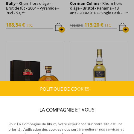
Bally -
Rhum hors d'âge -
Corman Collins -
Rhum hors
Brut de fût - 2004 - Pyramide -
d'âge - Bristol - Panama - 13
70cl - 53,7°
ans - 2004/2018 - Single Cask -
70cl - 60,2°
188,54 €
115,20 €
TTC
TTC
135,53 €
+
+
POLITIQUE DE COOKIES
Dillon -
Rhum hors d'âge -
L'Esprit -
Rhum hors d'âge -
LA COMPAGNIE ET VOUS
Millésime 2004 - 12 ans -
Clarendon 2004 - 70cl - 66,4°
Carafe - 70cl - 43°
Pour La Compagnie du Rhum, votre expérience sur notre site est une
158,60 €
198,38 €
TTC
TTC
priorité. L’utilisation des cookies nous sert à améliorer nos services et
+
+