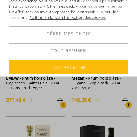
votre expérience. Vous pouvez cliquer sur « Accepter » pour consentir
à leur utilisation, sur « Gérer mes choix » pour les personnaliser ou
sur « Refuser » pour vous y opposer. Pour en savoir plus, veuillez
Politique relative à l’utilisation des cookies
consulter la
.
GÉRER MES CHOIX
TOUT REFUSER
TOUT ACCEPTER
LMDW -
Rhum hors d'âge -
Mezan -
Rhum hors d'âge -
Flag series - Saint Lucia - 2004
Guyana - Single cask - 2004 -
- 21 ans - 70cl - 58,3°
70cl - 56,9°
277,46 €
146,35 €
TTC
TTC
+
+