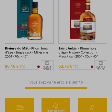
Rivière du Mât -
Rhum hors
Saint Aubin -
Rhum hors
d'âge - Single cask - Millésime
d'âge - History Collection -
2004 - 70cl - 46°
Mauritius - 2004 - 70cl - 40°
86,16 €
63,76 €
TTC
TTC
ALERTE
ALERTE
STOCK
STOCK
Vous avez vu
16
article(s) sur 16
FRAIS DE PORT