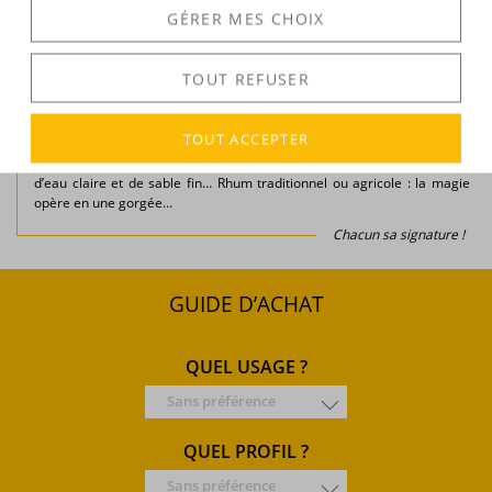
GÉRER MES CHOIX
Rhum blanc, ambré ou épicé ?
Qu’on soit amateur ou néophyte, la dégustation de rhum est une
TOUT REFUSER
invitation au voyage et au partage… Une part de mystère lovée dans un
moment de convivialité, un aller simple pour l’évasion, au cœur des îles
lointaines et des distilleries exceptionnelles. Plus que n’importe quel
TOUT ACCEPTER
spiritueux, le rhum porte en lui mille et une notes exotiques : de
l’orchidée vanille au bois d’inde, en passant par d’envoûtantes images
d’eau claire et de sable fin… Rhum traditionnel ou agricole : la magie
opère en une gorgée…
Chacun sa signature !
GUIDE D’ACHAT
QUEL USAGE ?
Sans préférence
QUEL PROFIL ?
Sans préférence