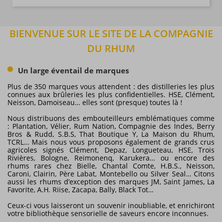
BIENVENUE SUR LE SITE DE LA COMPAGNIE
DU RHUM
Un large éventail de marques
Plus de 350 marques vous attendent : des distilleries les plus
connues aux brûleries les plus confidentielles. HSE, Clément,
Neisson, Damoiseau… elles sont (presque) toutes là !
Nous distribuons des embouteilleurs emblématiques comme
: Plantation, Vélier, Rum Nation, Compagnie des Indes, Berry
Bros & Rudd, S.B.S, That Boutique Y, La Maison du Rhum,
TCRL… Mais nous vous proposons également de grands crus
agricoles signés Clément, Depaz, Longueteau, HSE, Trois
Rivières, Bologne, Reimonenq, Karukera… ou encore des
rhums rares chez Bielle, Chantal Comte, H.B.S., Neisson,
Caroni, Clairin, Père Labat, Montebello ou Silver Seal… Citons
aussi les rhums d’exception des marques JM, Saint James, La
Favorite, A.H. Riise, Zacapa, Bally, Black Tot…
Ceux-ci vous laisseront un souvenir inoubliable, et enrichiront
votre bibliothèque sensorielle de saveurs encore inconnues.