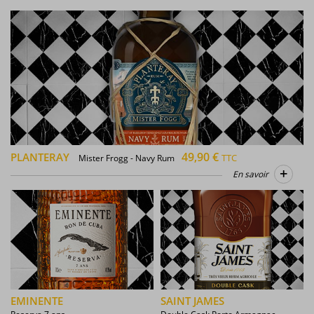
49,90 €
PLANTERAY
TTC
Mister Frogg - Navy Rum
+
En savoir
EMINENTE
SAINT JAMES