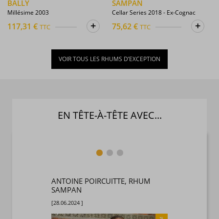
BALLY
SAMPAN
Millésime 2003
Cellar Series 2018 - Ex-Cognac
+
+
117,31 €
75,62 €
TTC
TTC
VOIR TOUS LES RHUMS D’EXCEPTION
EN TÊTE-À-TÊTE AVEC...
RENEUR,
ANTOINE POIRCUITTE, RHUM
ETIENNE
...
SAMPAN
MANUTE
[28.06.2024 ]
[17.10.2023 ]