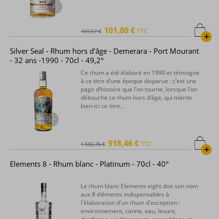
101,80 €
TTC
169,67 €
+
Silver Seal - Rhum hors d'âge - Demerara - Port Mourant
- 32 ans -1990 - 70cl - 49,2°
Ce rhum a été élaboré en 1990 et témoigne
à ce titre d’une époque disparue : c’est une
page d’histoire que l’on tourne, lorsque l’on
débouche ce rhum hors d’âge, qui mérite
bien ici ce titre…
918,46 €
TTC
1 530,76 €
+
Elements 8 - Rhum blanc - Platinum - 70cl - 40°
Le rhum blanc Elements eight doit son nom
aux 8 éléments indispensables à
l'élaboration d'un rhum d'exception :
environnement, canne, eau, levure,