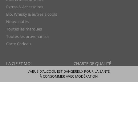
Extras & Accessoires
Bio, Whisky & autres alcools
Nouveautés
Toutes les marques
Toutes les provenances
Carte Cadeau
LA CIE ET MOI
CHARTE DE QUALITÉ
L’ABUS D’ALCOOL EST DANGEREUX POUR LA SANTÉ.
Mon compte
Livraison
À CONSOMMER AVEC MODÉRATION.
Mon Panier
Sécurité Paiement
Ma cagnotte
Paiement Scalapay
Ma liste d'envies
Conditions générales de vente
Programme de fidélité
Charte de confidentialité
Aide - FAQ
Protection des données
Nous contacter
Droit de rétractation
Mentions légales
Plan du site