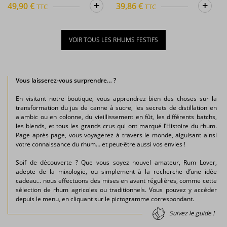
+
+
49,90 €
39,86 €
TTC
TTC
VOIR TOUS LES RHUMS FESTIFS
Vous laisserez-vous surprendre… ?
En visitant notre boutique, vous apprendrez bien des choses sur la
transformation du jus de canne à sucre, les secrets de distillation en
alambic ou en colonne, du vieillissement en fût, les différents batchs,
les blends, et tous les grands crus qui ont marqué l’Histoire du rhum.
Page après page, vous voyagerez à travers le monde, aiguisant ainsi
votre connaissance du rhum… et peut-être aussi vos envies !
Soif de découverte ? Que vous soyez nouvel amateur, Rum Lover,
adepte de la mixologie, ou simplement à la recherche d’une idée
cadeau… nous effectuons des mises en avant régulières, comme cette
sélection de rhum agricoles ou traditionnels. Vous pouvez y accéder
depuis le menu, en cliquant sur le pictogramme correspondant.
Suivez le guide !