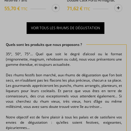
Reserva 7 ans
Double Cask Porto Armagnac
+
+
55,70 €
71,62 €
TTC
TTC
VOIR TOUS LES RHUMS DE DÉGUSTATION
Quels sont les produits que nous proposons ?
35°, 50°, 75°… Quel que soit le degré d’alcool ou le format
(mignonnette, magnum, rehoboam ou cubi), nous vous présentons une
gamme étendue, et toujours actualisée.
Des rhums festifs bon marché, aux rhums de dégustation que l’on boit
secs, en n’oubliant pas les flacons les plus précieux, chacun a sa place.
Les gourmands apprécieront les punchs, rhums arrangés, planteurs, et
liqueurs pour leurs cocktails. Et parce que vous êtes en terre de
connaisseurs, des crus exceptionnels vous attendent également… Si
vous cherchez du rhum vieux, très vieux, hors d’âge ou même
millésimé, vous avez sans doute trouvé votre île au trésor...
Notre objectif est de faire plaisir à tous les palais et de satisfaire vos
envies de dégustation : qu’elles soient festives, exigeantes,
épicuriennes…