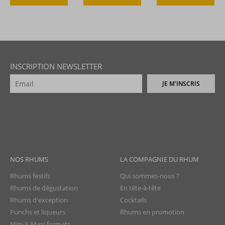
INSCRIPTION NEWSLETTER
JE M'INSCRIS
NOS RHUMS
LA COMPAGNIE DU RHUM
Rhums festifs
Qui sommes-nous ?
Rhums de dégustation
En tête-à-tête
Rhums d'exception
Cocktails
Punchs et liqueurs
Rhums en promotion
Mini & Maxi formats