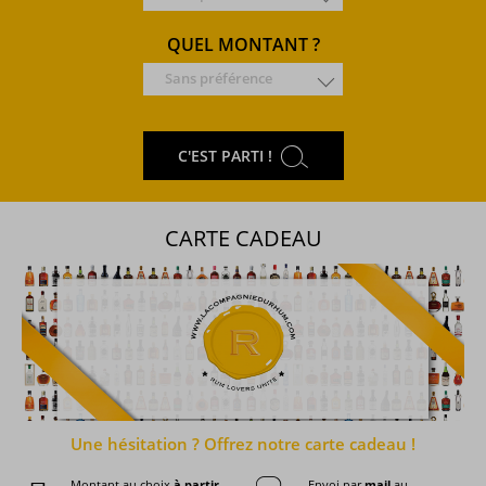
QUEL MONTANT ?
Sans préférence
C'EST PARTI !
CARTE CADEAU
Une hésitation ?
Offrez notre carte cadeau !
Montant au choix
à partir
Envoi par
mail
au