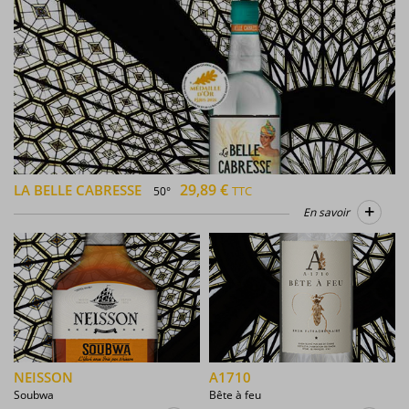
29,89 €
LA BELLE CABRESSE
TTC
50°
+
En savoir
NEISSON
A1710
Soubwa
Bête à feu