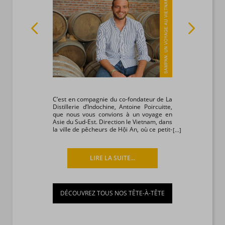
r, Auteur,
C’est en compagnie du co-fondateur de La
Comme Paul G
rès nombreux
Distillerie d’Indochine, Antoine Poircuitte,
rendu à Tah
ille Mald est
que nous vous convions à un voyage en
ressenti l
s une figure
Asie du Sud-Est. Direction le Vietnam, dans
touches de 
ritueux. Son
la ville de pêcheurs de Hội An, où ce petit-
nous rendan
» vient de
fils de bouilleurs de cru a fait le pari, en
2017, d’établir une distillerie !
LIRE LA SUITE...
DÉCOUVREZ TOUS NOS TÊTE-À-TÊTE