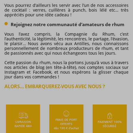
Vous pourrez d’ailleurs les servir avec l’un de nos accessoires
de cocktail : verres, cuillères à punch, bois lélé etc… très
appréciés pour une idée cadeau !
Rejoignez notre communauté d’amateurs de rhum
Vous l’avez compris, la Compagnie du Rhum, c’est
l’authenticité, la légitimité, les rencontres, le partage, l’évasion,
le plaisir… Nous avons vécu aux Antilles, nous connaissons
personnellement de nombreux producteurs de rhum, et tant
de passionnés avec qui nous échangeons tous les jours.
Cette passion du rhum, nous la portons jusqu’à vous à travers
nos articles de blog (en tête-à-tête), nos comptes sociaux sur
Instagram et Facebook, et nous espérons la glisser chaque
jour dans vos commandes !
ALORS… EMBARQUEREZ-VOUS AVEC NOUS ?
FRAIS DE PORT
LIVRAISON
PAIEMENT 100%
OFFERTS
RAPIDE 48H
SÉCURISÉ
dès 150 € d’achat