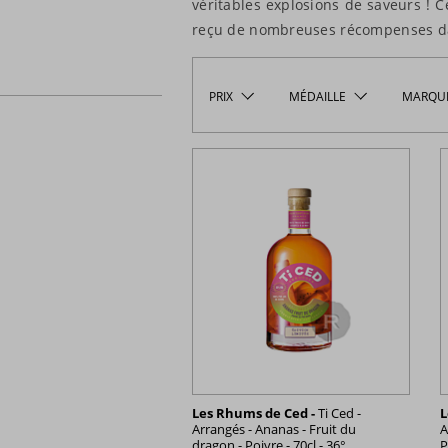
véritables explosions de saveurs ! C
reçu de nombreuses récompenses dan
PRIX
MÉDAILLE
MARQU
Les Rhums de Ced -
Ti Ced -
L
Arrangés - Ananas - Fruit du
A
dragon - Poivre - 70cl - 36°
P