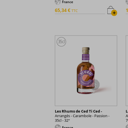
France
65,34 €
1
TTC
+
Les Rhums de Ced Ti Ced -
L
Arrangés - Carambole - Passion -
A
35cl - 32°
7
France