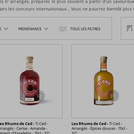
es ti’ arrangés, préparés le plus souvent à partir d’un savoureu
s les concours internationaux… Vous ne pourrez bientôt plus v
E
PROVENANCE
TOUS LES FILTRES
es Rhums de Ced -
Ti Ced -
Les Rhums de Ced -
Ti Ced -
rrangés - Cerise - Amande -
Arrangés - Épices douces - 70cl -
iment d'Espelette - 70cl - 32°
32°