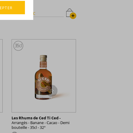
France
EPTER
33,14 €
TTC
+
+
Les Rhums de Ced Ti Ced -
Arrangés - Banane - Cacao - Demi
bouteille - 35cl - 32°