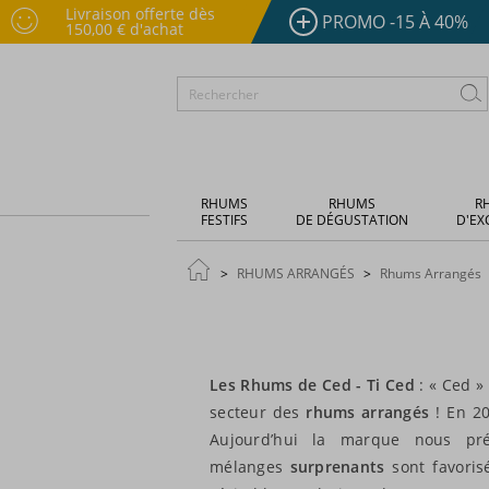
Livraison offerte dès
PROMO -15 À 40%
150,00 € d'achat
RHUMS
RHUMS
R
FESTIFS
DE DÉGUSTATION
D'EX
RHUMS ARRANGÉS
Rhums Arrangés
Les Rhums de Ced - Ti Ced
: « Ced 
secteur des
rhums arrangés
! En 20
Aujourd’hui la marque nous p
mélanges
surprenants
sont favoris