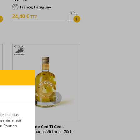
France, Paraguay
24,40 €
TTC
+
+
ookies nous
sentir à leur
r. Pour en
Les Rhums de Ced Ti Ced -
Arrangés - Ananas Victoria - 70cl -
32°