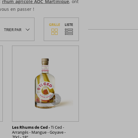
x
rhum agricole AOC Martinique
, ont
ous en passer !
GRILLE
LISTE
TRIER
PAR
Les Rhums de Ced -
Ti Ced -
Arrangés - Mangue - Goyave -
70cl - 18°