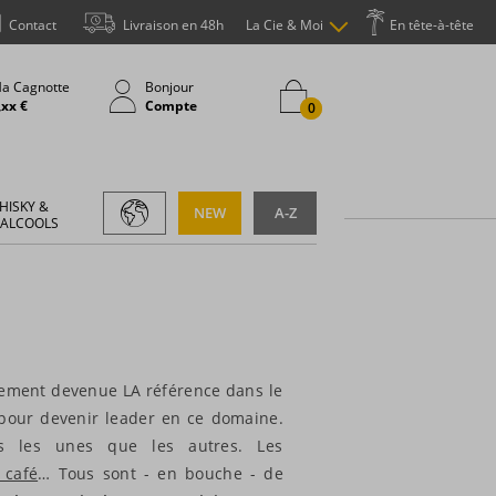
Contact
Livraison en 48h
La Cie & Moi
En tête-à-tête
a Cagnotte
Bonjour
,xx €
Compte
0
HISKY &
NEW
A-Z
 ALCOOLS
dement devenue LA référence dans le
pour devenir leader en ce domaine.
s les unes que les autres. Les
 café
… Tous sont - en bouche - de