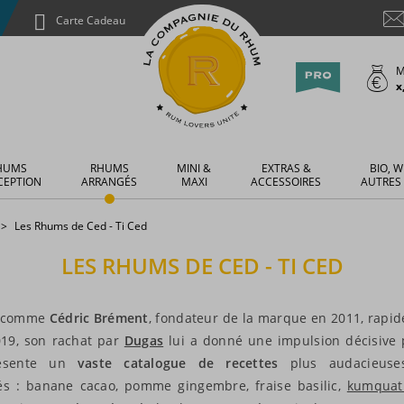
Carte Cadeau
M
x
HUMS
RHUMS
MINI &
EXTRAS &
BIO, W
CEPTION
ARRANGÉS
MAXI
ACCESSOIRES
AUTRES
Les Rhums de Ced - Ti Ced
LES RHUMS DE CED - TI CED
» comme
Cédric Brément
, fondateur de la marque en 2011, rapi
19, son rachat par
Dugas
lui a donné une impulsion décisive 
résente un
vaste catalogue de recettes
plus audacieuse
és : banane cacao, pomme gingembre, fraise basilic,
kumquat