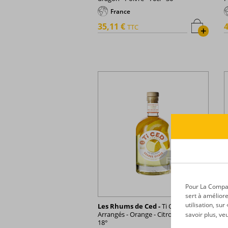
France
35,11 €
4
TTC
+
Pour La Compagn
sert à améliore
utilisation, su
Les Rhums de Ced -
Ti Ced -
L
Arrangés - Orange - Citron - 70cl -
A
savoir plus, ve
18°
b