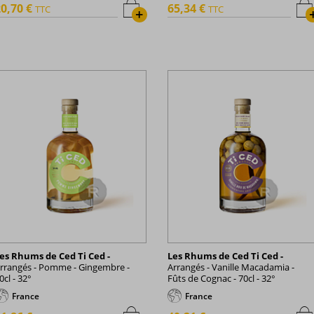
0,70 €
65,34 €
TTC
TTC
+
es Rhums de Ced Ti Ced -
Les Rhums de Ced Ti Ced -
rrangés - Pomme - Gingembre -
Arrangés - Vanille Macadamia -
0cl - 32°
Fûts de Cognac - 70cl - 32°
France
France