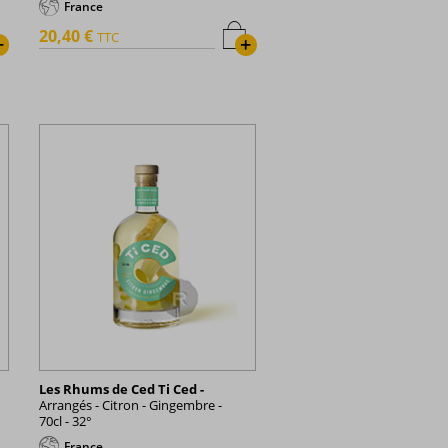
France
20,40 €
TTC
+
+
Les Rhums de Ced Ti Ced -
Arrangés - Citron - Gingembre -
70cl - 32°
France