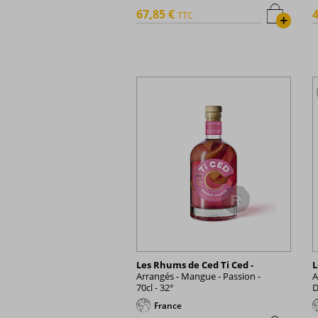
67,85 €
4
TTC
+
Les Rhums de Ced Ti Ced -
L
Arrangés - Mangue - Passion -
A
70cl - 32°
D
France