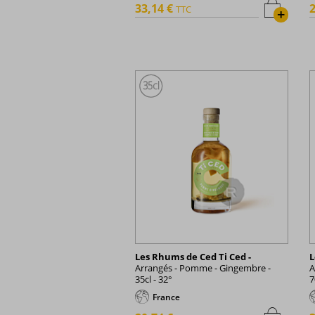
33,14 €
2
TTC
+
Les Rhums de Ced Ti Ced -
L
Arrangés - Pomme - Gingembre -
A
35cl - 32°
7
France