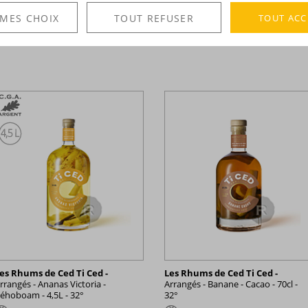
France
France
TOUT ACC
 MES CHOIX
TOUT REFUSER
8,57 €
20,74 €
TTC
TTC
+
es Rhums de Ced Ti Ced -
Les Rhums de Ced Ti Ced -
rrangés - Ananas Victoria -
Arrangés - Banane - Cacao - 70cl -
éhoboam - 4,5L - 32°
32°