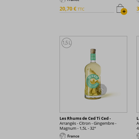
20,70 €
3
TTC
+
Les Rhums de Ced Ti Ced -
L
Arrangés - Citron - Gingembre -
A
Magnum - 1,5L - 32°
4
France