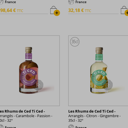
France
France
98,64 €
32,18 €
TTC
TTC
+
es Rhums de Ced Ti Ced -
Les Rhums de Ced Ti Ced -
rrangés - Carambole - Passion -
Arrangés - Citron - Gingembre -
0cl - 32°
35cl - 32°
France
France