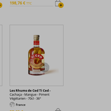
198,76 €
TTC
+
+
Les Rhums de Ced Ti Ced -
Cachaça - Mangue - Piment
Végétarien - 70cl - 36°
France