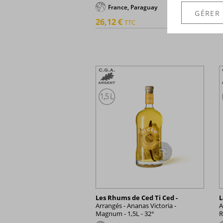
France, Paraguay
GÉRER
26,12 €
3
TTC
+
Les Rhums de Ced Ti Ced -
L
Arrangés - Ananas Victoria -
A
Magnum - 1,5L - 32°
R