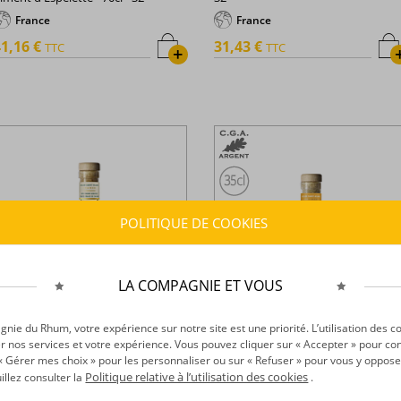
France
France
1,16 €
31,43 €
TTC
TTC
+
POLITIQUE DE COOKIES
LA COMPAGNIE ET VOUS
ie du Rhum, votre expérience sur notre site est une priorité. L’utilisation des c
r nos services et votre expérience. Vous pouvez cliquer sur « Accepter » pour con
r « Gérer mes choix » pour les personnaliser ou sur « Refuser » pour vous y oppose
es Rhums de Ced Ti Ced -
Les Rhums de Ced Ti Ced -
rrangés - Ananas - Caramel
Arrangés - Ananas Victoria - 35cl -
Politique relative à l’utilisation des cookies
uillez consulter la
.
eurre salé - 70cl - 32°
32°