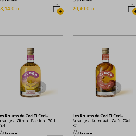
3,14 €
20,40 €
TTC
TTC
+
es Rhums de Ced Ti Ced -
Les Rhums de Ced Ti Ced -
rrangés - Citron - Passion - 70cl -
Arrangés - Kumquat - Café - 70cl -
5,4°
32°
France
France