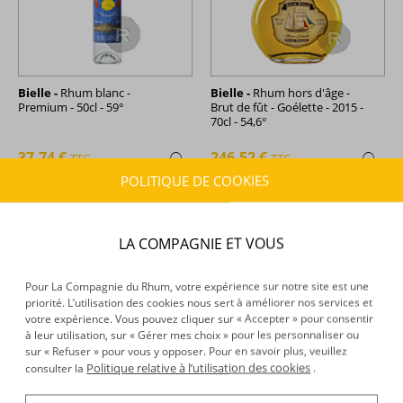
Bielle -
Rhum blanc -
Bielle -
Rhum hors d'âge -
Premium - 50cl - 59°
Brut de fût - Goélette - 2015 -
70cl - 54,6°
37,74 €
246,52 €
TTC
TTC
+
+
POLITIQUE DE COOKIES
LA COMPAGNIE ET VOUS
Pour La Compagnie du Rhum, votre expérience sur notre site est une
priorité. L’utilisation des cookies nous sert à améliorer nos services et
votre expérience. Vous pouvez cliquer sur « Accepter » pour consentir
à leur utilisation, sur « Gérer mes choix » pour les personnaliser ou
sur « Refuser » pour vous y opposer. Pour en savoir plus, veuillez
Politique relative à l’utilisation des cookies
consulter la
.