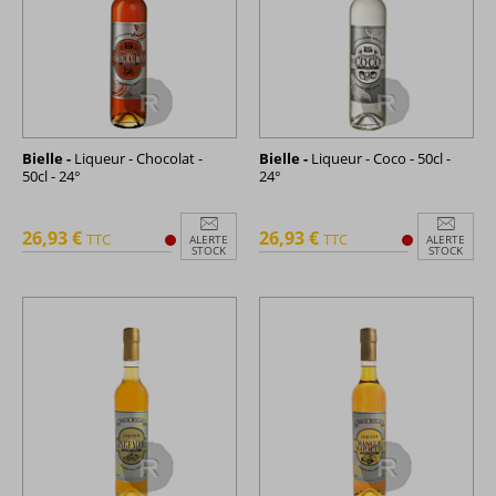
Bielle -
Liqueur - Chocolat -
Bielle -
Liqueur - Coco - 50cl -
50cl - 24°
24°
26,93 €
26,93 €
TTC
TTC
ALERTE
ALERTE
STOCK
STOCK