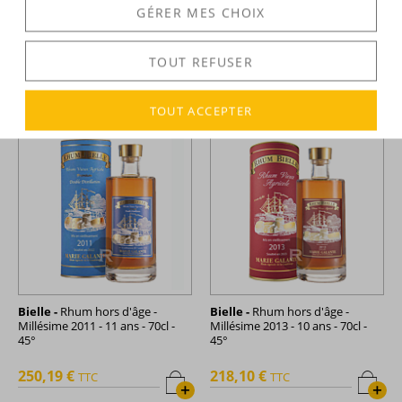
Bielle -
Rhum hors d'âge -
Bielle -
Rhum hors d'âge -
GÉRER MES CHOIX
Millésime 2008 - 13 ans -
Millésime 2009 - Brut de fût
Carafe - 70cl - 55,1°
Carafe - 70cl - 50,7°
TOUT REFUSER
931,52 €
815,88 €
TTC
TTC
+
+
TOUT ACCEPTER
Bielle -
Rhum hors d'âge -
Bielle -
Rhum hors d'âge -
Millésime 2011 - 11 ans - 70cl -
Millésime 2013 - 10 ans - 70cl -
45°
45°
250,19 €
218,10 €
TTC
TTC
+
+