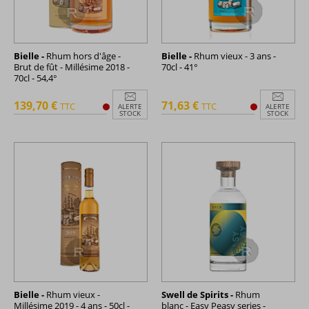
Bielle -
Rhum hors d'âge -
Bielle -
Rhum vieux - 3 ans -
Brut de fût - Millésime 2018 -
70cl - 41°
70cl - 54,4°
139,70 €
71,63 €
TTC
TTC
ALERTE
ALERTE
STOCK
STOCK
Bielle -
Rhum vieux -
Swell de Spirits -
Rhum
Millésime 2019 - 4 ans - 50cl -
blanc - Easy Peasy series -