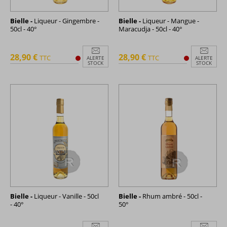
Bielle -
Liqueur - Gingembre -
Bielle -
Liqueur - Mangue -
50cl - 40°
Maracudja - 50cl - 40°
28,90 €
28,90 €
TTC
TTC
ALERTE
ALERTE
STOCK
STOCK
Bielle -
Liqueur - Vanille - 50cl
Bielle -
Rhum ambré - 50cl -
- 40°
50°