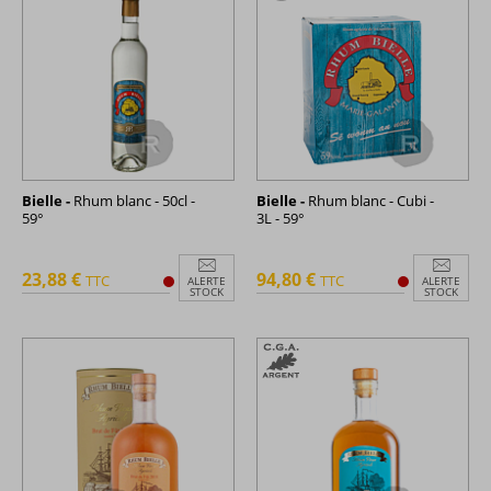
Bielle -
Rhum blanc - 50cl -
Bielle -
Rhum blanc - Cubi -
59°
3L - 59°
23,88 €
94,80 €
TTC
TTC
ALERTE
ALERTE
STOCK
STOCK