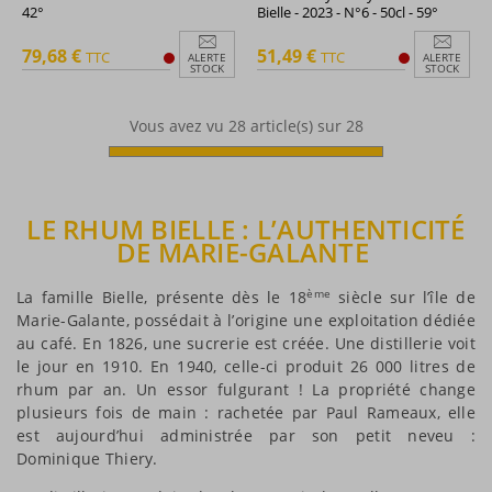
42°
Bielle - 2023 - N°6 - 50cl - 59°
79,68 €
51,49 €
TTC
TTC
ALERTE
ALERTE
STOCK
STOCK
Vous avez vu
28
article(s) sur 28
LE RHUM BIELLE : L’AUTHENTICITÉ
DE MARIE-GALANTE
ème
La famille Bielle, présente dès le 18
siècle sur l’île de
Marie-Galante, possédait à l’origine une exploitation dédiée
au café. En 1826, une sucrerie est créée. Une distillerie voit
le jour en 1910. En 1940, celle-ci produit 26 000 litres de
rhum par an. Un essor fulgurant ! La propriété change
plusieurs fois de main : rachetée par Paul Rameaux, elle
est aujourd’hui administrée par son petit neveu :
Dominique Thiery.