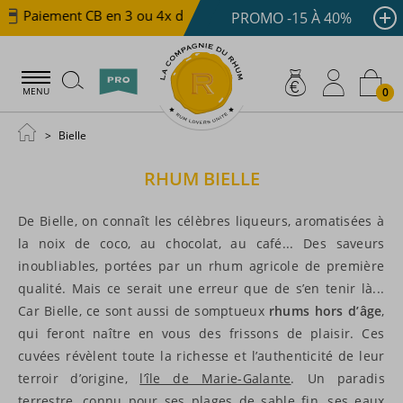
Paiement CB en 3 ou 4x dès 100 €
Livraison offerte dè
PROMO -15 À 40%
0
MENU
Bielle
RHUM
BIELLE
De Bielle, on connaît les célèbres liqueurs, aromatisées à
la noix de coco, au chocolat, au café... Des saveurs
inoubliables, portées par un rhum agricole de première
qualité. Mais ce serait une erreur que de s’en tenir là...
Car Bielle, ce sont aussi de somptueux
rhums hors d’âge
,
qui feront naître en vous des frissons de plaisir. Ces
cuvées révèlent toute la richesse et l’authenticité de leur
terroir d’origine,
l’île de Marie-Galante
. Un paradis
terrestre, connu pour ses plages de sable fin, ses eaux