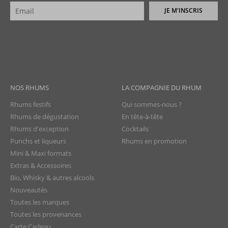
JE M'INSCRIS
NOS RHUMS
LA COMPAGNIE DU RHUM
Rhums festifs
Qui sommes-nous ?
Rhums de dégustation
En tête-à-tête
Rhums d'exception
Cocktails
Punchs et liqueurs
Rhums en promotion
Mini & Maxi formats
Extras & Accessoires
Bio, Whisky & autres alcools
Nouveautés
Toutes les marques
Toutes les provenances
Carte Cadeau