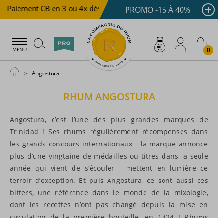
Paiement CB en 3 ou 4x dès 100 €
Livraison offerte dès
PROMO -15 À 40%
0
MENU
Angostura
RHUM
ANGOSTURA
Angostura, c’est l’une des plus grandes marques de
Trinidad ! Ses rhums régulièrement récompensés dans
les grands concours internationaux - la marque annonce
plus d’une vingtaine de médailles ou titres dans la seule
année qui vient de s’écouler - mettent en lumière ce
terroir d’exception. Et puis Angostura, ce sont aussi ces
bitters, une référence dans le monde de la mixologie,
dont les recettes n’ont pas changé depuis la mise en
circulation de la première bouteille, en 1824 ! Rhums