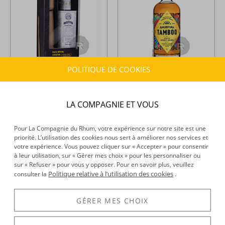
POLITIQUE DE COOKIES
Angostura -
Bitters - Coffret
Angostura -
Boisson
1 Pilon en bois - 20cl - 44,7°
Spiritueuse - Tamboo - 70cl -
40°
LA COMPAGNIE ET VOUS
24,62 €
37,45 €
TTC
TTC
28,97 €
+
+
Pour La Compagnie du Rhum, votre expérience sur notre site est une
priorité. L’utilisation des cookies nous sert à améliorer nos services et
votre expérience. Vous pouvez cliquer sur « Accepter » pour consentir
à leur utilisation, sur « Gérer mes choix » pour les personnaliser ou
sur « Refuser » pour vous y opposer. Pour en savoir plus, veuillez
Politique relative à l’utilisation des cookies
consulter la
.
GÉRER MES CHOIX