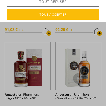
TOUT REFUSER
Angostura -
Rhum hors
Angostura -
Rhum hors
TOUT ACCEPTER
d'âge - 1787 - 70cl - 40°
d'âge - 1787 - 75cl - 40°
91,08 €
92,20 €
TTC
TTC
+
+
Angostura -
Rhum hors
Angostura -
Rhum hors
d'âge - 1824 - 70cl - 40°
d'âge - 8 ans - 1919 - 70cl - 40°