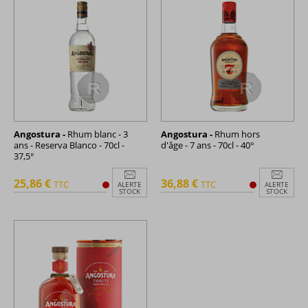
Angostura -
Rhum blanc - 3
Angostura -
Rhum hors
ans - Reserva Blanco - 70cl -
d'âge - 7 ans - 70cl - 40°
37,5°
25,86 €
36,88 €
TTC
TTC
ALERTE
ALERTE
STOCK
STOCK