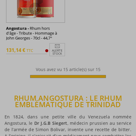
Angostura -
Rhum hors
d'âge - Tribute - Hommage à
John Georges - 70cl - 44,7°
131,14 €
TTC
ALERTE
STOCK
Vous avez vu
15
article(s) sur 15
RHUM ANGOSTURA : LE RHUM
EMBLÉMATIQUE DE TRINIDAD
En 1824, dans une petite ville du Venezuela nommée
Angostura, le
Dr J.G.B Siegert
, médecin prussien au service
de l’armée de Simon Bolivar, invente une recette de bitter.
A l’origine, il s’agissait d’un médicament pour combattre les