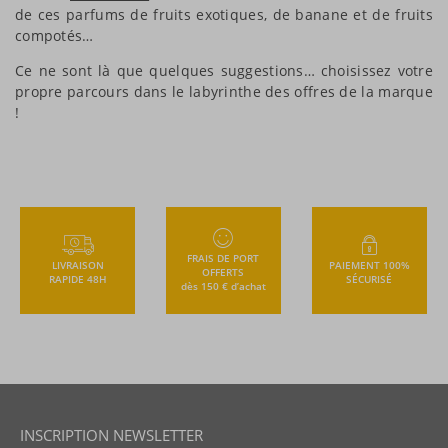
de ces parfums de fruits exotiques, de banane et de fruits
compotés…
Ce ne sont là que quelques suggestions… choisissez votre
propre parcours dans le labyrinthe des offres de la marque
!
FRAIS DE PORT
LIVRAISON
PAIEMENT 100%
OFFERTS
RAPIDE 48H
SÉCURISÉ
dès 150 € d’achat
INSCRIPTION NEWSLETTER