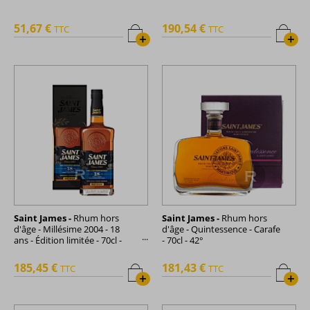
51,67 €
190,54 €
TTC
TTC
+
+
Saint James -
Rhum hors
Saint James -
Rhum hors
d'âge - Millésime 2004 - 18
d'âge - Quintessence - Carafe
ans - Édition limitée - 70cl -
- 70cl - 42°
43°
185,45 €
181,43 €
TTC
TTC
+
+