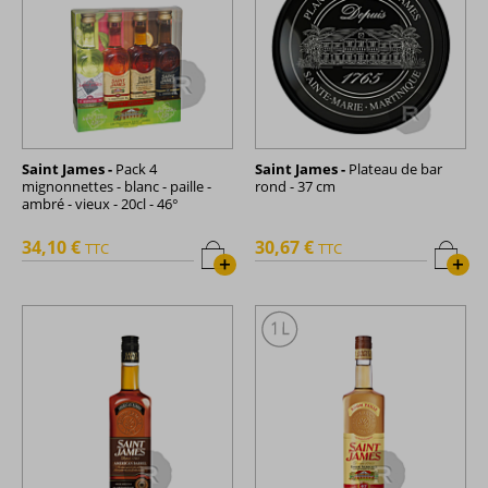
Saint James -
Pack 4
Saint James -
Plateau de bar
mignonnettes - blanc - paille -
rond - 37 cm
ambré - vieux - 20cl - 46°
34,10 €
30,67 €
TTC
TTC
+
+