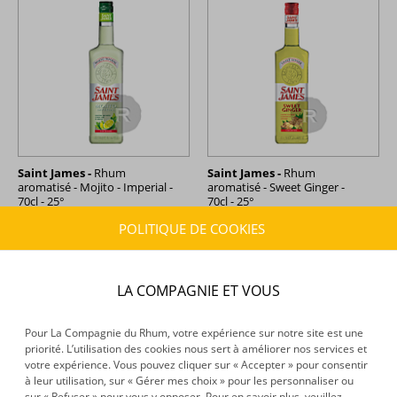
Saint James -
Rhum
Saint James -
Rhum
aromatisé - Mojito - Imperial -
aromatisé - Sweet Ginger -
70cl - 25°
70cl - 25°
POLITIQUE DE COOKIES
18,78 €
19,91 €
TTC
TTC
+
+
LA COMPAGNIE ET VOUS
Pour La Compagnie du Rhum, votre expérience sur notre site est une
priorité. L’utilisation des cookies nous sert à améliorer nos services et
votre expérience. Vous pouvez cliquer sur « Accepter » pour consentir
à leur utilisation, sur « Gérer mes choix » pour les personnaliser ou
sur « Refuser » pour vous y opposer. Pour en savoir plus, veuillez