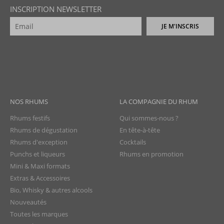
INSCRIPTION NEWSLETTER
JE M'INSCRIS
NOS RHUMS
LA COMPAGNIE DU RHUM
Rhums festifs
Qui sommes-nous ?
Rhums de dégustation
En tête-à-tête
Rhums d'exception
Cocktails
Punchs et liqueurs
Rhums en promotion
Mini & Maxi formats
Extras & Accessoires
Bio, Whisky & autres alcools
Nouveautés
Toutes les marques