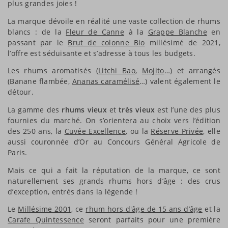
plus grandes joies !
La marque dévoile en réalité une vaste collection de rhums
blancs : de la
Fleur de Canne
à la
Grappe Blanche
en
passant par le
Brut de colonne Bio
millésimé de 2021,
l’offre est séduisante et s’adresse à tous les budgets.
Les rhums aromatisés (
Litchi Bao
,
Mojito
…) et arrangés
(Banane flambée,
Ananas caramélisé
…) valent également le
détour.
La gamme des
rhums vieux
et
très vieux
est l’une des plus
fournies du marché. On s’orientera au choix vers l’édition
des 250 ans, la
Cuvée Excellence
, ou la
Réserve Privée
, elle
aussi couronnée d’Or au Concours Général Agricole de
Paris.
Mais ce qui a fait la réputation de la marque, ce sont
naturellement ses grands rhums hors d’âge : des crus
d’exception, entrés dans la légende !
Le
Millésime 2001
, ce
rhum hors d'âge de 15 ans d’âge
et la
Carafe Quintessence
seront parfaits pour une première