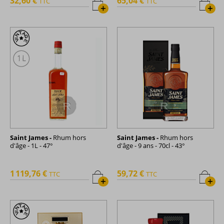
32,60 €
65,04 €
TTC
TTC
+
+
Saint James -
Rhum hors
Saint James -
Rhum hors
d'âge - 1L - 47°
d'âge - 9 ans - 70cl - 43°
1 119,76 €
59,72 €
TTC
TTC
+
+