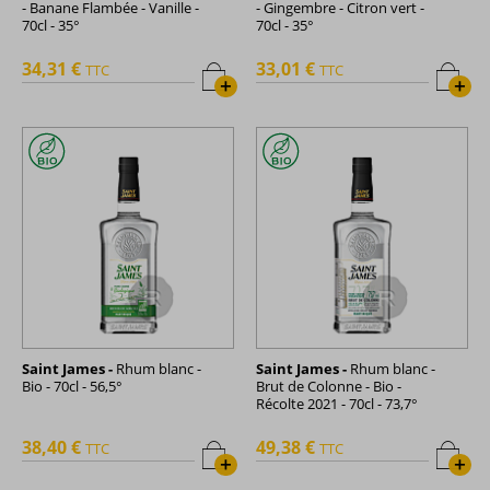
- Banane Flambée - Vanille -
- Gingembre - Citron vert -
70cl - 35°
70cl - 35°
34,31 €
33,01 €
TTC
TTC
+
+
Saint James -
Rhum blanc -
Saint James -
Rhum blanc -
Bio - 70cl - 56,5°
Brut de Colonne - Bio -
Récolte 2021 - 70cl - 73,7°
38,40 €
49,38 €
TTC
TTC
+
+