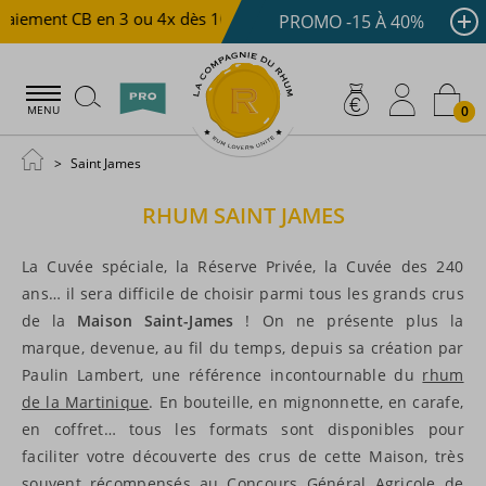
ement CB en 3 ou 4x dès 100 €
Livraison offerte dès 150
PROMO -15 À 40%
0
MENU
Saint James
RHUM
SAINT JAMES
La Cuvée spéciale, la Réserve Privée, la Cuvée des 240
ans… il sera difficile de choisir parmi tous les grands crus
de la
Maison Saint-James
! On ne présente plus la
marque, devenue, au fil du temps, depuis sa création par
Paulin Lambert, une référence incontournable du
rhum
de la Martinique
. En bouteille, en mignonnette, en carafe,
en coffret… tous les formats sont disponibles pour
faciliter votre découverte des crus de cette Maison, très
souvent récompensés au Concours Général Agricole de