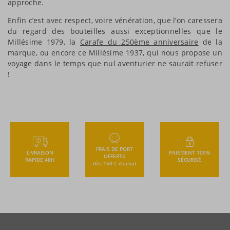
approche.
Enfin c’est avec respect, voire vénération, que l’on caressera
du regard des bouteilles aussi exceptionnelles que le
Millésime 1979, la
Carafe du 250ème anniversaire
de la
marque, ou encore ce Millésime 1937, qui nous propose un
voyage dans le temps que nul aventurier ne saurait refuser
!
FRAIS DE PORT
LIVRAISON
PAIEMENT 100%
OFFERTS
RAPIDE 48H
SÉCURISÉ
dès 150 € d’achat