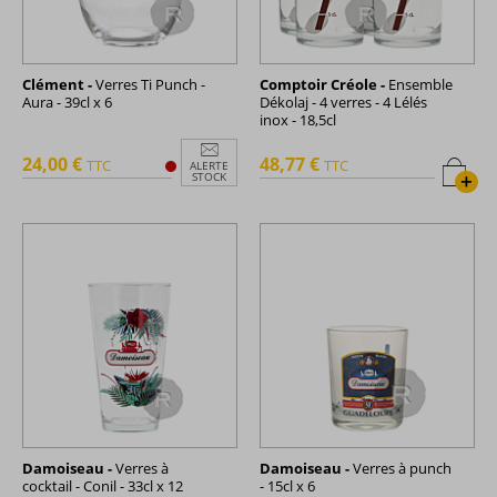
Clément -
Verres Ti Punch -
Comptoir Créole -
Ensemble
Aura - 39cl x 6
Dékolaj - 4 verres - 4 Lélés
inox - 18,5cl
24,00 €
48,77 €
TTC
TTC
ALERTE
+
STOCK
Damoiseau -
Verres à
Damoiseau -
Verres à punch
cocktail - Conil - 33cl x 12
- 15cl x 6