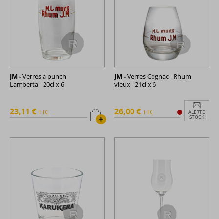
JM -
Verres à punch -
JM -
Verres Cognac - Rhum
Lamberta - 20cl x 6
vieux - 21cl x 6
23,11 €
26,00 €
TTC
TTC
ALERTE
+
STOCK