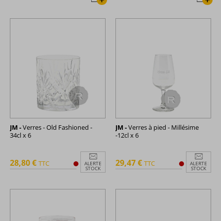
JM -
Verres - Old Fashioned -
JM -
Verres à pied - Millésime
34cl x 6
-12cl x 6
28,80 €
29,47 €
TTC
TTC
ALERTE
ALERTE
STOCK
STOCK