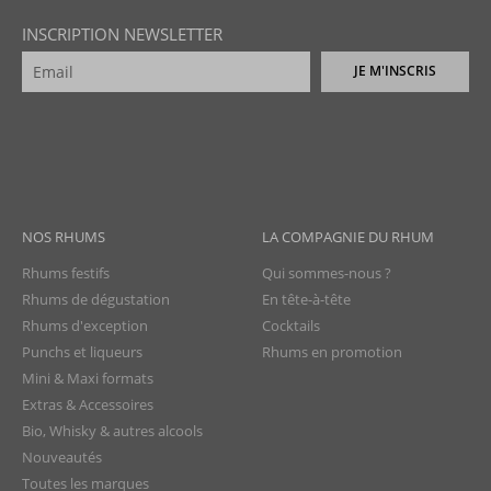
INSCRIPTION NEWSLETTER
JE M'INSCRIS
NOS RHUMS
LA COMPAGNIE DU RHUM
Rhums festifs
Qui sommes-nous ?
Rhums de dégustation
En tête-à-tête
Rhums d'exception
Cocktails
Punchs et liqueurs
Rhums en promotion
Mini & Maxi formats
Extras & Accessoires
Bio, Whisky & autres alcools
Nouveautés
Toutes les marques