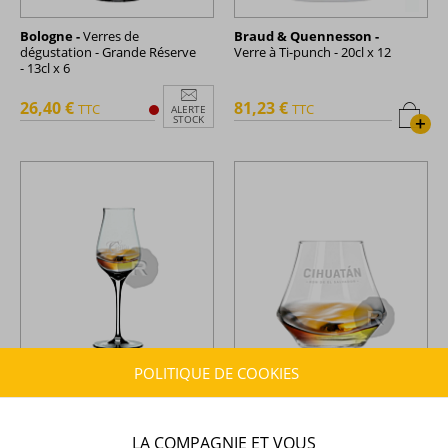
Bologne -
Verres de
Braud & Quennesson -
dégustation - Grande Réserve
Verre à Ti-punch - 20cl x 12
- 13cl x 6
26,40 €
81,23 €
TTC
TTC
ALERTE
+
STOCK
POLITIQUE DE COOKIES
Chantal Comte -
Verres à
Cihuatan -
Verres à rhum -
rhum - Spiegelau - 17cl x 4
Arôme - 29cl x 6
LA COMPAGNIE ET VOUS