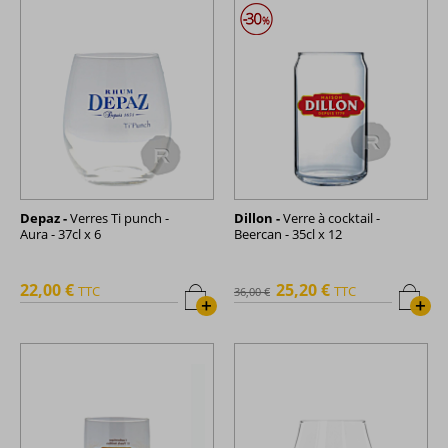
Depaz -
Verres Ti punch -
Dillon -
Verre à cocktail -
Aura - 37cl x 6
Beercan - 35cl x 12
22,00 €
25,20 €
TTC
TTC
36,00 €
+
+