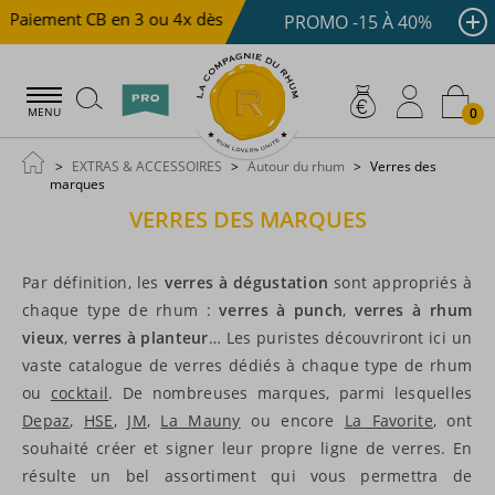
aiement CB en 3 ou 4x dès 100 €
Livraison offerte dès 15
PROMO -15 À 40%
0
MENU
EXTRAS & ACCESSOIRES
Autour du rhum
Verres des
marques
VERRES DES MARQUES
Par définition, les
verres à dégustation
sont appropriés à
chaque type de rhum :
verres à punch
,
verres à rhum
vieux
,
verres à planteur
… Les puristes découvriront ici un
vaste catalogue de verres dédiés à chaque type de rhum
ou
cocktail
. De nombreuses marques, parmi lesquelles
Depaz
,
HSE
,
JM
,
La Mauny
ou encore
La Favorite
, ont
souhaité créer et signer leur propre ligne de verres. En
résulte un bel assortiment qui vous permettra de