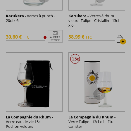
Karukera -
Verres à punch -
Karukera -
Verres à rhum
20cl x 6
vieux - Tulipe - Cristallin - 13cl
x 6
30,60 €
58,99 €
TTC
TTC
ALERTE
+
STOCK
La Compagnie du Rhum -
La Compagnie du Rhum -
Verre eau de vie 15cl -
Verre Tulipe - 13cl x 1 - Etui
Pochon velours
canister