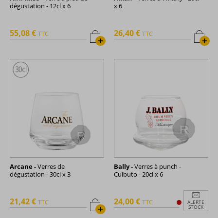
dégustation - 12cl x 6
x 6
55,08 €
26,40 €
TTC
TTC
+
+
Arcane -
Verres de
Bally -
Verres à punch -
dégustation - 30cl x 3
Culbuto - 20cl x 6
21,42 €
24,00 €
TTC
TTC
ALERTE
+
STOCK