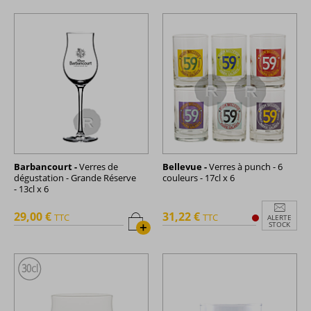
Barbancourt -
Verres de
Bellevue -
Verres à punch - 6
dégustation - Grande Réserve
couleurs - 17cl x 6
- 13cl x 6
29,00 €
31,22 €
TTC
TTC
ALERTE
+
STOCK