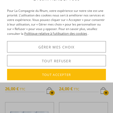
36,00 €
26,40 €
TTC
TTC
ALERTE
+
STOCK
Pour La Compagnie du Rhum, votre expérience sur notre site est une
priorité. L’utilisation des cookies nous sert à améliorer nos services et
votre expérience. Vous pouvez cliquer sur « Accepter » pour consentir
à leur utilisation, sur « Gérer mes choix » pour les personnaliser ou
sur « Refuser » pour vous y opposer. Pour en savoir plus, veuillez
Politique relative à l’utilisation des cookies
consulter la
.
GÉRER MES CHOIX
TOUT REFUSER
Clément -
Verres à pied -
Clément -
Verres à rhum
Millésime - 12cl x 6
vieux - Arôme - 29cl x 3
TOUT ACCEPTER
26,00 €
24,00 €
TTC
TTC
+
+