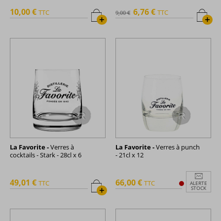
10,00 €
6,76 €
TTC
TTC
9,00 €
+
+
La Favorite -
Verres à
La Favorite -
Verres à punch
cocktails - Stark - 28cl x 6
- 21cl x 12
49,01 €
66,00 €
TTC
TTC
ALERTE
+
STOCK