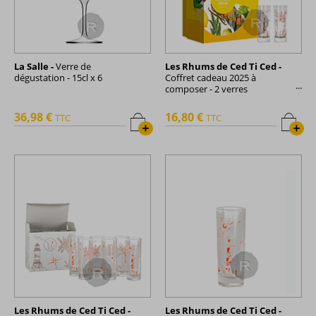
La Salle -
Verre de
Les Rhums de Ced Ti Ced -
dégustation - 15cl x 6
Coffret cadeau 2025 à
composer - 2 verres
sérigraphiés - 70cl
36,98 €
16,80 €
TTC
TTC
+
+
Les Rhums de Ced Ti Ced -
Les Rhums de Ced Ti Ced -