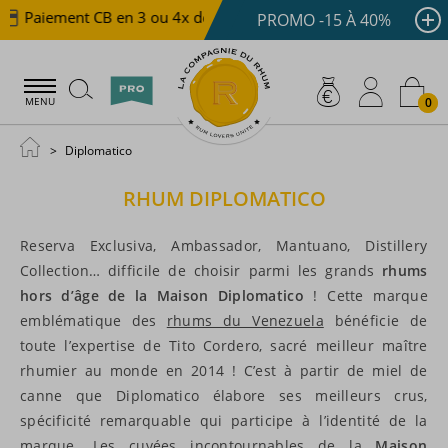
Paiement CB en 3 ou 4x dès 100 €
Livraison offerte dè
PROMO -15 À 40%
0
MENU
Diplomatico
RHUM
DIPLOMATICO
Reserva Exclusiva, Ambassador, Mantuano, Distillery
Collection… difficile de choisir parmi les grands
rhums
hors d’âge de la Maison Diplomatico
! Cette marque
emblématique des
rhums du Venezuela
bénéficie de
toute l’expertise de Tito Cordero, sacré meilleur maître
rhumier au monde en 2014 ! C’est à partir de miel de
canne que Diplomatico élabore ses meilleurs crus,
spécificité remarquable qui participe à l’identité de la
marque. Les cuvées incontournables de la
Maison