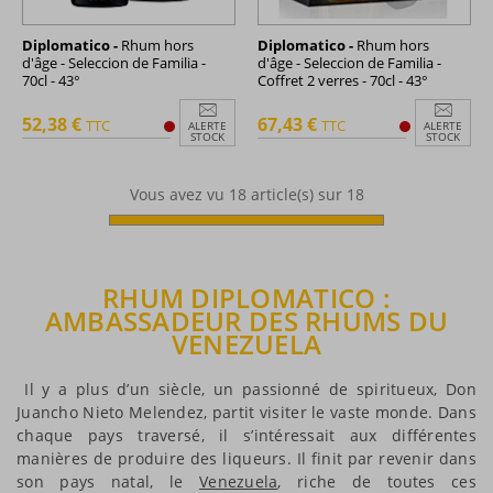
Diplomatico -
Rhum hors
Diplomatico -
Rhum hors
d'âge - Seleccion de Familia -
d'âge - Seleccion de Familia -
70cl - 43°
Coffret 2 verres - 70cl - 43°
52,38 €
67,43 €
TTC
TTC
ALERTE
ALERTE
STOCK
STOCK
Vous avez vu
18
article(s) sur 18
RHUM DIPLOMATICO :
AMBASSADEUR DES RHUMS DU
VENEZUELA
Il y a plus d’un siècle, un passionné de spiritueux, Don
Juancho Nieto Melendez, partit visiter le vaste monde. Dans
chaque pays traversé, il s’intéressait aux différentes
manières de produire des liqueurs. Il finit par revenir dans
son pays natal, le
Venezuela
, riche de toutes ces