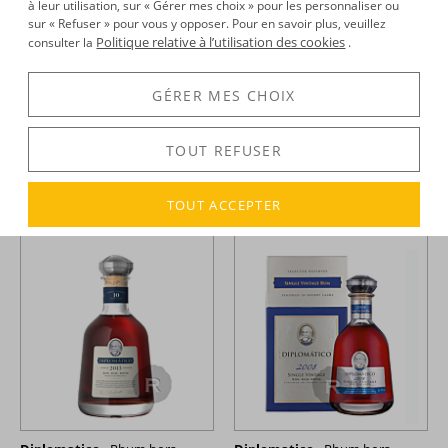
à leur utilisation, sur « Gérer mes choix » pour les personnaliser ou
sur « Refuser » pour vous y opposer. Pour en savoir plus, veuillez
Politique relative à l’utilisation des cookies
consulter la
.
GÉRER MES CHOIX
Diplomatico -
Rhum hors
Diplomatico -
Rhum hors
d'âge - Reserva Exclusiva - 12
d'âge - Reserva Exclusiva - 12
ans - 70cl - 40°
ans - Coffret 1 verre + sous-
TOUT REFUSER
verre - 70cl - 40°
48,08 €
49,21 €
TTC
TTC
+
+
TOUT ACCEPTER