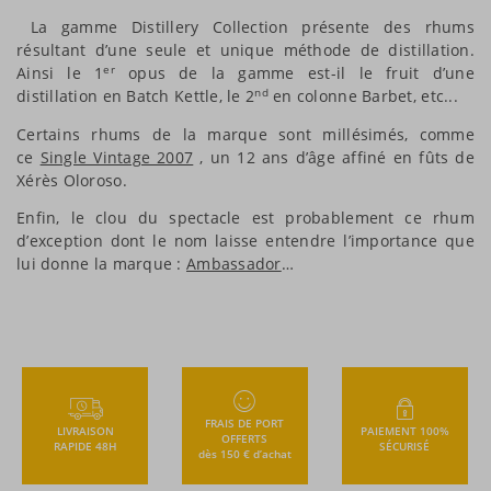
La gamme Distillery Collection présente des rhums
résultant d’une seule et unique méthode de distillation.
er
Ainsi le 1
opus de la gamme est-il le fruit d’une
nd
distillation en Batch Kettle, le 2
en colonne Barbet, etc...
Certains rhums de la marque sont millésimés, comme
ce
Single Vintage 2007
, un 12 ans d’âge affiné en fûts de
Xérès Oloroso.
Enfin, le clou du spectacle est probablement ce rhum
d’exception dont le nom laisse entendre l’importance que
lui donne la marque :
Ambassador
…
FRAIS DE PORT
LIVRAISON
PAIEMENT 100%
OFFERTS
RAPIDE 48H
SÉCURISÉ
dès 150 € d’achat