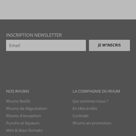
INSCRIPTION NEWSLETTER
JE M'INSCRIS
NOS RHUMS
LA COMPAGNIE DU RHUM
Rhums festifs
Qui sommes-nous ?
Rhums de dégustation
En tête-à-tête
Rhums d'exception
Cocktails
Punchs et liqueurs
Rhums en promotion
Mini & Maxi formats