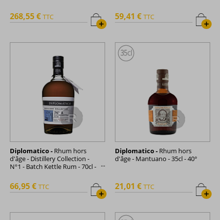
Exclusiva - 70cl - 40°
268,55 €
59,41 €
TTC
TTC
+
+
Diplomatico -
Rhum hors
Diplomatico -
Rhum hors
d'âge - Distillery Collection -
d'âge - Mantuano - 35cl - 40°
N°1 - Batch Kettle Rum - 70cl -
47°
66,95 €
21,01 €
TTC
TTC
+
+