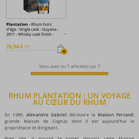
Plantation -
Rhum hors
d'âge - Single cask - Guyana -
2011 - Whisky cask finish -
70cl - 48,8°
76,54 €
TTC
+
Vous avez vu
7
article(s) sur 7
RHUM PLANTATION : UN VOYAGE
AU CŒUR DU RHUM
En 1989,
Alexandre Gabriel
découvre la
Maison Ferrand
,
grande Maison de Cognac dont il est aujourd’hui le
propriétaire et dirigeant.
Bien vite, il nourrit le projet d’ouvrir cette Maison