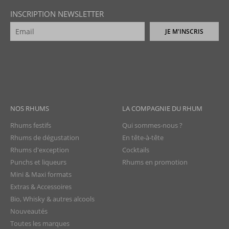
INSCRIPTION NEWSLETTER
JE M'INSCRIS
NOS RHUMS
LA COMPAGNIE DU RHUM
Rhums festifs
Qui sommes-nous ?
Rhums de dégustation
En tête-à-tête
Rhums d'exception
Cocktails
Punchs et liqueurs
Rhums en promotion
Mini & Maxi formats
Extras & Accessoires
Bio, Whisky & autres alcools
Nouveautés
Toutes les marques