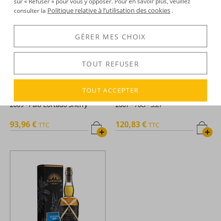
sur « Refuser » pour vous y opposer. Pour en savoir plus, veuillez
Politique relative à l’utilisation des cookies
consulter la
.
GÉRER MES CHOIX
TOUT REFUSER
Plantation -
Rhum hors
Plantation -
Rhum hors
TOUT ACCEPTER
d'âge - Single cask - Australia -
d'âge - Single Cask - Guyana -
2009 - Palo Cortado Sherry
2007 - 70cl - 53,7°
cask - 70cl - 45,4°
93,96 €
120,83 €
TTC
TTC
+
+