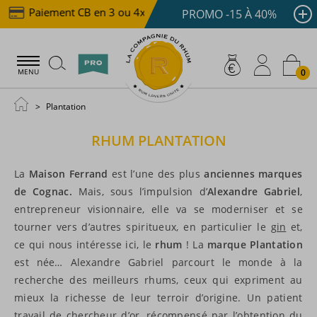
Paiement CB en 3 ou 4x dès 100 €
Livraison offerte
PROMO -15 À 40%
0
MENU
Plantation
RHUM
PLANTATION
La
Maison Ferrand
est l’une des plus
anciennes marques
de Cognac.
Mais, sous l’impulsion d’
Alexandre Gabriel
,
entrepreneur visionnaire, elle va se moderniser et se
tourner vers d’autres spiritueux, en particulier le
gin
et,
ce qui nous intéresse ici, le
rhum
! La
marque Plantation
est née… Alexandre Gabriel parcourt le monde à la
recherche des meilleurs rhums, ceux qui expriment au
mieux la richesse de leur terroir d’origine. Un patient
travail de chercheur d’or, récompensé par l’obtention du