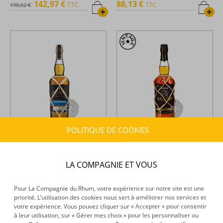
142,97 €
88,13 €
TTC
TTC
190,62 €
+
+
POLITIQUE DE COOKIES
Plantation -
Rhum hors
Plantation -
Rhum hors
d'âge - Guyana - Single Cask
d'âge - Jamaica - Single cask -
2008 - Pineau - 70cl - 47,6°
Millésime 1999 - 75cl - 44°
LA COMPAGNIE ET VOUS
99,94 €
215,70 €
TTC
TTC
+
+
Pour La Compagnie du Rhum, votre expérience sur notre site est une
priorité. L’utilisation des cookies nous sert à améliorer nos services et
votre expérience. Vous pouvez cliquer sur « Accepter » pour consentir
à leur utilisation, sur « Gérer mes choix » pour les personnaliser ou