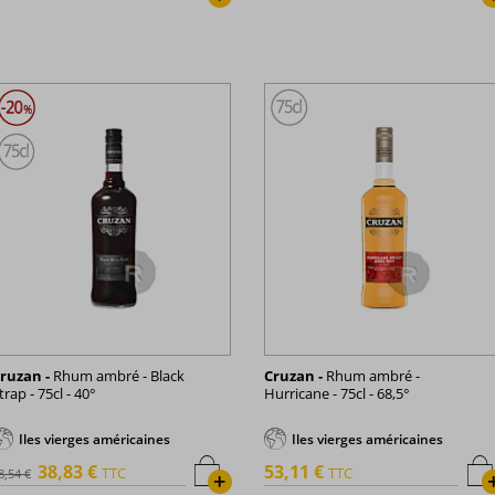
ruzan -
Rhum ambré - Black
Cruzan -
Rhum ambré -
trap - 75cl - 40°
Hurricane - 75cl - 68,5°
Iles vierges américaines
Iles vierges américaines
38,83 €
53,11 €
TTC
TTC
8,54 €
+