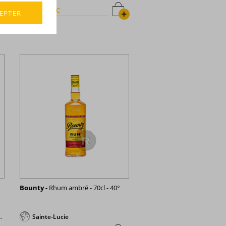
34,80 €
TTC
+
EPTER
Bounty -
Rhum ambré - 70cl - 40°
Sainte-Lucie