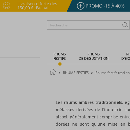
Livraison offerte dès
PROMO -15 À 40%
150,00 € d'achat
RHUMS
RHUMS
R
FESTIFS
DE DÉGUSTATION
D'EX
RHUMS FESTIFS
Rhums festifs traditi
Les
rhums ambrés traditionnels
, é
mélasses
dérivées de l’industrie s
alcool, généralement comprise entre 
dorées ne sont qu’une mise en b