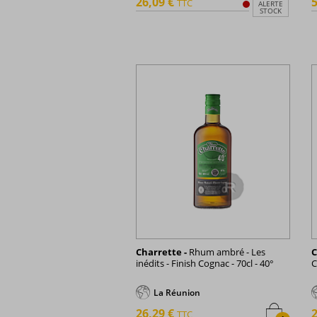
26,09 €
5
TTC
ALERTE
STOCK
Charrette -
Rhum ambré - Les
C
inédits - Finish Cognac - 70cl - 40°
C
La Réunion
26,29 €
2
TTC