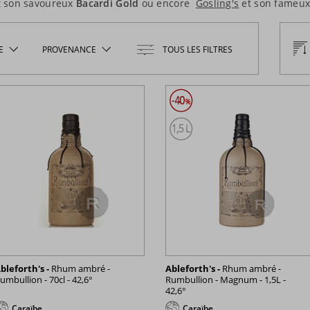
t son savoureux
Bacardi Gold
ou encore
Gosling's
et son fameu
E
PROVENANCE
TOUS LES FILTRES
bleforth's -
Rhum ambré -
Ableforth's -
Rhum ambré -
umbullion - 70cl - 42,6°
Rumbullion - Magnum - 1,5L -
42,6°
Caraïbe
Caraïbe