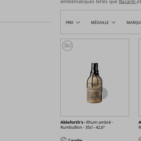
emblématiques telles que
Bacardi
e
PRIX
MÉDAILLE
MARQU
Ableforth's -
Rhum ambré -
A
Rumbullion - 35cl - 42,6°
R
Caraïbe