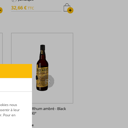
32,66 €
TTC
+
+
ookies nous
Blackwell -
Rhum ambré - Black
sentir à leur
gold - 70cl - 40°
r. Pour en
Jamaïque