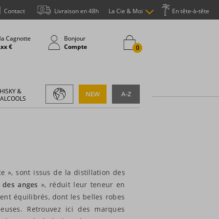
Contact
Livraison en 48h
La Cie & Moi
En tête-à-tête
a Cagnotte
Bonjour
,xx €
Compte
0
HISKY &
NEW
A-Z
 ALCOOLS
 », sont issus de la distillation des
t des anges
», réduit leur teneur en
ent équilibrés, dont les belles robes
euses. Retrouvez ici des marques