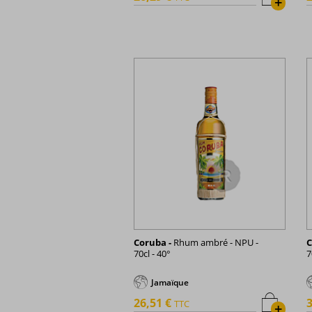
+
Coruba -
Rhum ambré - NPU -
C
70cl - 40°
7
Jamaïque
26,51 €
3
TTC
+