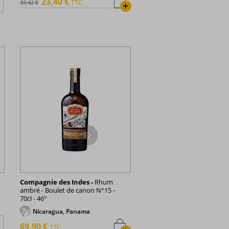
23,40 €
TTC
33,42 €
+
Compagnie des Indes -
Rhum
ambré - Boulet de canon N°15 -
70cl - 46°
Nicaragua, Panama
69,90 €
TTC