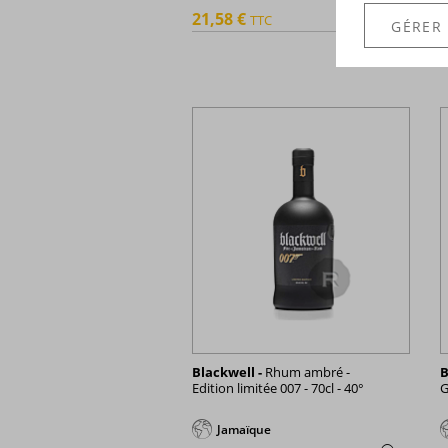
21,58 €
TTC
2
+
GÉRER
Blackwell -
Rhum ambré -
B
Edition limitée 007 - 70cl - 40°
G
Jamaïque