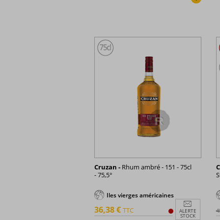
Cruzan -
Rhum ambré - 151 - 75cl
C
- 75,5°
S
Iles vierges américaines
36,38 €
TTC
4
ALERTE
STOCK