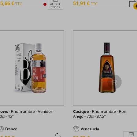
5,66 €
51,91 €
TTC
TTC
ALERTE
STOCK
ows -
Rhum ambré - Venidor -
Cacique -
Rhum ambré - Ron
0cl - 45°
Anejo - 70cl - 37,5°
France
Venezuela