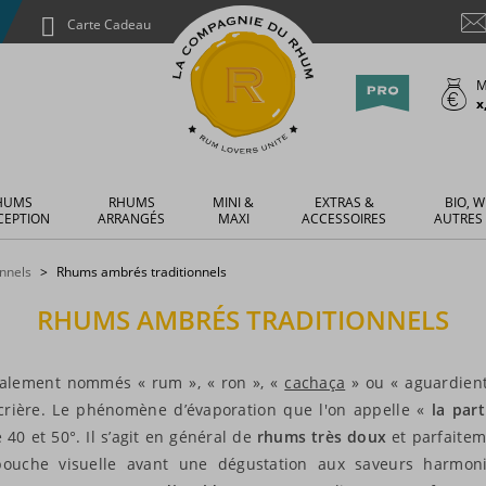
Carte Cadeau
M
x
HUMS
RHUMS
MINI &
EXTRAS &
BIO, W
CEPTION
ARRANGÉS
MAXI
ACCESSOIRES
AUTRES
onnels
Rhums ambrés traditionnels
RHUMS AMBRÉS TRADITIONNELS
galement nommés « rum », « ron », «
cachaça
» ou « aguardiente
ucrière. Le phénomène d’évaporation que l'on appelle «
la par
40 et 50°. Il s’agit en général de
rhums très doux
et parfaitem
ouche visuelle avant une dégustation aux saveurs harmoni