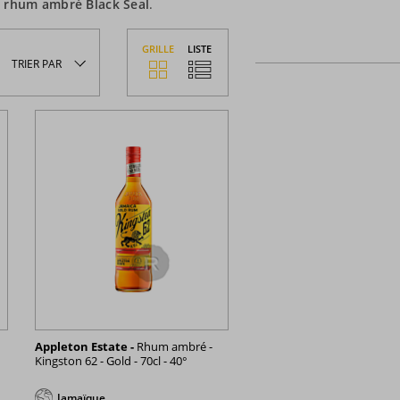
x
rhum ambré Black Seal
.
GRILLE
LISTE
TRIER
PAR
Appleton Estate -
Rhum ambré -
Kingston 62 - Gold - 70cl - 40°
Jamaïque