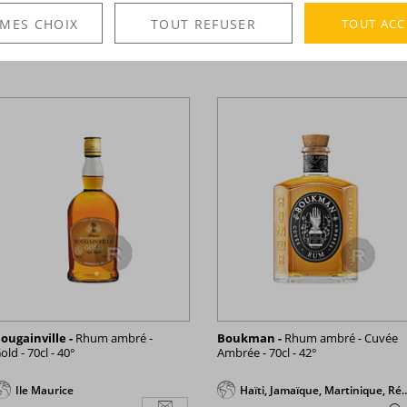
17,98 €
22,38 €
TTC
TTC
5,68 €
ALERTE
+
TOUT ACC
 MES CHOIX
TOUT REFUSER
STOCK
ougainville -
Rhum ambré -
Boukman -
Rhum ambré - Cuvée
old - 70cl - 40°
Ambrée - 70cl - 42°
Ile Maurice
Haïti, Jamaïque, Martinique, République Dominicaine