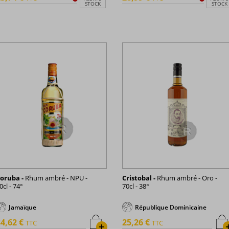
STOCK
STOCK
oruba -
Rhum ambré - NPU -
Cristobal -
Rhum ambré - Oro -
0cl - 74°
70cl - 38°
Jamaïque
République Dominicaine
4,62 €
25,26 €
TTC
TTC
+