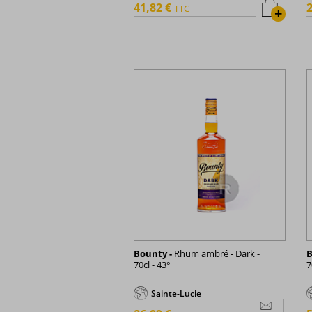
41,82 €
2
TTC
+
Bounty -
Rhum ambré - Dark -
B
70cl - 43°
7
Sainte-Lucie