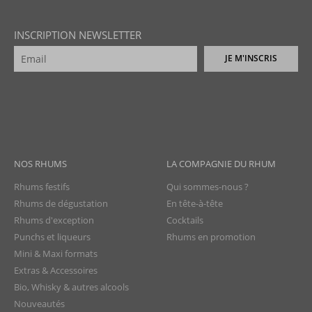
INSCRIPTION NEWSLETTER
JE M'INSCRIS
NOS RHUMS
LA COMPAGNIE DU RHUM
Rhums festifs
Qui sommes-nous ?
Rhums de dégustation
En tête-à-tête
Rhums d'exception
Cocktails
Punchs et liqueurs
Rhums en promotion
Mini & Maxi formats
Extras & Accessoires
Bio, Whisky & autres alcools
Nouveautés