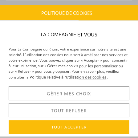
POLITIQUE DE COOKIES
CARACTÉRISTIQUES DU PRODUIT
Type d’alcool :
Rhum agricole
Provenance :
Martinique
LA COMPAGNIE ET VOUS
Distillation :
Alambic
Volume :
70CL
Pour La Compagnie du Rhum, votre expérience sur notre site est une
Degré :
50.9°
priorité. L’utilisation des cookies nous sert à améliorer nos services et
votre expérience. Vous pouvez cliquer sur « Accepter » pour consentir
Edition :
Limitée
à leur utilisation, sur « Gérer mes choix » pour les personnaliser ou
sur « Refuser » pour vous y opposer. Pour en savoir plus, veuillez
Politique relative à l’utilisation des cookies
consulter la
.
DÉCOUVERTE
Voir tous les produits :
A 1710
GÉRER MES CHOIX
TOUT REFUSER
DESCRIPTION
TOUT ACCEPTER
Une «
Bête à feu
» n’est autre que le nom créole donné à la