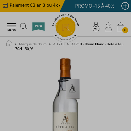
Paiement CB en 3 ou 4x dès 100 €
Livraison offerte 
PROMO -15 À 40%
0
MENU
Marque de rhum
A 1710
A1710 - Rhum blanc - Bête à feu
- 70cl - 50,9°