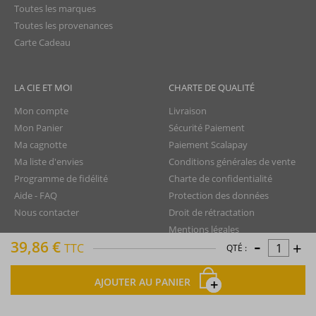
Toutes les marques
Toutes les provenances
Carte Cadeau
LA CIE ET MOI
CHARTE DE QUALITÉ
Mon compte
Livraison
Mon Panier
Sécurité Paiement
Ma cagnotte
Paiement Scalapay
Ma liste d'envies
Conditions générales de vente
Programme de fidélité
Charte de confidentialité
Aide - FAQ
Protection des données
Nous contacter
Droit de rétractation
Mentions légales
-
39,86 €
+
Plan du site
TTC
QTÉ :
AJOUTER AU PANIER
La Compagnie du Rhum © tous droits réservés