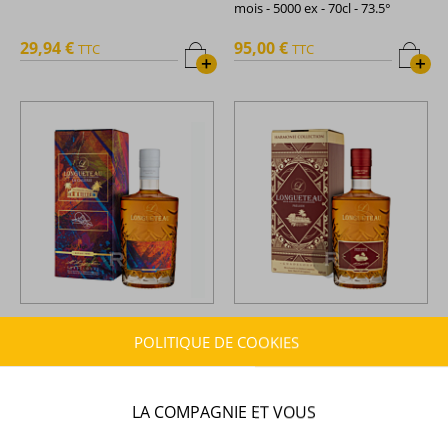
mois - 5000 ex - 70cl - 73.5°
29,94 €
95,00 €
TTC
TTC
+
+
Longueteau -
Rhum ambré -
Longueteau -
Rhum ambré -
La Galerie - Edition Shuck
Prélude - Batch 13 - 70cl -
POLITIQUE DE COOKIES
One - 70cl - 51,5°
53,2°
100,00 €
52,08 €
TTC
TTC
+
+
LA COMPAGNIE ET VOUS