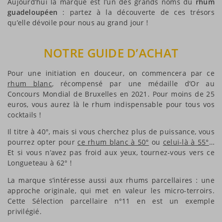
Aujourd’hui la marque est l’un des grands noms du
rhum
guadeloupéen
: partez à la découverte de ces trésors
qu’elle dévoile pour nous au grand jour !
NOTRE GUIDE D’ACHAT
Pour une initiation en douceur, on commencera par ce
rhum blanc
, récompensé par une médaille d’Or au
Concours Mondial de Bruxelles en 2021. Pour moins de 25
euros, vous aurez là le rhum indispensable pour tous vos
cocktails !
Il titre à 40°, mais si vous cherchez plus de puissance, vous
pourrez opter pour
ce rhum blanc à 50°
ou
celui-là à 55°
…
Et si vous n’avez pas froid aux yeux, tournez-vous vers ce
Longueteau à 62° !
La marque s’intéresse aussi aux rhums parcellaires : une
approche originale, qui met en valeur les micro-terroirs.
Cette Sélection parcellaire n°11 en est un exemple
privilégié.