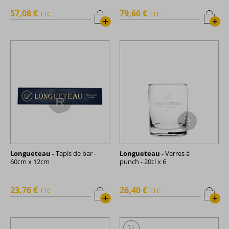
57,08 €
79,66 €
TTC
TTC
+
+
Longueteau -
Tapis de bar -
Longueteau -
Verres à
60cm x 12cm
punch - 20cl x 6
23,76 €
26,40 €
TTC
TTC
+
+