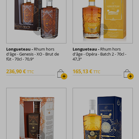
Longueteau -
Rhum hors
Longueteau -
Rhum hors
d'âge - Genesis - XO - Brut de
d'âge - Opéra - Batch 2 - 70cl -
fût - 70cl - 70,9°
47,3°
236,90 €
165,13 €
TTC
TTC
+
+