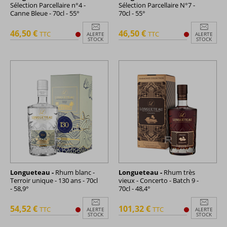
Sélection Parcellaire n°4 -
Sélection Parcellaire N°7 -
Canne Bleue - 70cl - 55°
70cl - 55°
46,50 €
46,50 €
TTC
TTC
ALERTE
ALERTE
STOCK
STOCK
Longueteau -
Rhum blanc -
Longueteau -
Rhum très
Terroir unique - 130 ans - 70cl
vieux - Concerto - Batch 9 -
- 58,9°
70cl - 48,4°
54,52 €
101,32 €
TTC
TTC
ALERTE
ALERTE
STOCK
STOCK