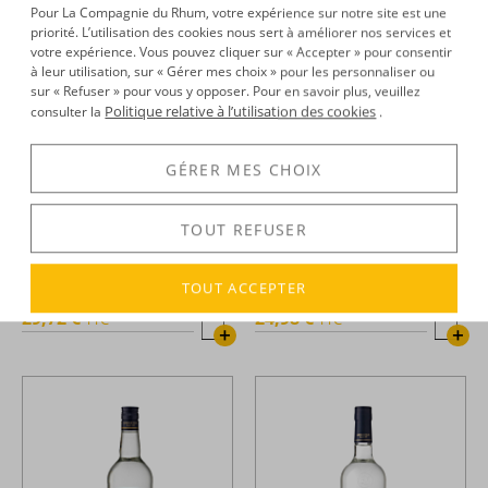
Pour La Compagnie du Rhum, votre expérience sur notre site est une
priorité. L’utilisation des cookies nous sert à améliorer nos services et
votre expérience. Vous pouvez cliquer sur « Accepter » pour consentir
à leur utilisation, sur « Gérer mes choix » pour les personnaliser ou
sur « Refuser » pour vous y opposer. Pour en savoir plus, veuillez
Politique relative à l’utilisation des cookies
consulter la
.
GÉRER MES CHOIX
TOUT REFUSER
Longueteau -
Rhum blanc -
Longueteau -
Rhum blanc -
1L - 50°
70cl - 40°
TOUT ACCEPTER
29,72 €
24,98 €
TTC
TTC
+
+