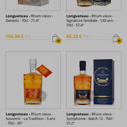
Longueteau -
Rhum vieux -
Longueteau -
Rhum vieux -
Genesis - 70cl - 71,4°
Signature familiale - 130 ans -
70cl - 57,4°
166,96 €
86,20 €
TTC
TTC
+
+
Longueteau -
Rhum vieux -
Longueteau -
Rhum vieux -
Souvenir - La Tradition - 3 ans
Symphonie - Batch 12 - 70cl -
- 70cl - 45°
51,2°