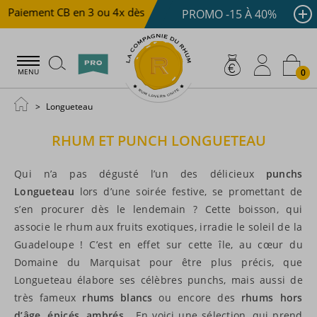
aiement CB en 3 ou 4x dès 100 €
Livraison offerte dès 15
PROMO -15 À 40%
0
MENU
Longueteau
RHUM ET PUNCH
LONGUETEAU
Qui n’a pas dégusté l’un des délicieux
punchs
Longueteau
lors d’une soirée festive, se promettant de
s’en procurer dès le lendemain ? Cette boisson, qui
associe le rhum aux fruits exotiques, irradie le soleil de la
Guadeloupe ! C’est en effet sur cette île, au cœur du
Domaine du Marquisat pour être plus précis, que
Longueteau élabore ses célèbres punchs, mais aussi de
très fameux
rhums blancs
ou encore des
rhums hors
d’âge, épicés, ambrés
… En voici une sélection, qui prend