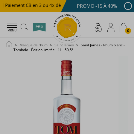
Paiement CB en 3 ou 4x dès 100 €
Livraison offerte dè
PROMO -15 À 40%
0
MENU
Marque de rhum
Saint James
Saint James - Rhum blanc -
Tombolo - Édition limitée - 1L - 50,5°