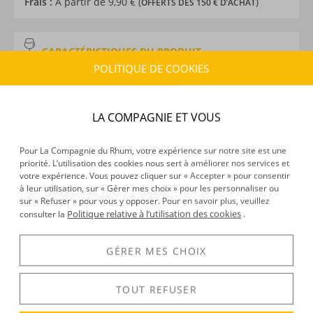
Frais :
À partir de 9,90 € (
)
OFFERTS DÈS 150 € D’ACHAT
CARACTÉRISTIQUES DU PRODUIT
POLITIQUE DE COOKIES
Type d’alcool :
Rhum agricole
Provenance :
Martinique
Label :
AOC
LA COMPAGNIE ET VOUS
Distillation :
Colonne
Volume :
70CL
Pour La Compagnie du Rhum, votre expérience sur notre site est une
Degré :
50.5°
priorité. L’utilisation des cookies nous sert à améliorer nos services et
Médailles :
Double médaillé d'Or 2024 aux Caribbean
votre expérience. Vous pouvez cliquer sur « Accepter » pour consentir
Rum Awards
à leur utilisation, sur « Gérer mes choix » pour les personnaliser ou
sur « Refuser » pour vous y opposer. Pour en savoir plus, veuillez
Edition :
limitée
Politique relative à l’utilisation des cookies
consulter la
.
GÉRER MES CHOIX
DÉCOUVERTE
Voir tous les produits :
Saint James
TOUT REFUSER