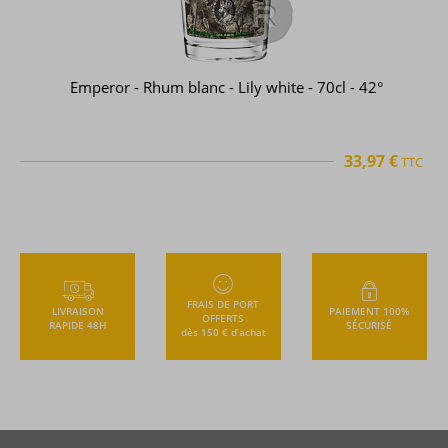
Emperor - Rhum blanc - Lily white - 70cl - 42°
33,97 €
TTC
FRAIS DE PORT
LIVRAISON
PAIEMENT 100%
OFFERTS
RAPIDE 48H
SÉCURISÉ
dès 150 € d’achat