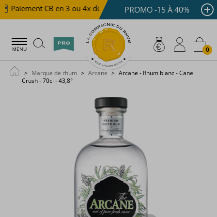
Paiement CB en 3 ou 4x dès 100 €
Livraison offerte d
PROMO -15 À 40%
0
MENU
Marque de rhum
Arcane
Arcane - Rhum blanc - Cane
Crush - 70cl - 43,8°