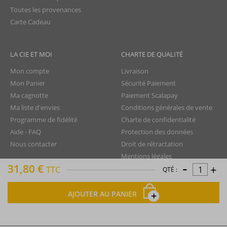
Toutes les provenances
Carte Cadeau
LA CIE ET MOI
CHARTE DE QUALITÉ
Mon compte
Livraison
Mon Panier
Sécurité Paiement
Ma cagnotte
Paiement Scalapay
Ma liste d'envies
Conditions générales de vente
Programme de fidélité
Charte de confidentialité
Aide - FAQ
Protection des données
Nous contacter
Droit de rétractation
Mentions légales
-
31,80 €
+
Plan du site
TTC
QTÉ :
AJOUTER AU PANIER
La Compagnie du Rhum © tous droits réservés