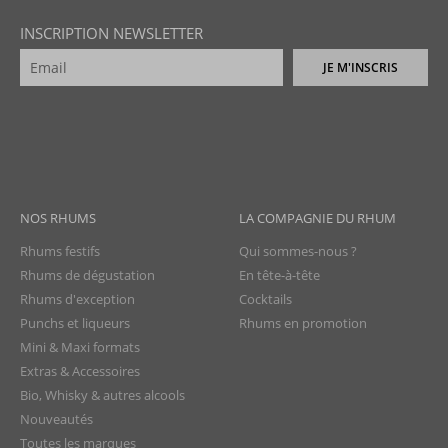
INSCRIPTION NEWSLETTER
JE M'INSCRIS
NOS RHUMS
LA COMPAGNIE DU RHUM
Rhums festifs
Qui sommes-nous ?
Rhums de dégustation
En tête-à-tête
Rhums d'exception
Cocktails
Punchs et liqueurs
Rhums en promotion
Mini & Maxi formats
Extras & Accessoires
Bio, Whisky & autres alcools
Nouveautés
Toutes les marques