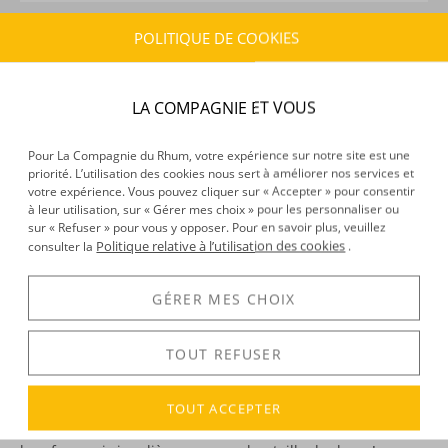
POLITIQUE DE COOKIES
CARACTÉRISTIQUES DU PRODUIT
Type d’alcool :
Rhum agricole
Provenance :
Ile Maurice
LA COMPAGNIE ET VOUS
Distillation :
Colonne
Volume :
70CL
Pour La Compagnie du Rhum, votre expérience sur notre site est une
Degré :
43.8°
priorité. L’utilisation des cookies nous sert à améliorer nos services et
votre expérience. Vous pouvez cliquer sur « Accepter » pour consentir
à leur utilisation, sur « Gérer mes choix » pour les personnaliser ou
sur « Refuser » pour vous y opposer. Pour en savoir plus, veuillez
Politique relative à l’utilisation des cookies
consulter la
.
DÉCOUVERTE
Voir tous les produits :
Arcane
GÉRER MES CHOIX
TOUT REFUSER
DESCRIPTION
TOUT ACCEPTER
Saviez-vous qu'à l’origine, les bouteilles de la marque
Arcane
étaient destinées à contenir de l’huile d’olive ? D’où