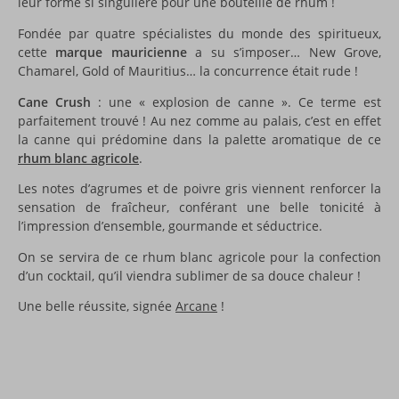
leur forme si singulière pour une bouteille de rhum !
Fondée par quatre spécialistes du monde des spiritueux,
cette
marque mauricienne
a su s’imposer… New Grove,
Chamarel, Gold of Mauritius… la concurrence était rude !
Cane Crush
: une « explosion de canne ». Ce terme est
parfaitement trouvé ! Au nez comme au palais, c’est en effet
la canne qui prédomine dans la palette aromatique de ce
rhum blanc agricole
.
Les notes d’agrumes et de poivre gris viennent renforcer la
sensation de fraîcheur, conférant une belle tonicité à
l’impression d’ensemble, gourmande et séductrice.
On se servira de ce rhum blanc agricole pour la confection
d’un cocktail, qu’il viendra sublimer de sa douce chaleur !
Une belle réussite, signée
Arcane
!