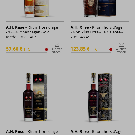
A.H. Riise -
Rhum hors d'âge
A.H. Riise -
Rhum hors d'âge
- 1888 Copenhagen Gold
- Non Plus Ultra - La Galante -
Medal - 70cl - 40°
70cl - 43,4°
57,66 €
123,85 €
TTC
TTC
ALERTE
ALERTE
STOCK
STOCK
A.H. Riise -
Rhum hors d'âge
A.H. Riise -
Rhum hors d'âge