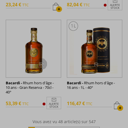
23,24 €
82,04 €
TTC
TTC
ALERTE
+
STOCK
Bacardi -
Rhum hors d'âge -
Bacardi -
Rhum hors d'âge -
10 ans - Gran Reserva - 70cl -
16 ans - 1L - 40°
40°
53,39 €
116,47 €
TTC
TTC
ALERTE
+
STOCK
Vous avez vu
48
article(s) sur 547