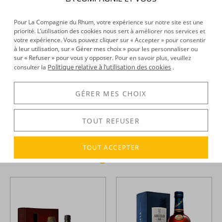
Pour La Compagnie du Rhum, votre expérience sur notre site est une
priorité. L’utilisation des cookies nous sert à améliorer nos services et
votre expérience. Vous pouvez cliquer sur « Accepter » pour consentir
à leur utilisation, sur « Gérer mes choix » pour les personnaliser ou
sur « Refuser » pour vous y opposer. Pour en savoir plus, veuillez
Politique relative à l’utilisation des cookies
consulter la
.
GÉRER MES CHOIX
Ableforth's -
Rhum hors
Abuelo -
Rhum hors d'âge -
TOUT REFUSER
d'âge - Rumbullion - XO - 15
12 ans - 70cl - 40°
ans - 50cl - 46,2°
TOUT ACCEPTER
101,58 €
43,94 €
TTC
TTC
ALERTE
+
STOCK