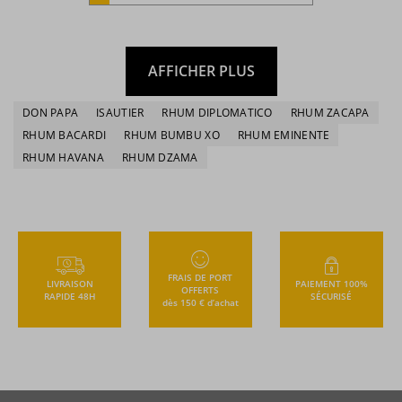
AFFICHER PLUS
DON PAPA
ISAUTIER
RHUM DIPLOMATICO
RHUM ZACAPA
RHUM BACARDI
RHUM BUMBU XO
RHUM EMINENTE
RHUM HAVANA
RHUM DZAMA
FRAIS DE PORT
LIVRAISON
PAIEMENT 100%
OFFERTS
RAPIDE 48H
SÉCURISÉ
dès 150 € d’achat