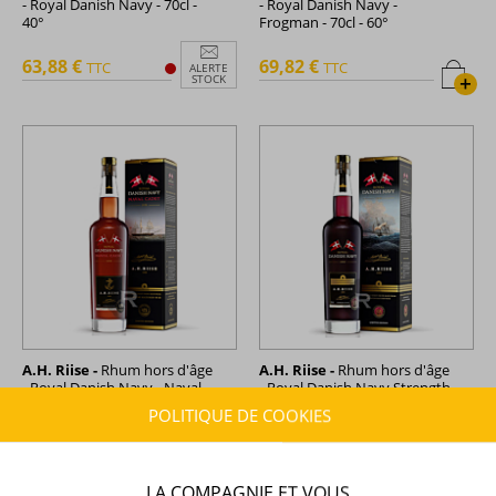
- Royal Danish Navy - 70cl -
- Royal Danish Navy -
40°
Frogman - 70cl - 60°
63,88 €
69,82 €
TTC
TTC
ALERTE
+
STOCK
A.H. Riise -
Rhum hors d'âge
A.H. Riise -
Rhum hors d'âge
- Royal Danish Navy - Naval
- Royal Danish Navy Strength
Cadet - 70cl - 42°
- 70cl - 55°
POLITIQUE DE COOKIES
64,06 €
69,86 €
TTC
TTC
+
+
LA COMPAGNIE ET VOUS