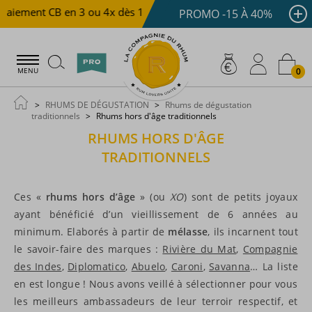
ement CB en 3 ou 4x dès 100 €
Livraison offerte dès 150 
PROMO -15 À 40%
0
MENU
RHUMS DE DÉGUSTATION
Rhums de dégustation
traditionnels
Rhums hors d'âge traditionnels
RHUMS HORS D'ÂGE
TRADITIONNELS
Ces «
rhums hors d’âge
» (ou
XO
) sont de petits joyaux
ayant bénéficié d’un vieillissement de 6 années au
minimum. Elaborés à partir de
mélasse
, ils incarnent tout
le savoir-faire des marques :
Rivière du Mat
,
Compagnie
des Indes
,
Diplomatico
,
Abuelo
,
Caroni
,
Savanna
… La liste
en est longue ! Nous avons veillé à sélectionner pour vous
les meilleurs ambassadeurs de leur terroir respectif, et