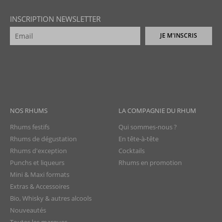
INSCRIPTION NEWSLETTER
JE M'INSCRIS
NOS RHUMS
LA COMPAGNIE DU RHUM
Rhums festifs
Qui sommes-nous ?
Rhums de dégustation
En tête-à-tête
Rhums d'exception
Cocktails
Punchs et liqueurs
Rhums en promotion
Mini & Maxi formats
Extras & Accessoires
Bio, Whisky & autres alcools
Nouveautés