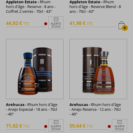
Appleton Estate -
Rhum
Appleton Estate -
Rhum
hors d'âge - Reserve - 8 ans -
hors d'âge - Reserve Blend - 8
Coffret 2 verres - 70cl - 43°
ans - 70cl - 43°
44,92 €
41,98 €
TTC
TTC
ALERTE
+
STOCK
Arehucas -
Rhum hors d'âge
Arehucas -
Rhum hors d'âge
- Anejo Especial - 18 ans - 70cl
- Anejo Reserva - 12 ans - 70cl
- 40°
- 40°
71,82 €
59,64 €
TTC
TTC
ALERTE
ALERTE
STOCK
STOCK