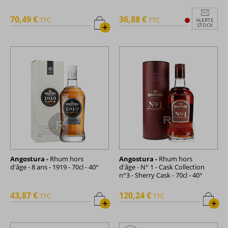
70,49 €
36,88 €
TTC
TTC
ALERTE
+
STOCK
Angostura -
Rhum hors
Angostura -
Rhum hors
d'âge - 8 ans - 1919 - 70cl - 40°
d'âge - N° 1 - Cask Collection
n°3 - Sherry Cask - 70cl - 40°
43,87 €
120,24 €
TTC
TTC
+
+