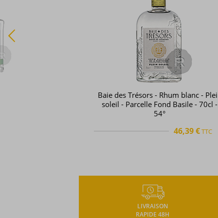
HBS - Rhum blanc - Sélection variéta
- Canne Bleue - 70cl - 55°
69,00 €
TTC
TTC
+
LIVRAISON
RAPIDE 48H