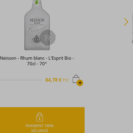
Dillon - Rhum blanc - Brut de Colonne
- 70cl - 71,3°
38,08 €
TTC
+
PAIEMENT 100%
SÉCURISÉ