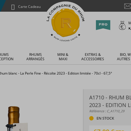
Carte Cadeau
M
x
HUMS
RHUMS
MINI &
EXTRAS &
BIO, W
CEPTION
ARRANGÉS
MAXI
ACCESSOIRES
AUTRES
hum blanc - La Perle Fine - Récolte 2023 - Edition limitée - 70cl - 67,5°
A1710 - RHUM BL
2023 - EDITION LI
Référence : C_A1710_29
EN STOCK