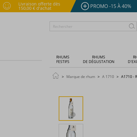
Livraison offerte dès
PROMO -15 À 40%
150,00 € d'achat
RHUMS
RHUMS
R
FESTIFS
DE DÉGUSTATION
D'EX
Marque de rhum
A 1710
A1710 - R