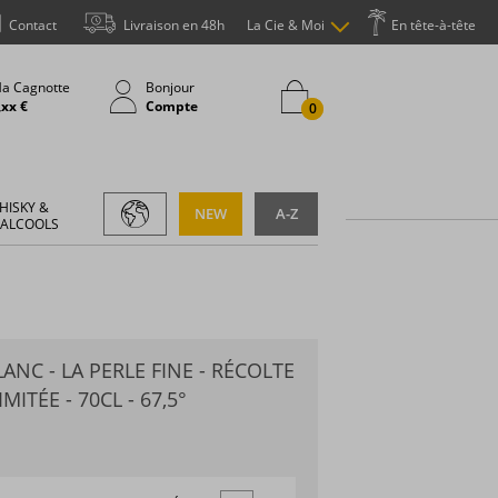
Contact
Livraison en 48h
La Cie & Moi
En tête-à-tête
a Cagnotte
Bonjour
,xx €
Compte
0
HISKY &
NEW
A-Z
 ALCOOLS
ANC - LA PERLE FINE - RÉCOLTE
MITÉE - 70CL - 67,5°