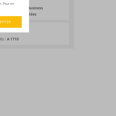
r. Pour en
2024 au Spirits Business
bouteilles numérotées
EPTER
its :
A 1710