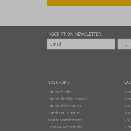
INSCRIPTION NEWSLETTER
JE
NOS RHUMS
LA 
Rhums festifs
Mon
Rhums de dégustation
Mon
Rhums d'exception
Ma 
Punchs et liqueurs
Ma l
Mini & Maxi formats
Pro
Extras & Accessoires
Aid