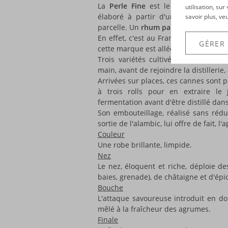
La
Perle Fine
est le dernier rhum bl
utilisation, su
élaboré à partir d'une sélection 
savoir plus, ve
parcelle. Un
rhum parcellaire
, donc !
En effet, c'est au François, sur la par
GÉRER
cette marque est allée sélectionner C
Trois variétés cultivées avec passio
main, avant de rejoindre la distillerie
Arrivées sur places, ces cannes sont
à trois rolls pour en extraire le
fermentation avant d'être distillé dans 
Son embouteillage, réalisé sans rédu
sortie de l'alambic, lui offre de fait, l'
Couleur
Une robe brillante, limpide.
Nez
Le nez, éloquent et riche, déploie d
baies, grenade), de châtaigne et d'épi
Bouche
L'attaque savoureuse introduit en do
mêlé à la fraîcheur des agrumes.
Finale