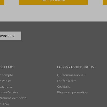
dès 150 € d’achat
 M'INSCRIS
CIE ET MOI
LA COMPAGNIE DU RHUM
 compte
Qui sommes-nous ?
 Panier
En tête-à-tête
cagnotte
Cocktails
iste d'envies
Rhums en promotion
gramme de fidélité
e - FAQ