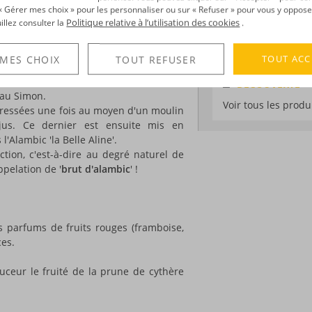
Degré :
67.5°
anc agricole de la distillerie A1710,
r « Gérer mes choix » pour les personnaliser ou sur « Refuser » pour vous y oppose
Médailles :
Master 
de cannes issues d'une seule et même
Politique relative à l’utilisation des cookies
uillez consulter la
.
Edition :
limitée, 
celle de
Monsieur Jean-José Henry
, que
TOUT ACC
 MES CHOIX
TOUT REFUSER
anne Bleue, Kariba et Doucelette.
n par ce planteur, puis récoltées à la
DÉCOUVERTE
, au Simon.
Voir tous les produ
 pressées une fois au moyen d'un moulin
 jus. Ce dernier est ensuite mis en
l'Alambic 'la Belle Aline'.
ction, c'est-à-dire au degré naturel de
appelation de '
brut d'alambic
' !
es parfums de fruits rouges (framboise,
ces.
uceur le fruité de la prune de cythère