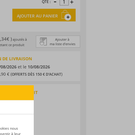
-
+
QTÉ :
AJOUTER AU PANIER
1,34€ )
ajoutés à
Ajouter à
ma liste d’envies
tant ce produit
 DE LIVRAISON
/08/2026
et le
10/08/2026
,90 € (
)
OFFERTS DÈS 150 € D’ACHAT
QUES DU PRODUIT
 agricole
nique
ic
ookies nous
sentir à leur