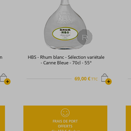
le
Neisson - Rhum blanc - L'Esprit Bio -
70cl - 70°
84,78 €
TTC
+
+
FRAIS DE PORT
OFFERTS