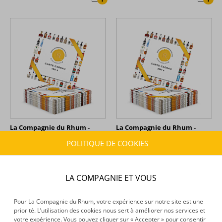
La Compagnie du Rhum -
La Compagnie du Rhum -
Carte Cadeau 150 €
Carte Cadeau 200 €
POLITIQUE DE COOKIES
150,00 €
200,00 €
TTC
TTC
+
+
LA COMPAGNIE ET VOUS
Pour La Compagnie du Rhum, votre expérience sur notre site est une
priorité. L’utilisation des cookies nous sert à améliorer nos services et
votre expérience. Vous pouvez cliquer sur « Accepter » pour consentir