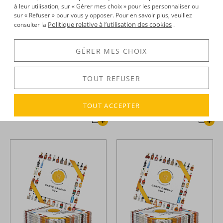
à leur utilisation, sur « Gérer mes choix » pour les personnaliser ou
sur « Refuser » pour vous y opposer. Pour en savoir plus, veuillez
Politique relative à l’utilisation des cookies
consulter la
.
GÉRER MES CHOIX
La Compagnie du Rhum -
La Compagnie du Rhum -
TOUT REFUSER
Carte Cadeau 30 €
Carte Cadeau 300 €
TOUT ACCEPTER
30,00 €
300,00 €
TTC
TTC
+
+