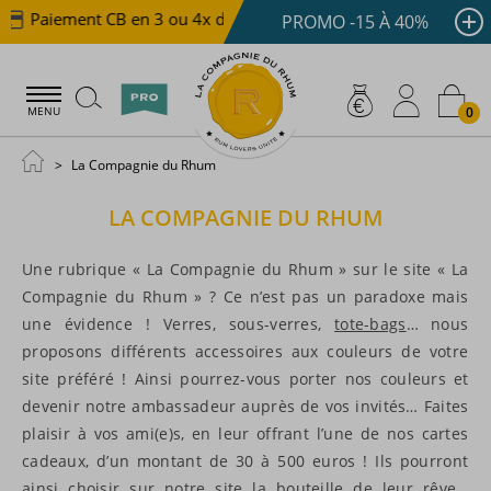
Paiement CB en 3 ou 4x dès 100 €
Livraison offerte d
PROMO -15 À 40%
0
MENU
La Compagnie du Rhum
LA COMPAGNIE DU RHUM
Une rubrique « La Compagnie du Rhum » sur le site « La
Compagnie du Rhum » ? Ce n’est pas un paradoxe mais
une évidence ! Verres, sous-verres,
tote-bags
… nous
proposons différents accessoires aux couleurs de votre
site préféré ! Ainsi pourrez-vous porter nos couleurs et
devenir notre ambassadeur auprès de vos invités… Faites
plaisir à vos ami(e)s, en leur offrant l’une de nos cartes
cadeaux, d’un montant de 30 à 500 euros ! Ils pourront
ainsi choisir sur notre site la bouteille de leur rêve…