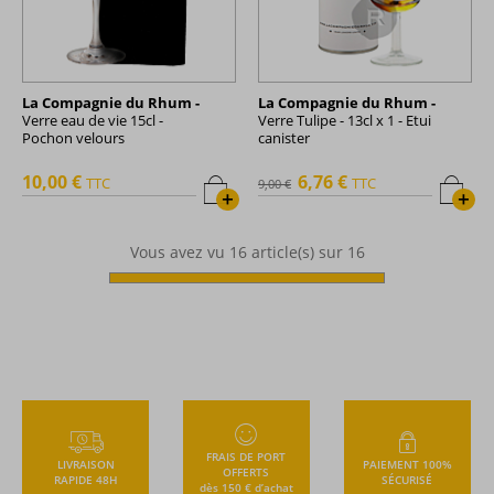
La Compagnie du Rhum -
La Compagnie du Rhum -
Verre eau de vie 15cl -
Verre Tulipe - 13cl x 1 - Etui
Pochon velours
canister
10,00 €
6,76 €
TTC
TTC
9,00 €
+
+
Vous avez vu
16
article(s) sur 16
FRAIS DE PORT
LIVRAISON
PAIEMENT 100%
OFFERTS
RAPIDE 48H
SÉCURISÉ
dès 150 € d’achat