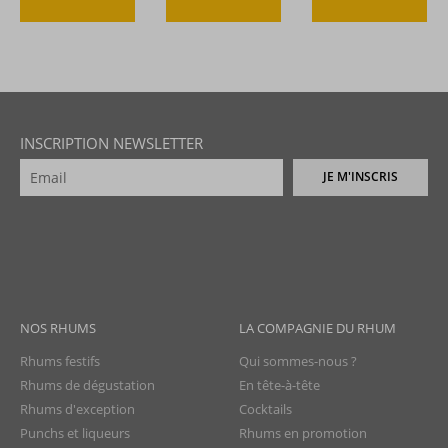
INSCRIPTION NEWSLETTER
JE M'INSCRIS
NOS RHUMS
LA COMPAGNIE DU RHUM
Rhums festifs
Qui sommes-nous ?
Rhums de dégustation
En tête-à-tête
Rhums d'exception
Cocktails
Punchs et liqueurs
Rhums en promotion