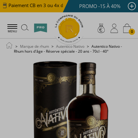
Paiement CB en 3 ou 4x dès 100 €
Livraison offerte d
PROMO -15 À 40%
0
MENU
Marque de rhum
Autentico Nativo
Autentico Nativo -
Rhum hors d'âge - Réserve spéciale - 20 ans - 70cl - 40°