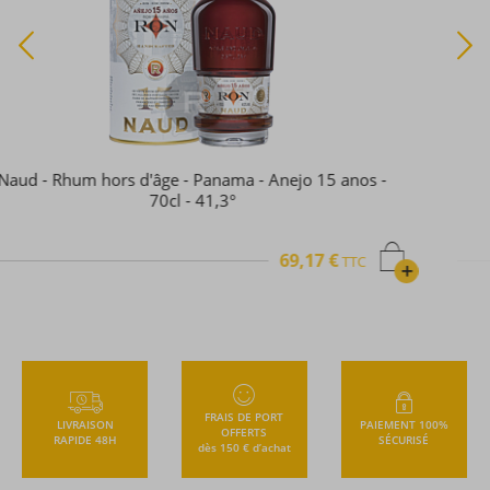
Zacapa - Rhum hors d'âge - Gran Reserva - Solera -
70cl - 40°
63,86 €
TTC
+
FRAIS DE PORT
LIVRAISON
PAIEMENT 100%
OFFERTS
RAPIDE 48H
SÉCURISÉ
dès 150 € d’achat