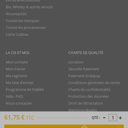
Extras & Accessoires
Bio, Whisky & autres alcools
Nouveautés
Toutes les marques
Toutes les provenances
Carte Cadeau
LA CIE ET MOI
CHARTE DE QUALITÉ
Mon compte
Livraison
Mon Panier
Sécurité Paiement
Ma cagnotte
Paiement Scalapay
Ma liste d'envies
Conditions générales de vente
Programme de fidélité
Charte de confidentialité
Aide - FAQ
Protection des données
Nous contacter
Droit de rétractation
Mentions légales
-
61,75 €
+
Plan du site
TTC
QTÉ :