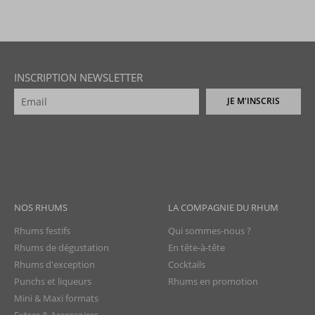
INSCRIPTION NEWSLETTER
JE M'INSCRIS
NOS RHUMS
LA COMPAGNIE DU RHUM
Rhums festifs
Qui sommes-nous ?
Rhums de dégustation
En tête-à-tête
Rhums d'exception
Cocktails
Punchs et liqueurs
Rhums en promotion
Mini & Maxi formats