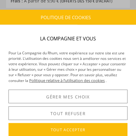
Frais :
À partir de 9,90 € (
)
OFFERTS DÈS 150 € D’ACHAT
POLITIQUE DE COOKIES
CARACTÉRISTIQUES DU PRODUIT
Type d’alcool :
Rhum traditionnel
LA COMPAGNIE ET VOUS
Provenance :
Panama
Distillation :
Alambic
Environnement de vieillissement :
Tropical
Pour La Compagnie du Rhum, votre expérience sur notre site est une
priorité. L’utilisation des cookies nous sert à améliorer nos services et
Volume :
70CL
votre expérience. Vous pouvez cliquer sur « Accepter » pour consentir
Degré :
40°
à leur utilisation, sur « Gérer mes choix » pour les personnaliser ou
Médailles :
Or 2019 au Sip Awards, Or 2019-2020 au
sur « Refuser » pour vous y opposer. Pour en savoir plus, veuillez
Politique relative à l’utilisation des cookies
consulter la
.
WSC - Double Or 2019 au WSWA, Or 2020 au NY INTL
Spirits Competition
GÉRER MES CHOIX
DÉCOUVERTE
TOUT REFUSER
Voir tous les produits :
Autentico Nativo
TOUT ACCEPTER