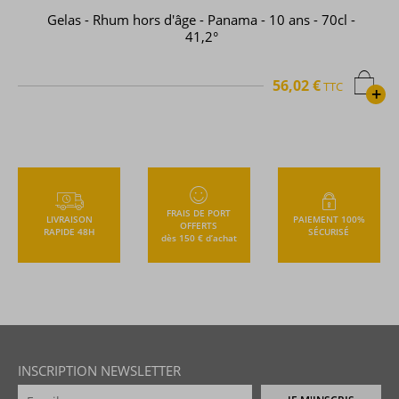
Gelas - Rhum hors d'âge - Panama - 10 ans - 70cl -
41,2°
56,02 €
TTC
+
FRAIS DE PORT
LIVRAISON
PAIEMENT 100%
OFFERTS
RAPIDE 48H
SÉCURISÉ
dès 150 € d’achat
INSCRIPTION NEWSLETTER