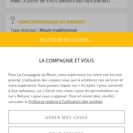
Frais :
À partir de 9,90 € (
)
OFFERTS DÈS 150 € D’ACHAT
CARACTÉRISTIQUES DU PRODUIT
Type d’alcool :
Rhum traditionnel
Provenance :
Panama
POLITIQUE DE COOKIES
Distillation :
Colonne
Environnement de vieillissement :
Tropical
Volume :
70CL
LA COMPAGNIE ET VOUS
Degré :
40°
Pour La Compagnie du Rhum, votre expérience sur notre site est une
priorité. L’utilisation des cookies nous sert à améliorer nos services et
votre expérience. Vous pouvez cliquer sur « Accepter » pour consentir
DÉCOUVERTE
à leur utilisation, sur « Gérer mes choix » pour les personnaliser ou
sur « Refuser » pour vous y opposer. Pour en savoir plus, veuillez
Voir tous les produits :
Abuelo
Politique relative à l’utilisation des cookies
consulter la
.
GÉRER MES CHOIX
DESCRIPTION