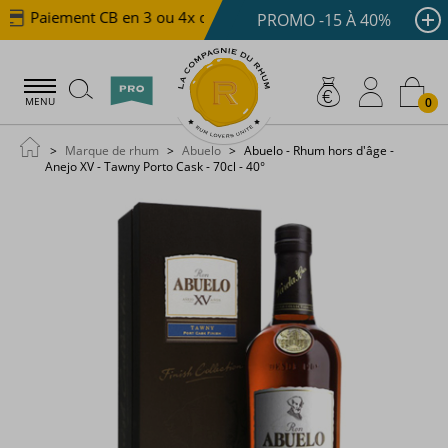
Paiement CB en 3 ou 4x dès 100 €
Livraison offerte 
PROMO -15 À 40%
0
MENU
Marque de rhum
Abuelo
Abuelo - Rhum hors d'âge -
Anejo XV - Tawny Porto Cask - 70cl - 40°