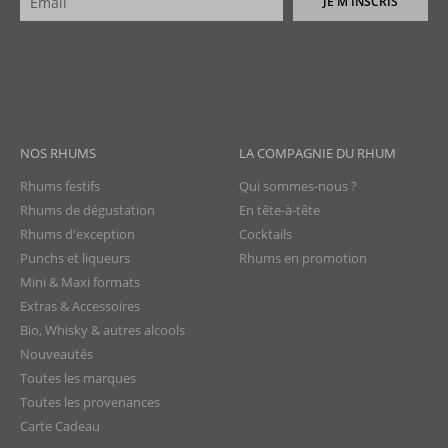
JE M'INSCRIS
NOS RHUMS
LA COMPAGNIE DU RHUM
Rhums festifs
Qui sommes-nous ?
Rhums de dégustation
En tête-à-tête
Rhums d'exception
Cocktails
Punchs et liqueurs
Rhums en promotion
Mini & Maxi formats
Extras & Accessoires
Bio, Whisky & autres alcools
Nouveautés
Toutes les marques
Toutes les provenances
Carte Cadeau