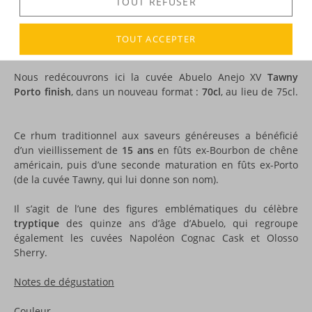
TOUT REFUSER
Valera Hermanos SA fut la première distillerie du
Panama
,
elle est la dernière encore fumante ! Un rôle historique et
prestigieux que confirme la qualité des rhums qu’elle
TOUT ACCEPTER
produit.
Nous redécouvrons ici la cuvée Abuelo Anejo XV
Tawny
Porto finish
, dans un nouveau format :
70cl
, au lieu de 75cl.
Ce rhum traditionnel aux saveurs généreuses a bénéficié
d’un vieillissement de
15 ans
en fûts ex-Bourbon de chêne
américain, puis d’une seconde maturation en fûts ex-Porto
(de la cuvée Tawny, qui lui donne son nom).
Il s’agit de l’une des figures emblématiques du célèbre
tryptique
des quinze ans d’âge d’Abuelo, qui regroupe
également les cuvées Napoléon Cognac Cask et Olosso
Sherry.
Notes de dégustation
Couleur