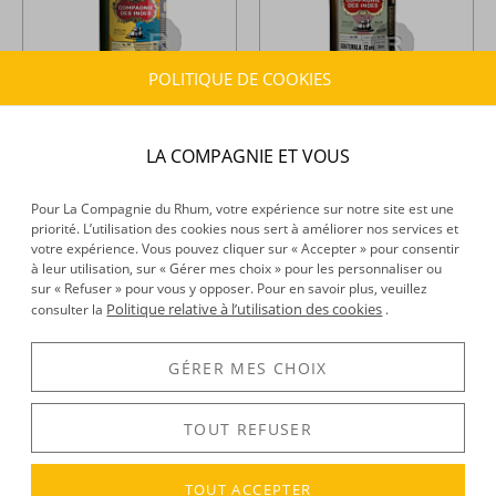
POLITIQUE DE COOKIES
Compagnie des Indes -
Compagnie des Indes -
Rhum hors d'âge - Australie
Rhum hors d'âge - Guatemala
secrète - 11 ans - 70cl - 43°
- Darsa - 12 ans - Brut de fût -
LA COMPAGNIE ET VOUS
70cl - 54,9°
94,68 €
101,53 €
TTC
TTC
111,38 €
126,91 €
+
+
Pour La Compagnie du Rhum, votre expérience sur notre site est une
priorité. L’utilisation des cookies nous sert à améliorer nos services et
votre expérience. Vous pouvez cliquer sur « Accepter » pour consentir
à leur utilisation, sur « Gérer mes choix » pour les personnaliser ou
sur « Refuser » pour vous y opposer. Pour en savoir plus, veuillez
Politique relative à l’utilisation des cookies
consulter la
.
GÉRER MES CHOIX
TOUT REFUSER
TOUT ACCEPTER