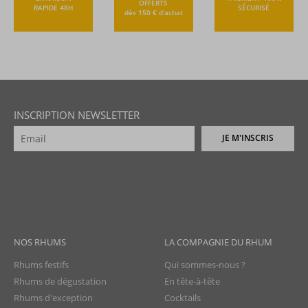
OFFERTS
RAPIDE 48H
SÉCURISÉ
dès 150 € d’achat
INSCRIPTION NEWSLETTER
JE M'INSCRIS
NOS RHUMS
LA COMPAGNIE DU RHUM
Rhums festifs
Qui sommes-nous ?
Rhums de dégustation
En tête-à-tête
Rhums d'exception
Cocktails