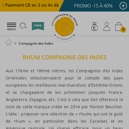
Paiement CB en 3 ou 4x dès 100 €
Livraison offerte dès
PROMO -15 À 40%
0
MENU
Compagnie des Indes
RHUM
COMPAGNIE DES INDES
Aux 17ème et 18ème siècles, les Compagnies des Indes
Orientales sélectionnaient pour le compte des pays
européens les meilleures marchandises d'Extrême-Orient,
et se chargeaient de les acheminer jusqu’en France,
Angleterre, Espagne, etc. C’est à cela que fait référence le
nom de cette marque créée en 2014 par Florent Beuchet.
L’idée : proposer une sélection de « rhums qui ont le goût
de rhum », en particulier dans les Caraïbes et en
Amérique centrale. Un slogan efficace, pour un beau