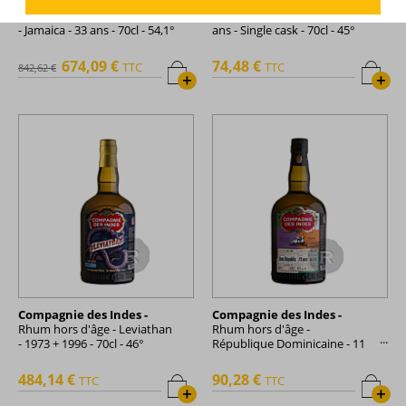
Compagnie des Indes -
Compagnie des Indes -
Rhum hors d'âge - Hampden
Rhum hors d'âge - Jamaica - 6
- Jamaica - 33 ans - 70cl - 54,1°
ans - Single cask - 70cl - 45°
674,09 €
74,48 €
TTC
TTC
842,62 €
+
+
Compagnie des Indes -
Compagnie des Indes -
Rhum hors d'âge - Leviathan
Rhum hors d'âge -
- 1973 + 1996 - 70cl - 46°
République Dominicaine - 11
ans - 70cl - 43°
484,14 €
90,28 €
TTC
TTC
+
+