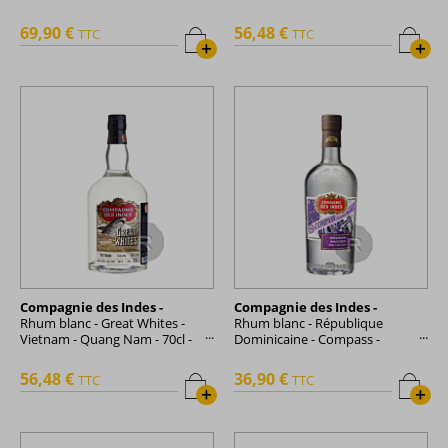
70cl - 50°
69,90 €
56,48 €
TTC
TTC
+
+
Compagnie des Indes -
Compagnie des Indes -
Rhum blanc - Great Whites -
Rhum blanc - République
Vietnam - Quang Nam - 70cl -
Dominicaine - Compass -
50°
Overproof - 70cl - 51,2°
56,48 €
36,90 €
TTC
TTC
+
+