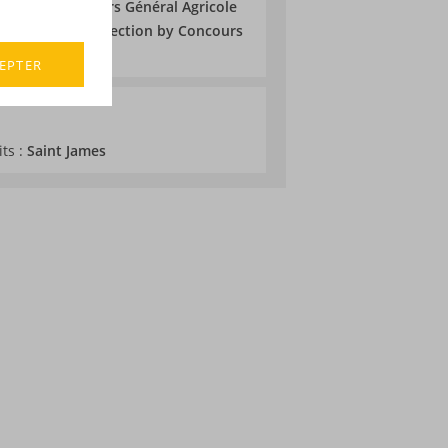
2026 au Concours Général Agricole
025 au Spirits Selection by Concours
les
EPTER
its :
Saint James