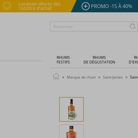
Livraison offerte dès
PROMO -15 À 40%
150,00 € d'achat
RHUMS
RHUMS
R
FESTIFS
DE DÉGUSTATION
D'EX
Marque de rhum
Saint James
Sain