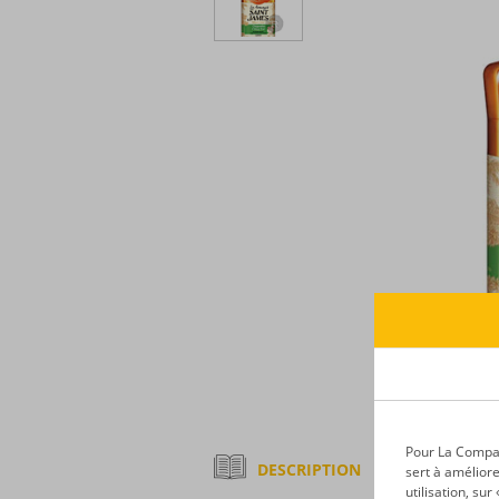
Pour La Compagn
DESCRIPTION
sert à améliore
utilisation, su