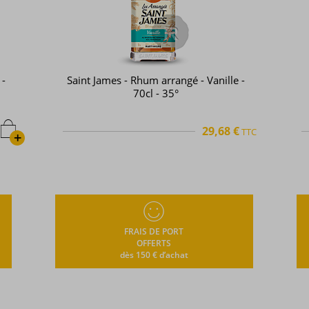
 -
Arcane - Rhum arrangé - Banane
flambée - 70cl - 35°
€
31,37 €
TTC
TTC
+
FRAIS DE PORT
OFFERTS
dès 150 € d’achat