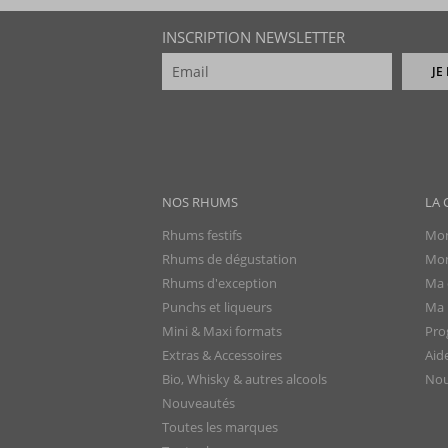
INSCRIPTION NEWSLETTER
JE
NOS RHUMS
LA 
Rhums festifs
Mon
Rhums de dégustation
Mon
Rhums d'exception
Ma 
Punchs et liqueurs
Ma l
Mini & Maxi formats
Pro
Extras & Accessoires
Aid
Bio, Whisky & autres alcools
Nou
Nouveautés
Toutes les marques