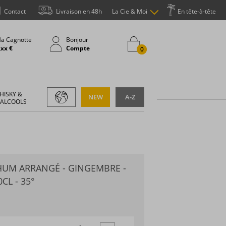
Contact
Livraison en 48h
La Cie & Moi
En tête-à-tête
a Cagnotte
Bonjour
,xx €
Compte
0
HISKY &
NEW
A-Z
 ALCOOLS
RHUM ARRANGÉ - GINGEMBRE -
CL - 35°