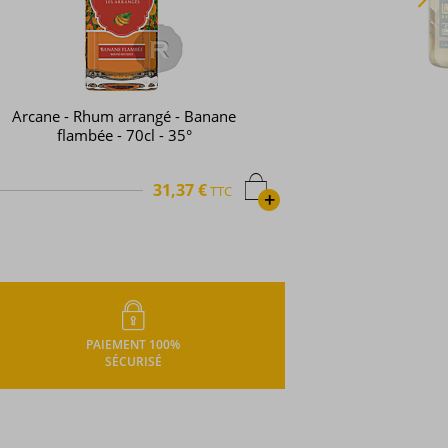
La Fabrique de l'Arrangé - Rhum
arrangé - Ice Storm - Gingembre -
Menthe - Poivre long de Java - 70cl -
31°
34,76 €
TTC
+
PAIEMENT 100%
SÉCURISÉ