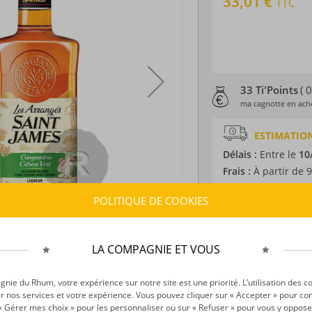
33,01 €
TTC
33 Ti'Points
( 
ma cagnotte en ache
ESTIMATION
Délais :
Entre le
10
Frais :
À partir de 9
POLITIQUE DE COOKIES
CARACTÉRISTI
Type d’alcool :
Rhum
LA COMPAGNIE ET VOUS
Provenance :
Marti
Label :
AOC
Volume :
70CL
ie du Rhum, votre expérience sur notre site est une priorité. L’utilisation des c
r nos services et votre expérience. Vous pouvez cliquer sur « Accepter » pour con
Degré :
35°
r « Gérer mes choix » pour les personnaliser ou sur « Refuser » pour vous y oppose