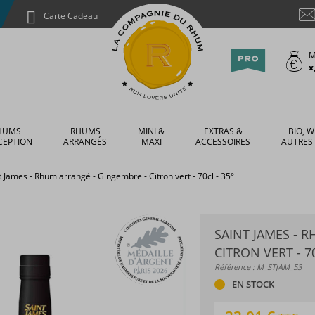
Carte Cadeau
M
x
HUMS
RHUMS
MINI &
EXTRAS &
BIO, W
CEPTION
ARRANGÉS
MAXI
ACCESSOIRES
AUTRES
t James - Rhum arrangé - Gingembre - Citron vert - 70cl - 35°
SAINT JAMES - 
CITRON VERT - 70
Référence : M_STJAM_53
EN STOCK