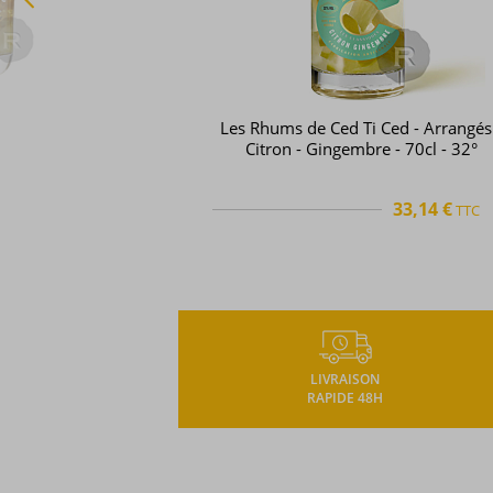
Saint James - Rhum arrangé - Vanille
70cl - 35°
29,68 
TTC
+
LIVRAISON
RAPIDE 48H