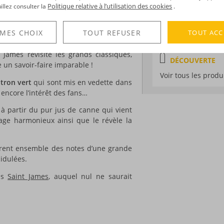
Médailles :
Argent 
reçu il y a quelques temps cette belle
Politique relative à l’utilisation des cookies
uillez consulter la
.
de Paris, Argent 2
La marque a en effet dévoilé toute une
à partir de fruits récoltés à pleine
Mondial de Bruxel
TOUT ACC
 MES CHOIX
TOUT REFUSER
 James revisite les grands classiques,
DÉCOUVERTE
 un savoir-faire imparable !
Voir tous les produ
itron vert
qui sont mis en vedette dans
encore l’intérêt des fans…
 à partir du pur jus de canne qui vient
age harmonieux ainsi que le révèle la
ivrent ensemble des notes d’une grande
cidulées.
és
Saint James
, auquel nul ne saurait