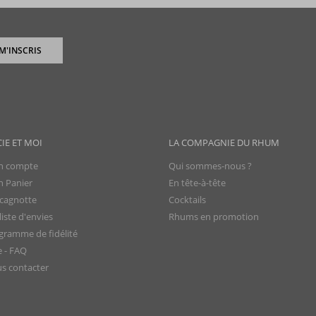
 M'INSCRIS
CIE ET MOI
LA COMPAGNIE DU RHUM
 compte
Qui sommes-nous ?
 Panier
En tête-à-tête
cagnotte
Cocktails
iste d'envies
Rhums en promotion
gramme de fidélité
e - FAQ
s contacter