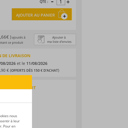
-
+
QTÉ :
AJOUTER AU PANIER
0,66€ )
ajoutés à
Ajouter à
ma liste d’envies
tant ce produit
 DE LIVRAISON
/08/2026
et le
11/08/2026
,90 € (
)
OFFERTS DÈS 150 € D’ACHAT
QUES DU PRODUIT
 agricole
nique
ookies nous
sentir à leur
r. Pour en