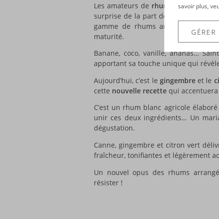
Les amateurs de
rhums arrangés
ont 
savoir plus, ve
surprise de la part de
Saint James
… 
gamme de rhums arrangés, élaborés 
GÉRER
maturité.
Banane, coco, vanille, ananas… Saint
apportant sa touche unique qui révèle
Aujourd’hui, c’est le
gingembre
et le
c
cette
nouvelle recette
qui accentuera 
C’est un rhum blanc agricole élaboré
unir ces deux ingrédients… Un mari
dégustation.
Canne, gingembre et citron vert dél
fraîcheur, tonifiantes et légèrement a
Un nouvel opus des rhums arrang
résister !