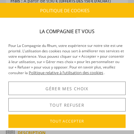
Frais :
À partir de 9,90 € (
)
OFFERTS DÈS 150 € D’ACHAT
POLITIQUE DE COOKIES
CARACTÉRISTIQUES DU PRODUIT
Type d’alcool :
Rhum agricole
LA COMPAGNIE ET VOUS
Provenance :
Martinique
Label :
AOC
Pour La Compagnie du Rhum, votre expérience sur notre site est une
priorité. L’utilisation des cookies nous sert à améliorer nos services et
Distillation :
Colonne
votre expérience. Vous pouvez cliquer sur « Accepter » pour consentir
Environnement de vieillissement :
Tropical
à leur utilisation, sur « Gérer mes choix » pour les personnaliser ou
Volume :
20CL
sur « Refuser » pour vous y opposer. Pour en savoir plus, veuillez
Politique relative à l’utilisation des cookies
consulter la
.
Degré :
46°
GÉRER MES CHOIX
DÉCOUVERTE
TOUT REFUSER
Voir tous les produits :
Saint James
TOUT ACCEPTER
DESCRIPTION