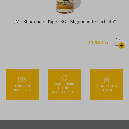
JM - Rhum hors d'âge - XO - Mignonnette - 5cl - 45°
11,94 €
TTC
+
FRAIS DE PORT
LIVRAISON
PAIEMENT 100%
OFFERTS
RAPIDE 48H
SÉCURISÉ
dès 150 € d’achat