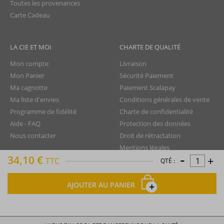
Toutes les provenances
Carte Cadeau
LA CIE ET MOI
CHARTE DE QUALITÉ
Mon compte
Livraison
Mon Panier
Sécurité Paiement
Ma cagnotte
Paiement Scalapay
Ma liste d'envies
Conditions générales de vente
Programme de fidélité
Charte de confidentialité
Aide - FAQ
Protection des données
Nous contacter
Droit de rétractation
Mentions légales
-
34,10 €
+
Plan du site
TTC
QTÉ :
AJOUTER AU PANIER
La Compagnie du Rhum © tous droits réservés