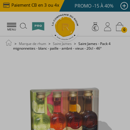
Paiement CB en 3 ou 4x dès 100 €
Livraison offerte
PROMO -15 À 40%
0
MENU
Marque de rhum
Saint James
Saint James - Pack 4
mignonnettes - blanc - paille - ambré - vieux - 20cl - 46°