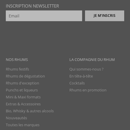
INSCRIPTION NEWSLETTER
JE M'INSCRIS
NOS RHUMS
LA COMPAGNIE DU RHUM
Rhums festifs
Qui sommes-nous ?
Rhums de dégustation
En tête-à-tête
Rhums d'exception
Cocktails
Punchs et liqueurs
Rhums en promotion
Mini & Maxi formats
Extras & Accessoires
Bio, Whisky & autres alcools
Nouveautés
Toutes les marques