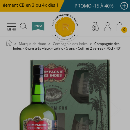
aiement CB en 3 ou 4x dès 100 €
Livraison offerte dès 1
PROMO -15 À 40%
0
MENU
Marque de rhum
Compagnie des Indes
Compagnie des
Indes - Rhum très vieux - Latino - 5 ans - Coffret 2 verres - 70cl - 40°