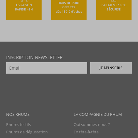
FRAIS DE PORT
LIVRAISON
PAIEMENT 100%
OFFERTS
RAPIDE 48H
SÉCURISÉ
dès 150 € d’achat
INSCRIPTION NEWSLETTER
JE M'INSCRIS
NOS RHUMS
LA COMPAGNIE DU RHUM
Rhums festifs
Qui sommes-nous ?
Rhums de dégustation
En tête-à-tête