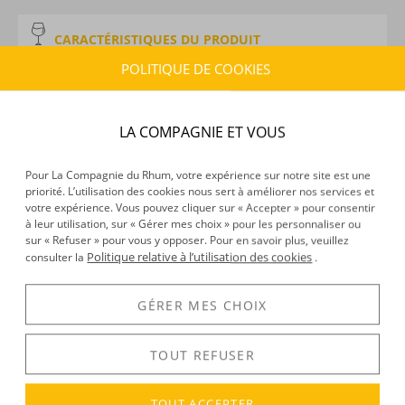
CARACTÉRISTIQUES DU PRODUIT
Type d’alcool :
Rhum traditionnel
POLITIQUE DE COOKIES
Provenance :
Barbade
,
Guatemala
,
Guyane
Britannique
,
Trinidad & Tobago
Distillation :
Colonne
LA COMPAGNIE ET VOUS
Environnement de vieillissement :
Continental, Tropical
Volume :
70CL
Pour La Compagnie du Rhum, votre expérience sur notre site est une
priorité. L’utilisation des cookies nous sert à améliorer nos services et
Degré :
40°
votre expérience. Vous pouvez cliquer sur « Accepter » pour consentir
Médailles :
Rhum Latino : Argent 2017 à l’International
à leur utilisation, sur « Gérer mes choix » pour les personnaliser ou
Rum Conference de Madrid
sur « Refuser » pour vous y opposer. Pour en savoir plus, veuillez
Politique relative à l’utilisation des cookies
consulter la
.
GÉRER MES CHOIX
DÉCOUVERTE
Voir tous les produits :
Compagnie des Indes
TOUT REFUSER
TOUT ACCEPTER