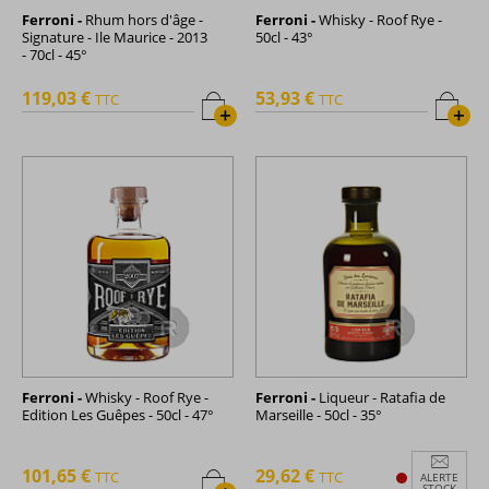
Ferroni -
Rhum hors d'âge -
Ferroni -
Whisky - Roof Rye -
Signature - Ile Maurice - 2013
50cl - 43°
- 70cl - 45°
119,03 €
53,93 €
TTC
TTC
+
+
Ferroni -
Whisky - Roof Rye -
Ferroni -
Liqueur - Ratafia de
Edition Les Guêpes - 50cl - 47°
Marseille - 50cl - 35°
101,65 €
29,62 €
TTC
TTC
ALERTE
STOCK