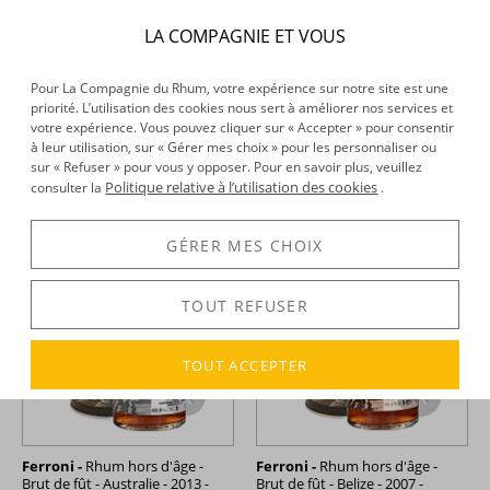
LA COMPAGNIE ET VOUS
Ferroni -
Rhum blanc - La
Ferroni -
Rhum hors d'âge -
Pour La Compagnie du Rhum, votre expérience sur notre site est une
Dame Jeanne 4 - L'Atlantique
Brasseurs d'enfer - Barley
priorité. L’utilisation des cookies nous sert à améliorer nos services et
- Ed. 2022 - 70cl - 57°
Wine - Rubé Brasserie - 2015 -
votre expérience. Vous pouvez cliquer sur « Accepter » pour consentir
70cl - 47°
à leur utilisation, sur « Gérer mes choix » pour les personnaliser ou
40,48 €
45,90 €
TTC
TTC
sur « Refuser » pour vous y opposer. Pour en savoir plus, veuillez
+
+
Politique relative à l’utilisation des cookies
consulter la
.
GÉRER MES CHOIX
TOUT REFUSER
TOUT ACCEPTER
Ferroni -
Rhum hors d'âge -
Ferroni -
Rhum hors d'âge -
Brut de fût - Australie - 2013 -
Brut de fût - Belize - 2007 -