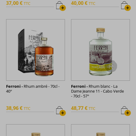
37,00 €
40,00 €
TTC
TTC
+
+
Ferroni -
Rhum ambré - 70cl -
Ferroni -
Rhum blanc - La
40°
Dame Jeanne 11 - Cabo Verde
- 70cl - 57°
38,96 €
48,77 €
TTC
TTC
+
+