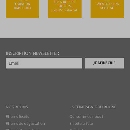
FRAIS DE PORT
LIVRAISON
PAIEMENT 100%
OFFERTS
RAPIDE 48H
SÉCURISÉ
dès 150 € d’achat
INSCRIPTION NEWSLETTER
JE M'INSCRIS
NOS RHUMS
LA COMPAGNIE DU RHUM
Rhums festifs
Qui sommes-nous ?
Rhums de dégustation
En tête-à-tête