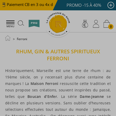
Paiement CB en 3 ou 4x dès 100 €
Livraison offerte dè
PROMO -15 À 40%
0
MENU
Ferroni
RHUM, GIN & AUTRES SPIRITUEUX
FERRONI
Historiquement, Marseille est une terre de rhum : au
19ème siècle, on y recensait plus d’une centaine de
marques ! La
Maison Ferroni
ressuscite cette tradition et
nous propose ses créations, souvent inspirées du passé,
telles que
Boucan d’Enfer
. La série
Dame-Jeanne
se
décline en plusieurs versions. Sans oublier d’heureuses
sélections effectuées tout autour du monde : Jamaïque,
Ile Maurice, Australie… On découvre aussi avec intérêt