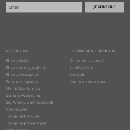
JE M'INSCRIS
NOS RHUMS
LA COMPAGNIE DU RHUM
Rhums festifs
Qui sommes-nous ?
Rhums de dégustation
En tête-à-tête
Rhums d'exception
Cocktails
Punchs et liqueurs
Rhums en promotion
Mini & Maxi formats
Extras & Accessoires
Bio, Whisky & autres alcools
Nouveautés
Toutes les marques
Toutes les provenances