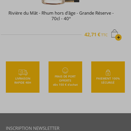
Lazy Dodo - Rhum hors d'âge - XO Chronicles - 70cl -
40°
110,15 €
TTC
+
FRAIS DE PORT
LIVRAISON
PAIEMENT 100%
OFFERTS
RAPIDE 48H
SÉCURISÉ
dès 150 € d’achat
INSCRIPTION NEWSLETTER