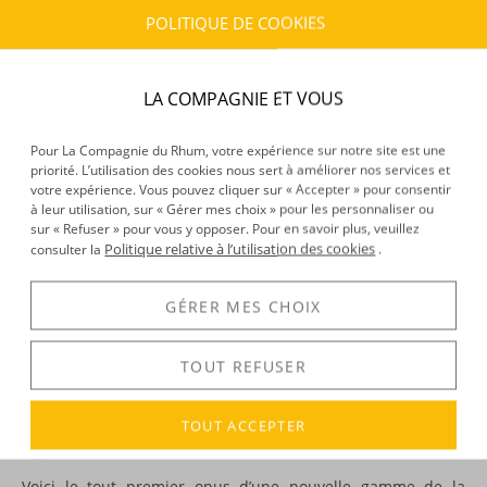
POLITIQUE DE COOKIES
CARACTÉRISTIQUES DU PRODUIT
Type d’alcool :
Rhum agricole
LA COMPAGNIE ET VOUS
Provenance :
Ile Maurice
Distillation :
Colonne
Pour La Compagnie du Rhum, votre expérience sur notre site est une
Environnement de vieillissement :
Continental, Tropical
priorité. L’utilisation des cookies nous sert à améliorer nos services et
Millésime :
2013
votre expérience. Vous pouvez cliquer sur « Accepter » pour consentir
Volume :
70CL
à leur utilisation, sur « Gérer mes choix » pour les personnaliser ou
sur « Refuser » pour vous y opposer. Pour en savoir plus, veuillez
Degré :
45°
Politique relative à l’utilisation des cookies
consulter la
.
GÉRER MES CHOIX
DÉCOUVERTE
Voir tous les produits :
Ferroni
TOUT REFUSER
TOUT ACCEPTER
DESCRIPTION
Voici le tout premier opus d’une nouvelle gamme de la