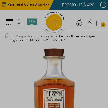
Paiement CB en 3 ou 4x dès 100 €
Livraison offerte 
PROMO -15 À 40%
0
MENU
Marque de rhum
Ferroni
Ferroni - Rhum hors d'âge -
Signature - Ile Maurice - 2013 - 70cl - 45°