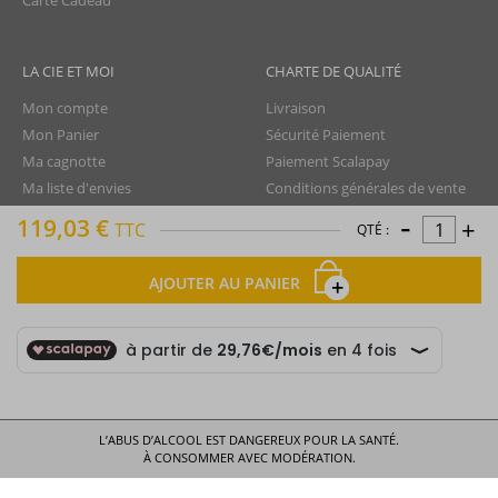
Carte Cadeau
LA CIE ET MOI
CHARTE DE QUALITÉ
Mon compte
Livraison
Mon Panier
Sécurité Paiement
Ma cagnotte
Paiement Scalapay
Ma liste d'envies
Conditions générales de vente
-
Programme de fidélité
Charte de confidentialité
119,03 €
+
TTC
QTÉ :
Aide - FAQ
Protection des données
Nous contacter
Droit de rétractation
AJOUTER AU PANIER
Mentions légales
Plan du site
La Compagnie du Rhum © tous droits réservés
L’ABUS D’ALCOOL EST DANGEREUX POUR LA SANTÉ.
À CONSOMMER AVEC MODÉRATION.