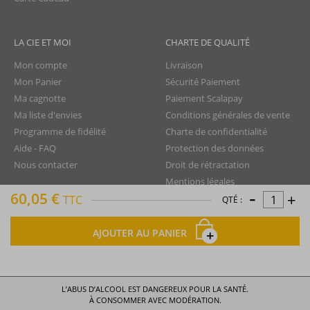
LA CIE ET MOI
CHARTE DE QUALITÉ
Mon compte
Livraison
Mon Panier
Sécurité Paiement
Ma cagnotte
Paiement Scalapay
Ma liste d'envies
Conditions générales de vente
Programme de fidélité
Charte de confidentialité
Aide - FAQ
Protection des données
Nous contacter
Droit de rétractation
Mentions légales
-
60,05 €
+
Plan du site
TTC
QTÉ :
AJOUTER AU PANIER
La Compagnie du Rhum © tous droits réservés
L’ABUS D’ALCOOL EST DANGEREUX POUR LA SANTÉ.
À CONSOMMER AVEC MODÉRATION.