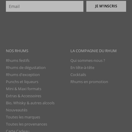
JE M'INSCRIS
NOS RHUMS
LA COMPAGNIE DU RHUM
Rhums festifs
Qui sommes-nous ?
Rhums de dégustation
En tête-à-tête
Rhums d'exception
Cocktails
Punchs et liqueurs
Rhums en promotion
Mini & Maxi formats
Extras & Accessoires
Bio, Whisky & autres alcools
Nouveautés
Toutes les marques
Toutes les provenances
Carte Cadeau