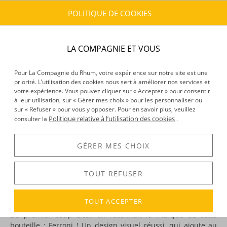
POLITIQUE DE COOKIES
CARACTÉRISTIQUES DU PRODUIT
Type d’alcool :
Rhum traditionnel
LA COMPAGNIE ET VOUS
Provenance :
La Réunion
Distillation :
Colonne
Environnement de vieillissement :
Continental, Tropical
Pour La Compagnie du Rhum, votre expérience sur notre site est une
priorité. L’utilisation des cookies nous sert à améliorer nos services et
Volume :
50CL
votre expérience. Vous pouvez cliquer sur « Accepter » pour consentir
Degré :
58.6°
à leur utilisation, sur « Gérer mes choix » pour les personnaliser ou
sur « Refuser » pour vous y opposer. Pour en savoir plus, veuillez
Politique relative à l’utilisation des cookies
consulter la
.
DÉCOUVERTE
GÉRER MES CHOIX
Voir tous les produits :
Ferroni
TOUT REFUSER
DESCRIPTION
TOUT ACCEPTER
Du premier coup d’œil on reconnaît la marque de cette
bouteille : Ferroni ! Un design visuel réussi, qui ajoute au