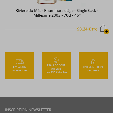
Rivière du Mât - Rhum hors d'âge - Single Cask -
Millésime 2003 - 70cl - 46°
93,24 €
TTC
+
FRAIS DE PORT
LIVRAISON
PAIEMENT 100%
OFFERTS
RAPIDE 48H
SÉCURISÉ
dès 150 € d’achat
INSCRIPTION NEWSLETTER