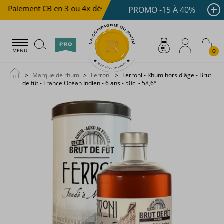
Paiement CB en 3 ou 4x dès 100 €
Livraison offerte dè
PROMO -15 À 40%
0
MENU
Marque de rhum
Ferroni
Ferroni - Rhum hors d'âge - Brut
de fût - France Océan Indien - 6 ans - 50cl - 58,6°