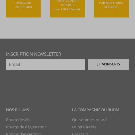
FRAIS DE PORT
LIVRAISON
PAIEMENT 100%
OFFERTS
RAPIDE 48H
SÉCURISÉ
dès 150 € d’achat
INSCRIPTION NEWSLETTER
JE M'INSCRIS
NOS RHUMS
LA COMPAGNIE DU RHUM
Rhums festifs
Qui sommes-nous ?
Rhums de dégustation
En tête-à-tête
Rhums d'exception
Cocktails