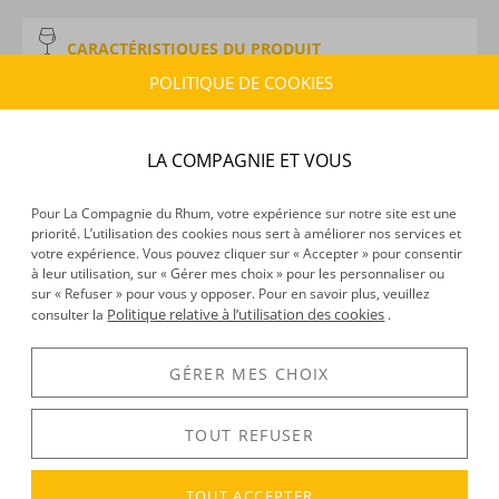
CARACTÉRISTIQUES DU PRODUIT
Type d’alcool :
Rhum traditionnel
POLITIQUE DE COOKIES
Provenance :
Les Canaries
Distillation :
Mixte
LA COMPAGNIE ET VOUS
Environnement de vieillissement :
Continental, Tropical
Millésime :
2013
Volume :
50CL
Pour La Compagnie du Rhum, votre expérience sur notre site est une
priorité. L’utilisation des cookies nous sert à améliorer nos services et
Degré :
62.3°
votre expérience. Vous pouvez cliquer sur « Accepter » pour consentir
à leur utilisation, sur « Gérer mes choix » pour les personnaliser ou
sur « Refuser » pour vous y opposer. Pour en savoir plus, veuillez
Politique relative à l’utilisation des cookies
consulter la
.
DÉCOUVERTE
Voir tous les produits :
Ferroni
GÉRER MES CHOIX
TOUT REFUSER
DESCRIPTION
TOUT ACCEPTER