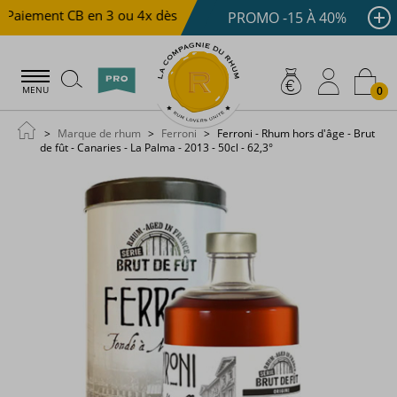
Paiement CB en 3 ou 4x dès 100 €
Livraison offerte dès
PROMO -15 À 40%
0
MENU
Marque de rhum
Ferroni
Ferroni - Rhum hors d'âge - Brut
de fût - Canaries - La Palma - 2013 - 50cl - 62,3°