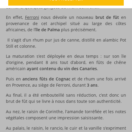
Envolez-vous vers les
Canaries
! Inutile d’attacher votre
ceinture, quelques gorgées de rhum suffiront…
En effet,
Ferroni
nous dévoile un nouveau
brut de fût
en
provenance de cet archipel situé au large des côtes
africaines, de l’
île de Palma
plus précisément.
Il s’agit d’un rhum pur jus de canne, distillé en alambic Pot
Still et colonne.
La maturation s’est déployée en deux temps : sur son île
d’origine, pendant 8 ans tout d’abord, en fûts de chêne
américain
ayant contenu du vin des Canaries
.
Puis en
anciens fûts de Cognac
et de rhum une fois arrivé
en Provence, au siège de Ferroni, durant
3 ans
.
Au final, il a été embouteillé sans réduction, c’est donc un
brut de fût qui se livre à nous dans toute son authenticité.
Au nez, le raisin de Corinthe, l'amande torréfiée et les notes
végétales composent une impression saisissante.
Au palais, le raisin, le rancio, le cuir et la vanille s’expriment