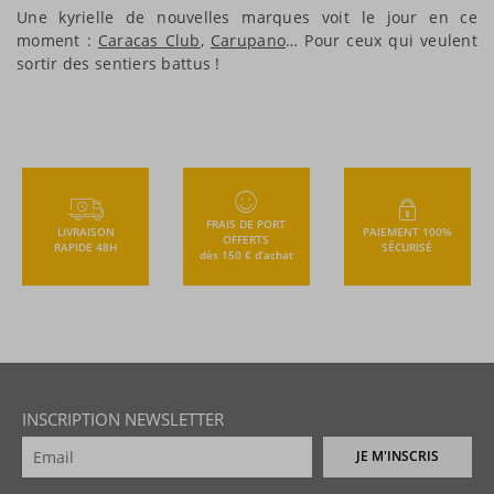
Une kyrielle de nouvelles marques voit le jour en ce
moment :
Caracas Club
,
Carupano
… Pour ceux qui veulent
sortir des sentiers battus !
FRAIS DE PORT
LIVRAISON
PAIEMENT 100%
OFFERTS
RAPIDE 48H
SÉCURISÉ
dès 150 € d’achat
INSCRIPTION NEWSLETTER
JE M'INSCRIS