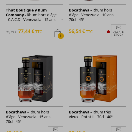
That Boutique y Rum
Bocatheva -
Rhum hors
Company -
Rhum hors d'âge
d'âge - Venezuela - 10 ans -
- C.A.C.D - Venezuela - 15 ans -
70cl - 45°
French Exclusive - 50cl - 52,4°
77,44 €
56,54 €
TTC
TTC
96,79 €
ALERTE
+
STOCK
Bocatheva -
Rhum hors
Bocatheva -
Rhum très
d'âge - Venezuela - 15 ans -
vieux - Pot still - 70cl - 40°
70cl - 45°