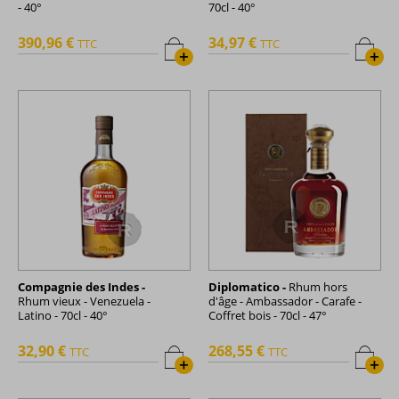
- 40°
70cl - 40°
390,96 €
34,97 €
TTC
TTC
+
+
Compagnie des Indes -
Diplomatico -
Rhum hors
Rhum vieux - Venezuela -
d'âge - Ambassador - Carafe -
Latino - 70cl - 40°
Coffret bois - 70cl - 47°
32,90 €
268,55 €
TTC
TTC
+
+