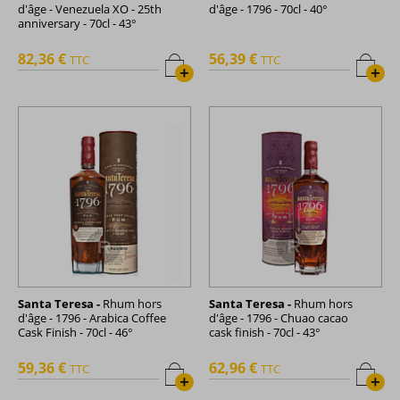
d'âge - Venezuela XO - 25th
d'âge - 1796 - 70cl - 40°
anniversary - 70cl - 43°
82,36 €
56,39 €
TTC
TTC
+
+
Santa Teresa -
Rhum hors
Santa Teresa -
Rhum hors
d'âge - 1796 - Arabica Coffee
d'âge - 1796 - Chuao cacao
Cask Finish - 70cl - 46°
cask finish - 70cl - 43°
59,36 €
62,96 €
TTC
TTC
+
+