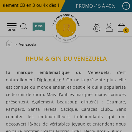
ment CB en 3 ou 4x dès 100 €
Livraison offerte dès 150 
PROMO -15 À 40%
0
MENU
Venezuela
RHUM & GIN DU VENEZUELA
La
marque emblématique du Venezuela
, c’est
naturellement
Diplomatico
! On ne la présente plus, elle
est connue du monde entier, et c’est elle qui a popularisé
ce terroir de rhum. Mais d’autres marques moins connues
présentent également beaucoup d’intérêt : Ocumare,
Pampero, Santa Teresa, Cacique, Caracas Club… Sans
compter les embouteilleurs indépendants qui ont
découvert là-bas de véritables joyaux et entendent nous
en faire profiter : Rasta Morris, TCRL, Berry Bros & Rudd…