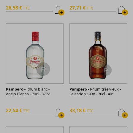
26,58 €
27,71 €
TTC
TTC
+
+
Pampero -
Rhum blanc -
Pampero -
Rhum très vieux -
Anejo Blanco - 70cl - 37,5°
Seleccion 1938 - 70cl - 40°
22,54 €
33,18 €
TTC
TTC
+
+