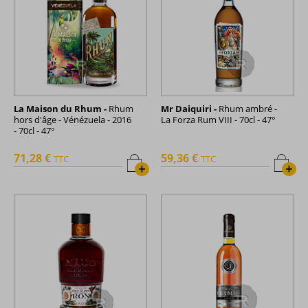
La Maison du Rhum -
Rhum
Mr Daiquiri -
Rhum ambré -
hors d'âge - Vénézuela - 2016
La Forza Rum VIII - 70cl - 47°
- 70cl - 47°
71,28 €
59,36 €
TTC
TTC
+
+