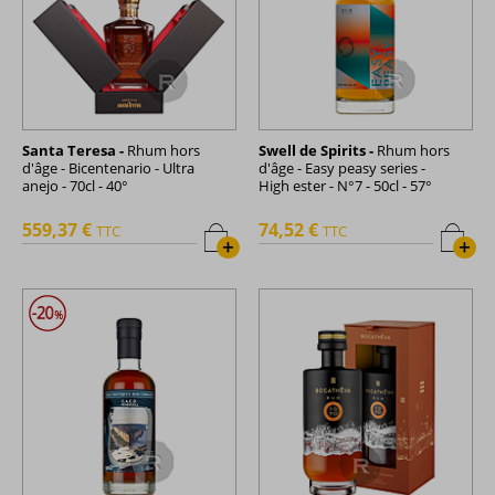
Santa Teresa -
Rhum hors
Swell de Spirits -
Rhum hors
d'âge - Bicentenario - Ultra
d'âge - Easy peasy series -
anejo - 70cl - 40°
High ester - N°7 - 50cl - 57°
559,37 €
74,52 €
TTC
TTC
+
+