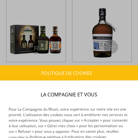
Diplomatico -
Rhum hors
Diplomatico -
Rhum hors
POLITIQUE DE COOKIES
d'âge - Coffret 2 x 35cl -
d'âge - Distillery Collection -
Mantuano + Reserva
N°1 - Batch Kettle Rum - 70cl -
Exclusiva - 70cl - 40°
47°
59,41 €
66,95 €
TTC
TTC
+
+
LA COMPAGNIE ET VOUS
Pour La Compagnie du Rhum, votre expérience sur notre site est une
priorité. L’utilisation des cookies nous sert à améliorer nos services et
votre expérience. Vous pouvez cliquer sur « Accepter » pour consentir
à leur utilisation, sur « Gérer mes choix » pour les personnaliser ou
sur « Refuser » pour vous y opposer. Pour en savoir plus, veuillez
Politique relative à l’utilisation des cookies
consulter la
.