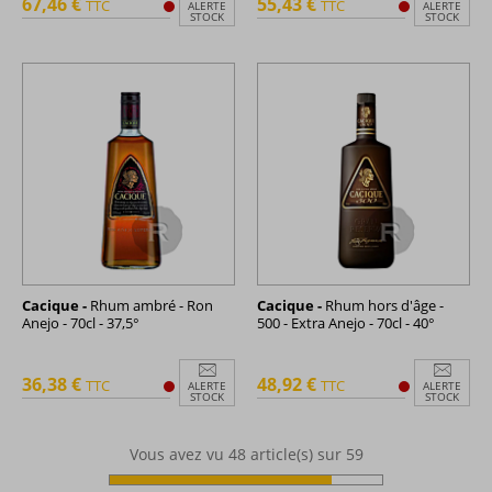
67,46 €
55,43 €
TTC
TTC
ALERTE
ALERTE
STOCK
STOCK
Cacique -
Rhum ambré - Ron
Cacique -
Rhum hors d'âge -
Anejo - 70cl - 37,5°
500 - Extra Anejo - 70cl - 40°
36,38 €
48,92 €
TTC
TTC
ALERTE
ALERTE
STOCK
STOCK
Vous avez vu
48
article(s) sur 59