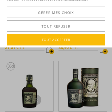
GÉRER MES CHOIX
TOUT REFUSER
Diplomatico -
Rhum hors
Diplomatico -
Rhum hors
d'âge - Mantuano - 35cl - 40°
d'âge - Mantuano - 70cl - 40°
TOUT ACCEPTER
21,01 €
38,90 €
TTC
TTC
+
+