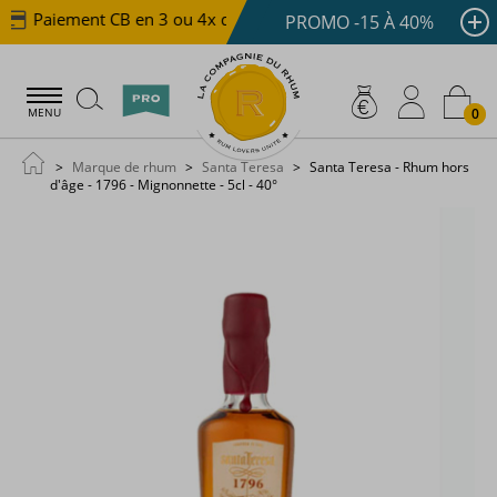
Paiement CB en 3 ou 4x dès 100 €
Livraison offerte 
PROMO -15 À 40%
0
MENU
Marque de rhum
Santa Teresa
Santa Teresa - Rhum hors
d'âge - 1796 - Mignonnette - 5cl - 40°