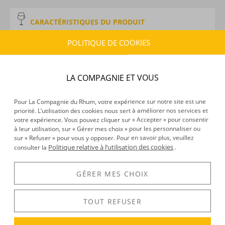
CARACTÉRISTIQUES DU PRODUIT
Type d’alcool :
Rhum traditionnel
POLITIQUE DE COOKIES
Provenance :
Venezuela
Environnement de vieillissement :
Tropical
Volume :
5CL
LA COMPAGNIE ET VOUS
Degré :
46°
Médailles :
Or 2025 au Spirits Business, Or 2023 au
Pour La Compagnie du Rhum, votre expérience sur notre site est une
Spirits Business, Or 2022 The Spirits Business, Or 2021
priorité. L’utilisation des cookies nous sert à améliorer nos services et
London Spirits Competition, Or 2020 IWSC San
votre expérience. Vous pouvez cliquer sur « Accepter » pour consentir
à leur utilisation, sur « Gérer mes choix » pour les personnaliser ou
Francisco
sur « Refuser » pour vous y opposer. Pour en savoir plus, veuillez
Politique relative à l’utilisation des cookies
consulter la
.
DÉCOUVERTE
GÉRER MES CHOIX
Voir tous les produits :
Santa Teresa
TOUT REFUSER