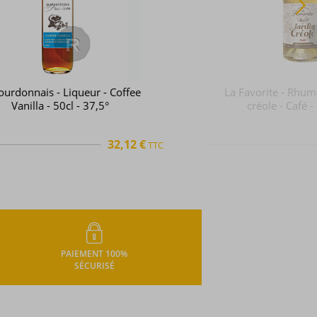
La Favorite - Rhum infusé - Jardin
créole - Café - 70cl - 35°
39,88 €
TTC
+
PAIEMENT 100%
SÉCURISÉ