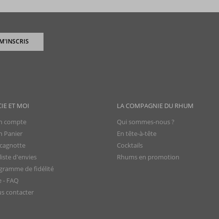
 M'INSCRIS
CIE ET MOI
LA COMPAGNIE DU RHUM
 compte
Qui sommes-nous ?
 Panier
En tête-à-tête
cagnotte
Cocktails
iste d'envies
Rhums en promotion
gramme de fidélité
e - FAQ
s contacter