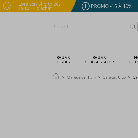
Livraison offerte dès
PROMO -15 À 40%
150,00 € d'achat
RHUMS
RHUMS
R
FESTIFS
DE DÉGUSTATION
D'EX
Marque de rhum
Caracas Club
Car