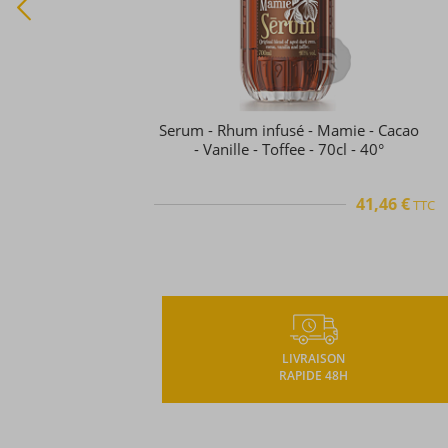
Embargo - Rhum infusé - Cacao - 70
- 30°
28,46 €
TTC
TTC
LIVRAISON
RAPIDE 48H