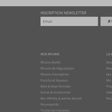
INSCRIPTION NEWSLETTER
JE
NOS RHUMS
LA 
Rhums festifs
Mon
Rhums de dégustation
Mon
Rhums d'exception
Ma 
Punchs et liqueurs
Ma l
Mini & Maxi formats
Pro
Extras & Accessoires
Aid
Bio, Whisky & autres alcools
Nou
Nouveautés
Toutes les marques