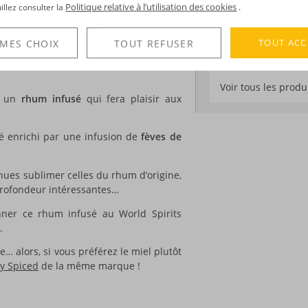
Médailles :
Or 2020
Politique relative à l’utilisation des cookies
a marque
Caracas Club
? C’est une petite
uillez consulter la
.
San Francisco
Diplomatico sur ses terres, le
Venezuela
TOUT ACC
 MES CHOIX
TOUT REFUSER
ue nous confirment qu’elle a tous les
DÉCOUVERTE
Voir tous les produ
le un
rhum infusé
qui fera plaisir aux
té enrichi par une infusion de
fèves de
nues sublimer celles du rhum d’origine,
profondeur intéressantes…
nner ce rhum infusé au World Spirits
.
e… alors, si vous préférez le miel plutôt
y Spiced
de la même marque !