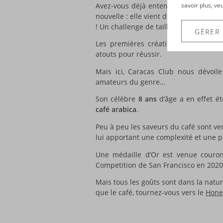
Avez-vous déjà entendu parler de l
savoir plus, ve
nouvelle : elle vient défier la marque 
! Un challenge de taille…
GÉRER
Les premières créations de la marq
atouts pour réussir.
Mais ici, Caracas Club nous dévoi
amateurs du genre…
Son célèbre
8 ans
d’âge a en effet é
café arabica
.
Peu à peu les saveurs du café sont ve
lui apportant une complexité et une 
Une médaille d’Or est venue couro
Competition de San Francisco en 2020
Mais tous les goûts sont dans la natur
que le café, tournez-vous vers le
Hone