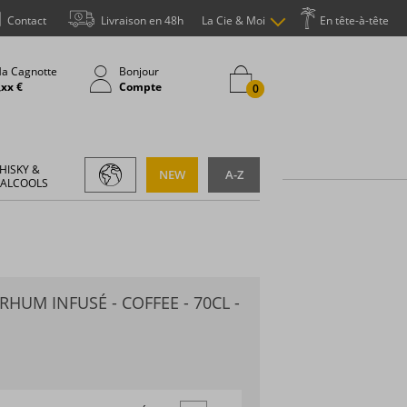
Contact
Livraison en 48h
La Cie & Moi
En tête-à-tête
a Cagnotte
Bonjour
,xx €
Compte
0
HISKY &
NEW
A-Z
 ALCOOLS
RHUM INFUSÉ - COFFEE - 70CL -