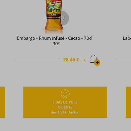
cl
Labourdonnais - Liqueur - Coffee
Vanilla - 50cl - 37,5°
32,12 €
TTC
+
FRAIS DE PORT
OFFERTS
dès 150 € d’achat