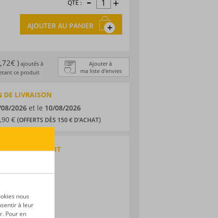
-
+
QTÉ :
AJOUTER AU PANIER
0,72€ )
ajoutés à
Ajouter à
ma liste d’envies
tant ce produit
 DE LIVRAISON
/08/2026
et le
10/08/2026
,90 € (
)
OFFERTS DÈS 150 € D’ACHAT
QUES DU PRODUIT
 traditionnel
zuela
ne
ookies nous
sentir à leur
r. Pour en