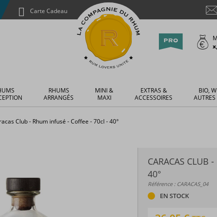
Carte Cadeau
M
x
HUMS
RHUMS
MINI &
EXTRAS &
BIO, W
CEPTION
ARRANGÉS
MAXI
ACCESSOIRES
AUTRES
acas Club - Rhum infusé - Coffee - 70cl - 40°
CARACAS CLUB - 
40°
Référence : CARACAS_04
EN STOCK