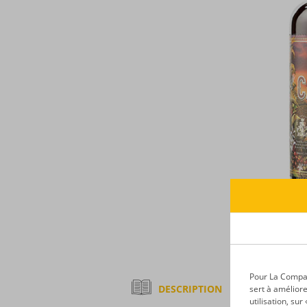
Pour La Compagn
DESCRIPTION
sert à améliore
utilisation, su