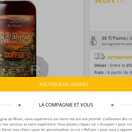
36,05 €
TTC
36 Ti'Points
( 
ma cagnotte en ache
ESTIMATION
Délais :
Entre le
07
Frais :
À partir de 9
POLITIQUE DE COOKIES
CARACTÉRISTI
Type d’alcool :
Rhum
LA COMPAGNIE ET VOUS
Provenance :
Vene
Distillation :
Colon
ie du Rhum, votre expérience sur notre site est une priorité. L’utilisation des c
Volume :
70CL
r nos services et votre expérience. Vous pouvez cliquer sur « Accepter » pour con
Degré :
40°
r « Gérer mes choix » pour les personnaliser ou sur « Refuser » pour vous y oppose