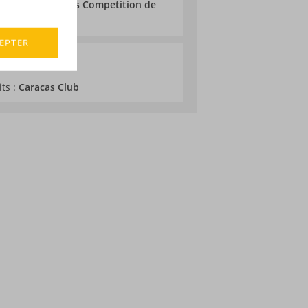
 au World Spirits Competition de
EPTER
its :
Caracas Club