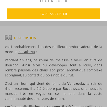
TOUT REFUSER
DÉCOUVERTE
TOUT ACCEPTER
Voir tous les produits :
Bocatheva
DESCRIPTION
Voici probablement l’un des meilleurs ambassadeurs de la
marque
Bocatheva
!
Pendant
15 ans
, ce rhum de mélasse a vieilli en fûts de
Bourbon. Ainsi a-t-il pu développer tout à loisir, dans
l’ombre paisible des chais, son profil aromatique complexe
et original, au contact du bois noble du fût.
C’est un rhum qui vient de loin : du
Venezuela
, terroir de
rhum reconnu. Il a été élaboré par Bocatheva, une nouvelle
marque très en vogue en ce moment dans la vaste
communauté des amateurs de rhum.
Après une
distillation en colonne
, il a été embouteillé
sans