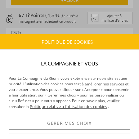
67 Ti'Points
( 1,34€ )
ajoutés à
Ajouter à
ma liste d’envies
ma cagnotte en achetant ce produit
ESTIMATION DE LIVRAISON
POLITIQUE DE COOKIES
Délais :
Entre le
07/08/2026
et le
10/08/2026
Frais :
À partir de 9,90 € (
)
OFFERTS DÈS 150 € D’ACHAT
LA COMPAGNIE ET VOUS
CARACTÉRISTIQUES DU PRODUIT
Pour La Compagnie du Rhum, votre expérience sur notre site est une
Type d’alcool :
Rhum traditionnel
priorité. L’utilisation des cookies nous sert à améliorer nos services et
Provenance :
Venezuela
votre expérience. Vous pouvez cliquer sur « Accepter » pour consentir
à leur utilisation, sur « Gérer mes choix » pour les personnaliser ou
Distillation :
Colonne
sur « Refuser » pour vous y opposer. Pour en savoir plus, veuillez
Environnement de vieillissement :
Tropical
Politique relative à l’utilisation des cookies
consulter la
.
Volume :
70CL
Degré :
45°
GÉRER MES CHOIX
Médailles :
Or 2025 au Spirits Business