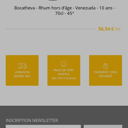
Bocatheva - Rhum hors d'âge - Venezuela - 10 ans -
70cl - 45°
56,54 €
TTC
FRAIS DE PORT
LIVRAISON
PAIEMENT 100%
OFFERTS
RAPIDE 48H
SÉCURISÉ
dès 150 € d’achat
INSCRIPTION NEWSLETTER