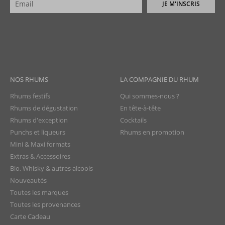
JE M'INSCRIS
NOS RHUMS
LA COMPAGNIE DU RHUM
Rhums festifs
Qui sommes-nous ?
Rhums de dégustation
En tête-à-tête
Rhums d'exception
Cocktails
Punchs et liqueurs
Rhums en promotion
Mini & Maxi formats
Extras & Accessoires
Bio, Whisky & autres alcools
Nouveautés
Toutes les marques
Toutes les provenances
Carte Cadeau