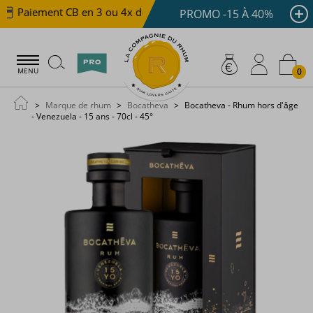
Paiement CB en 3 ou 4x dès 100 €
Livraison offerte d
PROMO -15 À 40%
0
MENU
Marque de rhum
Bocatheva
Bocatheva - Rhum hors d'âge
- Venezuela - 15 ans - 70cl - 45°