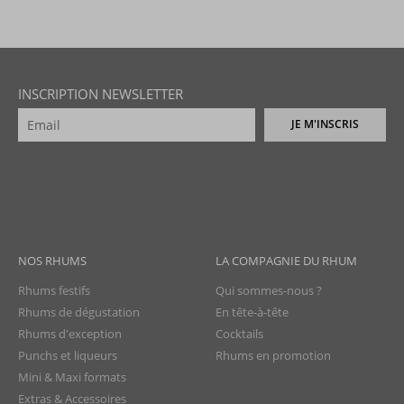
INSCRIPTION NEWSLETTER
JE M'INSCRIS
NOS RHUMS
LA COMPAGNIE DU RHUM
Rhums festifs
Qui sommes-nous ?
Rhums de dégustation
En tête-à-tête
Rhums d'exception
Cocktails
Punchs et liqueurs
Rhums en promotion
Mini & Maxi formats
Extras & Accessoires