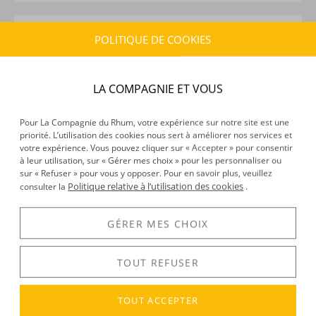
CARACTÉRISTIQUES DU PRODUIT
POLITIQUE DE COOKIES
Type d’alcool :
Rhum traditionnel
Provenance :
Venezuela
LA COMPAGNIE ET VOUS
Distillation :
Colonne
Environnement de vieillissement :
Tropical
Volume :
70CL
Pour La Compagnie du Rhum, votre expérience sur notre site est une
priorité. L’utilisation des cookies nous sert à améliorer nos services et
Degré :
40°
votre expérience. Vous pouvez cliquer sur « Accepter » pour consentir
Médailles :
Double Gold 2016 Madrid International
à leur utilisation, sur « Gérer mes choix » pour les personnaliser ou
Rum Conference
sur « Refuser » pour vous y opposer. Pour en savoir plus, veuillez
Politique relative à l’utilisation des cookies
consulter la
.
GÉRER MES CHOIX
DÉCOUVERTE
Voir tous les produits :
Ocumare
TOUT REFUSER
TOUT ACCEPTER
DESCRIPTION