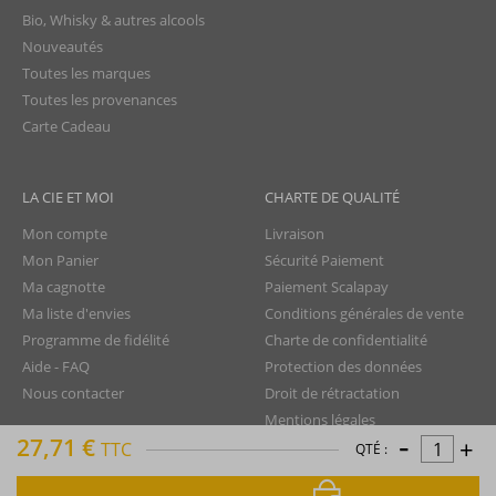
Bio, Whisky & autres alcools
Nouveautés
Toutes les marques
Toutes les provenances
Carte Cadeau
LA CIE ET MOI
CHARTE DE QUALITÉ
Mon compte
Livraison
Mon Panier
Sécurité Paiement
Ma cagnotte
Paiement Scalapay
Ma liste d'envies
Conditions générales de vente
Programme de fidélité
Charte de confidentialité
Aide - FAQ
Protection des données
Nous contacter
Droit de rétractation
Mentions légales
-
27,71 €
+
Plan du site
TTC
QTÉ :