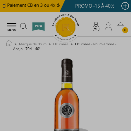
Paiement CB en 3 ou 4x dès 100 €
Livraison offerte d
PROMO -15 À 40%
0
MENU
Marque de rhum
Ocumare
Ocumare - Rhum ambré -
Anejo - 70cl - 40°