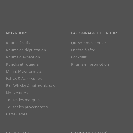
NOS RHUMS
LA COMPAGNIE DU RHUM
Rhums festifs
Qui sommes-nous ?
Rhums de dégustation
En tête-à-tête
Rhums d'exception
Cocktails
Punchs et liqueurs
Rhums en promotion
Mini & Maxi formats
Extras & Accessoires
Bio, Whisky & autres alcools
Nouveautés
Toutes les marques
Toutes les provenances
Carte Cadeau
LA CIE ET MOI
CHARTE DE QUALITÉ