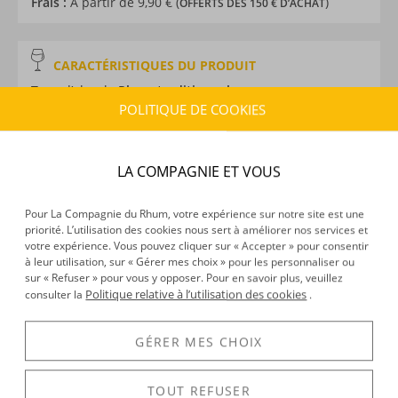
Frais :
À partir de 9,90 € (
)
OFFERTS DÈS 150 € D’ACHAT
CARACTÉRISTIQUES DU PRODUIT
Type d’alcool :
Rhum traditionnel
POLITIQUE DE COOKIES
Provenance :
Venezuela
Distillation :
Alambic
Environnement de vieillissement :
Tropical
LA COMPAGNIE ET VOUS
Volume :
70CL
Degré :
47°
Pour La Compagnie du Rhum, votre expérience sur notre site est une
priorité. L’utilisation des cookies nous sert à améliorer nos services et
votre expérience. Vous pouvez cliquer sur « Accepter » pour consentir
à leur utilisation, sur « Gérer mes choix » pour les personnaliser ou
DÉCOUVERTE
sur « Refuser » pour vous y opposer. Pour en savoir plus, veuillez
Voir tous les produits :
Diplomatico
Politique relative à l’utilisation des cookies
consulter la
.
GÉRER MES CHOIX
DESCRIPTION
TOUT REFUSER