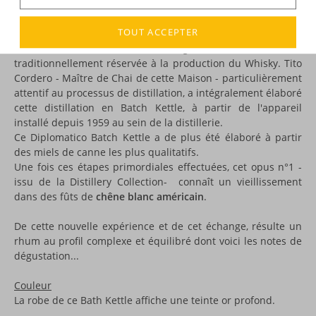
Diplomatico Distillery Collection n° 1
- Batch Kettle est une
nouveauté très attendue !
TOUT ACCEPTER
Derrière ce nom, une histoire : celle d'une méthode de
distillation semi-continue, originaire du Canada,
traditionnellement réservée à la production du Whisky. Tito
Cordero - Maître de Chai de cette Maison - particulièrement
attentif au processus de distillation, a intégralement élaboré
cette distillation en Batch Kettle, à partir de l'appareil
installé depuis 1959 au sein de la distillerie.
Ce Diplomatico Batch Kettle a de plus été élaboré à partir
des miels de canne les plus qualitatifs.
Une fois ces étapes primordiales effectuées, cet opus n°1 -
issu de la Distillery Collection- connaît un vieillissement
dans des fûts de
chêne blanc américain
.
De cette nouvelle expérience et de cet échange, résulte un
rhum au profil complexe et équilibré dont voici les notes de
dégustation...
Couleur
La robe de ce Bath Kettle affiche une teinte or profond.