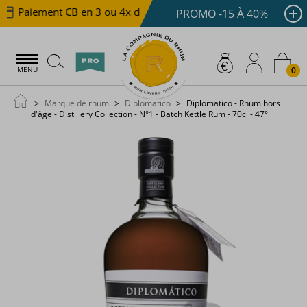
Paiement CB en 3 ou 4x dès 100 €
Livraison offerte d
PROMO -15 À 40%
0
MENU
Marque de rhum
Diplomatico
Diplomatico - Rhum hors
d'âge - Distillery Collection - N°1 - Batch Kettle Rum - 70cl - 47°