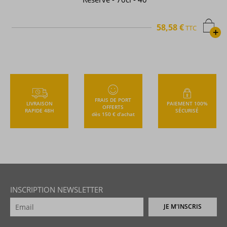
58,58 €
TTC
+
FRAIS DE PORT
LIVRAISON
PAIEMENT 100%
OFFERTS
RAPIDE 48H
SÉCURISÉ
dès 150 € d’achat
INSCRIPTION NEWSLETTER
JE M'INSCRIS