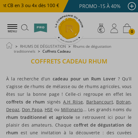
 en 3 ou 4x dès 100 €
Livraison offerte dès 150 €
PROMO -15 À 40%
0
MENU
RHUMS DE DÉGUSTATION
Rhums de dégustation
traditionnels
Coffrets Cadeau
COFFRETS CADEAU RHUM
À la recherche d’un
cadeau pour un Rum Lover
? Qu’il
s’agisse de rhums de mélasse ou de rhums agricoles, vous
êtes sur la bonne page ! Celle-ci regroupe en effet les
coffrets de rhum
signés
A.H Riise
,
Barbancourt
,
Botran
,
Depaz
,
Don Papa
,
HSE
ou
Millonario
... Les grands noms du
rhum traditionnel et agricole
se retrouvent ici pour le
plaisir des amateurs. Chaque
coffret de dégustation de
rhum
est une invitation à la découverte : des cuvées