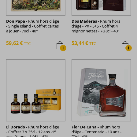
Don Papa -
Rhum hors d'âge
Dos Maderas -
Rhum hors
- Single Island - Coffret cartes
d'âge - PX - 5+5 - Coffret 4
à jouer - 70cl - 40°
mignonnettes - 78,8cl - 40°
59,62 €
53,44 €
TTC
TTC
+
+
El Dorado -
Rhum hors d'âge
Flor De Cana -
Rhum hors
- Coffret 3 x 35cl - 12 ans -15
d'âge - Centenario - 19 ans -
ans -21 ans - 1,05L - 42°
70cl - 40°