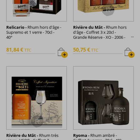
Relicario -
Rhum hors d'âge -
Rivière du Mât -
Rhum hors
Supremo et 1 verre - 70cl -
d'âge - Coffret 3 x 20cl -
40°
Grande Réserve - XO - 2006 -
60cl - 42°
81,84 €
50,75 €
TTC
TTC
+
+
Rivière du Mât -
Rhum très
Ryoma -
Rhum ambré -