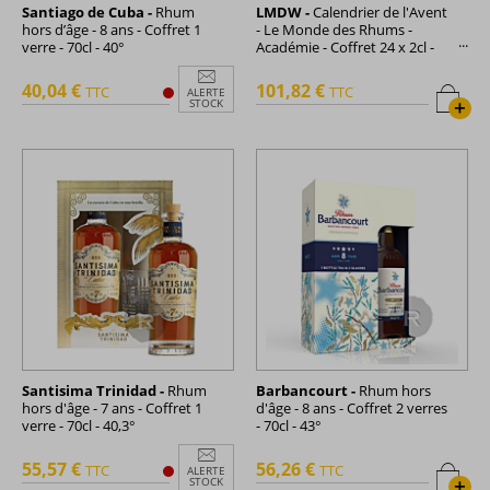
Santiago de Cuba -
Rhum
LMDW -
Calendrier de l'Avent
hors d’âge - 8 ans - Coffret 1
- Le Monde des Rhums -
verre - 70cl - 40°
Académie - Coffret 24 x 2cl -
48cl - 44,4°
40,04 €
101,82 €
TTC
TTC
ALERTE
+
STOCK
Santisima Trinidad -
Rhum
Barbancourt -
Rhum hors
hors d'âge - 7 ans - Coffret 1
d'âge - 8 ans - Coffret 2 verres
verre - 70cl - 40,3°
- 70cl - 43°
55,57 €
56,26 €
TTC
TTC
ALERTE
+
STOCK