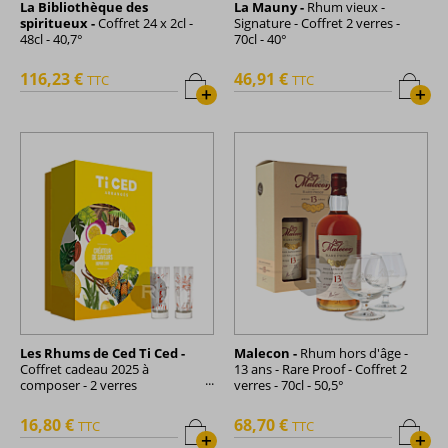
La Bibliothèque des
La Mauny -
Rhum vieux -
spiritueux -
Coffret 24 x 2cl -
Signature - Coffret 2 verres -
48cl - 40,7°
70cl - 40°
116,23 €
46,91 €
TTC
TTC
+
+
Les Rhums de Ced Ti Ced -
Malecon -
Rhum hors d'âge -
Coffret cadeau 2025 à
13 ans - Rare Proof - Coffret 2
composer - 2 verres
verres - 70cl - 50,5°
sérigraphiés - 70cl
16,80 €
68,70 €
TTC
TTC
+
+