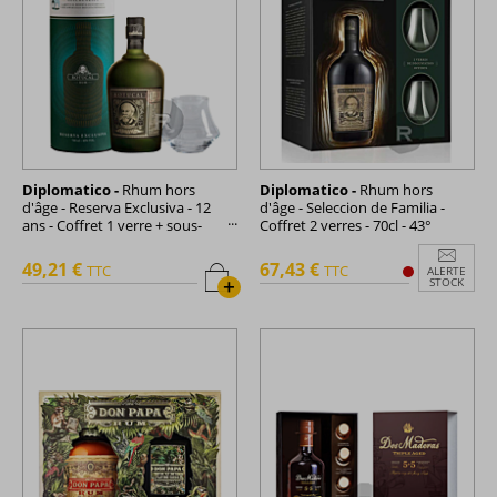
Diplomatico -
Rhum hors
Diplomatico -
Rhum hors
d'âge - Reserva Exclusiva - 12
d'âge - Seleccion de Familia -
ans - Coffret 1 verre + sous-
Coffret 2 verres - 70cl - 43°
verre - 70cl - 40°
49,21 €
67,43 €
TTC
TTC
ALERTE
+
STOCK