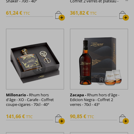
Shaker - 70cl - 40°
Coffret 2 verres et plateau -
70cl - 48,5°
61,24 €
361,82 €
TTC
TTC
+
+
Millonario -
Rhum hors
Zacapa -
Rhum hors d'âge -
d'âge - XO - Carafe - Coffret
Edicion Negra - Coffret 2
coupe-cigares - 70cl - 40°
verres - 70cl - 43°
141,66 €
90,85 €
TTC
TTC
+
+