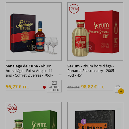
Santiago de Cuba -
Rhum
Serum -
Rhum hors d'âge -
hors d’âge - Extra Anejo - 11
Panama Seasons dry - 2005 -
ans - Coffret 2 verres - 70cl -
70cl - 45°
40°
56,27 €
98,82 €
TTC
TTC
ALERTE
123,53 €
+
STOCK