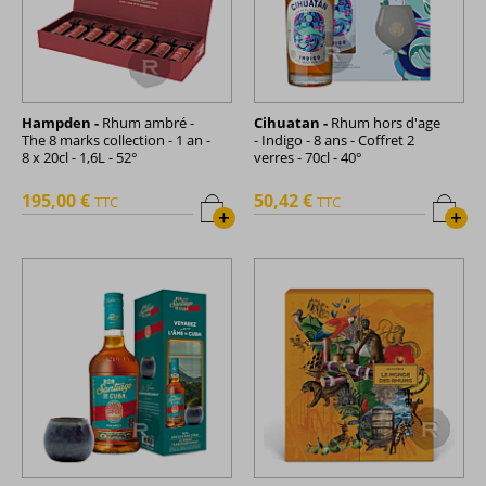
Hampden -
Rhum ambré -
Cihuatan -
Rhum hors d'age
The 8 marks collection - 1 an -
- Indigo - 8 ans - Coffret 2
8 x 20cl - 1,6L - 52°
verres - 70cl - 40°
195,00 €
50,42 €
TTC
TTC
+
+