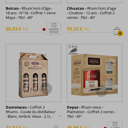
Botran -
Rhum hors d'âge -
Cihuatan -
Rhum hors d'age
18 ans - N°18 - Coffret 1 verre
- Cinabrio - 12 ans - Coffret 2
Maya - 70cl - 40°
verres - 70cl - 40°
68,03 €
59,33 €
TTC
TTC
ALERTE
+
STOCK
Damoiseau -
Coffret 3
Depaz -
Rhum vieux -
Rhums - Cuvée du distillateur
Plantation - Coffret 2 verres -
- Blanc, Ambré, Vieux - 2,1L -
70cl - 45°
45,66°
74,52 €
45,98 €
TTC
TTC
ALERTE