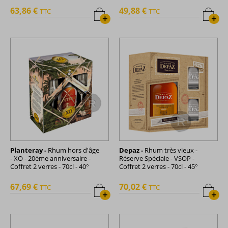
63,86 €
49,88 €
TTC
TTC
+
+
Planteray -
Rhum hors d'âge
Depaz -
Rhum très vieux -
- XO - 20ème anniversaire -
Réserve Spéciale - VSOP -
Coffret 2 verres - 70cl - 40°
Coffret 2 verres - 70cl - 45°
67,69 €
70,02 €
TTC
TTC
+
+