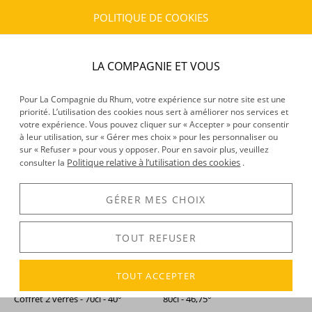
POLITIQUE DE COOKIES
Académies Collectors -
Yellow Snake -
Rhum vieux -
Habitation Velier - Chapitre 1
Jamaican premium amber
- 5 x 2cl - 10cl - 62,26°
rum - Coffret 2 verres - 70cl -
LA COMPAGNIE ET VOUS
40°
73,64 €
39,34 €
TTC
TTC
+
+
Pour La Compagnie du Rhum, votre expérience sur notre site est une
priorité. L’utilisation des cookies nous sert à améliorer nos services et
votre expérience. Vous pouvez cliquer sur « Accepter » pour consentir
à leur utilisation, sur « Gérer mes choix » pour les personnaliser ou
sur « Refuser » pour vous y opposer. Pour en savoir plus, veuillez
Politique relative à l’utilisation des cookies
consulter la
.
GÉRER MES CHOIX
TOUT REFUSER
TOUT ACCEPTER
Zacapa -
Rhum hors d'âge -
Saint James -
Coffret 4 x 20cl
Gran Reserva - Solera -
- Blanc, Paille, Ambré, Vieux -
Coffret 2 verres - 70cl - 40°
80cl - 46,75°