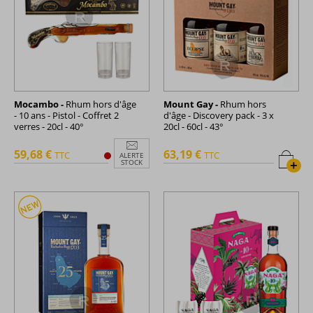
Mocambo -
Rhum hors d'âge
Mount Gay -
Rhum hors
- 10 ans - Pistol - Coffret 2
d'âge - Discovery pack - 3 x
verres - 20cl - 40°
20cl - 60cl - 43°
59,68 €
63,19 €
TTC
TTC
ALERTE
+
STOCK