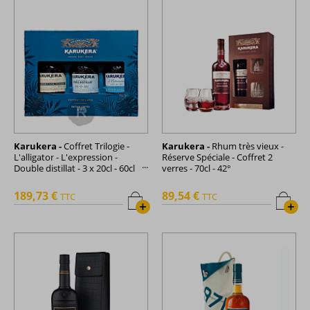
Karukera -
Coffret Trilogie -
Karukera -
Rhum très vieux -
L'alligator - L'expression -
Réserve Spéciale - Coffret 2
Double distillat - 3 x 20cl - 60cl
verres - 70cl - 42°
- 51,16°
189,73 €
89,54 €
TTC
TTC
+
+