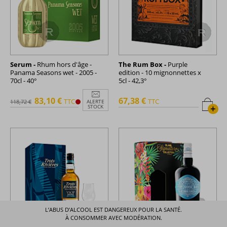
Serum -
Rhum hors d'âge -
The Rum Box -
Purple
Panama Seasons wet - 2005 -
edition - 10 mignonnettes x
70cl - 40°
5cl - 42,3°
83,10 €
67,38 €
TTC
TTC
118,72 €
ALERTE
+
STOCK
L’ABUS D’ALCOOL EST DANGEREUX POUR LA SANTÉ.
À CONSOMMER AVEC MODÉRATION.