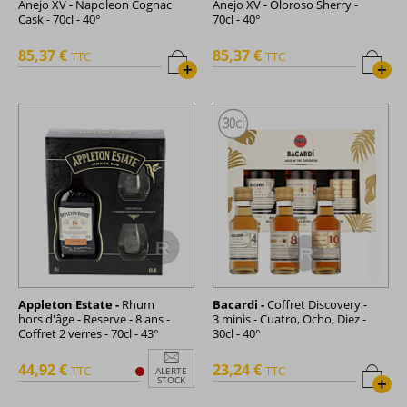
Anejo XV - Napoleon Cognac
Anejo XV - Oloroso Sherry -
Cask - 70cl - 40°
70cl - 40°
85,37 €
85,37 €
TTC
TTC
+
+
Appleton Estate -
Rhum
Bacardi -
Coffret Discovery -
hors d'âge - Reserve - 8 ans -
3 minis - Cuatro, Ocho, Diez -
Coffret 2 verres - 70cl - 43°
30cl - 40°
44,92 €
23,24 €
TTC
TTC
ALERTE
+
STOCK