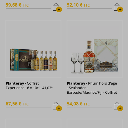
59,68 €
52,10 €
TTC
TTC
+
+
Planteray -
Coffret
Planteray -
Rhum hors d'âge
Experience - 6 x 10cl - 41,03°
- Sealander -
Barbade/Maurice/Fiji - Coffret
2 verres - 70cl - 40°
67,56 €
54,08 €
TTC
TTC
+
+