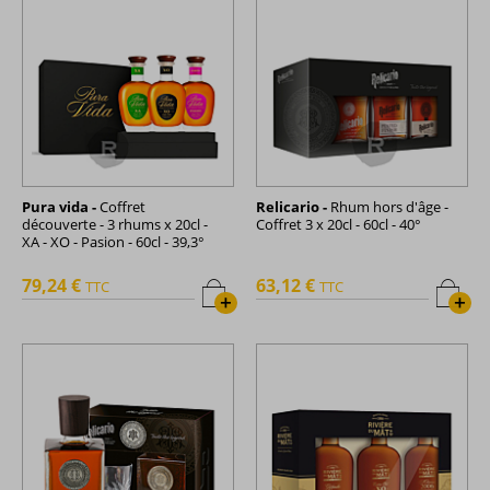
Pura vida -
Coffret
Relicario -
Rhum hors d'âge -
découverte - 3 rhums x 20cl -
Coffret 3 x 20cl - 60cl - 40°
XA - XO - Pasion - 60cl - 39,3°
79,24 €
63,12 €
TTC
TTC
+
+