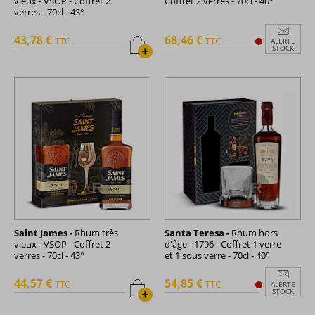
vieux - VSOP - Coffret 2
Coffret 2 verres - 70cl - 40°
verres - 70cl - 43°
43,78 €
68,46 €
TTC
TTC
ALERTE
+
STOCK
Saint James -
Rhum très
Santa Teresa -
Rhum hors
vieux - VSOP - Coffret 2
d'âge - 1796 - Coffret 1 verre
verres - 70cl - 43°
et 1 sous verre - 70cl - 40°
44,57 €
54,85 €
TTC
TTC
ALERTE
+
STOCK