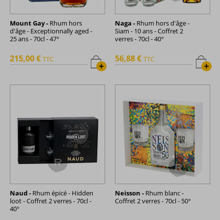
Mount Gay -
Rhum hors
Naga -
Rhum hors d'âge -
d'âge - Exceptionnally aged -
Siam - 10 ans - Coffret 2
25 ans - 70cl - 47°
verres - 70cl - 40°
215,00 €
56,88 €
TTC
TTC
+
+
Naud -
Rhum épicé - Hidden
Neisson -
Rhum blanc -
loot - Coffret 2 verres - 70cl -
Coffret 2 verres - 70cl - 50°
40°