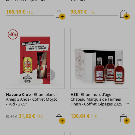
166,16 €
93,67 €
TTC
TTC
+
+
Havana Club -
Rhum blanc -
HSE -
Rhum hors d'âge -
Anejo 3 Anos - Coffret Mojito
Château Marquis de Termes
- 70cl - 37,5°
Finish - Coffret Cépages 2025
- 60cl - 48°
31,62 €
130,64 €
TTC
TTC
52,69 €
+
+