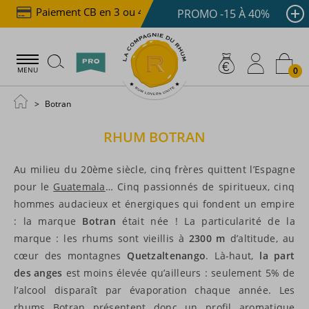
Paiement CB en 3 ou 4x dès 100 €
Livraison offer
PROMO -15 À 40%
0
MENU
Botran
RHUM
BOTRAN
Au milieu du 20ème siècle, cinq frères quittent l’Espagne
pour le
Guatemala
… Cinq passionnés de spiritueux, cinq
hommes audacieux et énergiques qui fondent un empire
: la marque
Botran
était née ! La particularité de la
marque : les rhums sont vieillis à
2300 m
d’altitude, au
cœur des montagnes
Quetzaltenango
. Là-haut,
la part
des anges
est moins élevée qu’ailleurs : seulement 5% de
l’alcool disparaît par évaporation chaque année. Les
rhums Botran présentent donc un profil aromatique