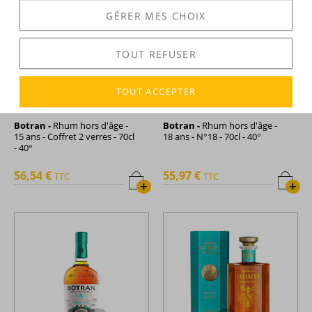
GÉRER MES CHOIX
TOUT REFUSER
TOUT ACCEPTER
Botran -
Rhum hors d'âge -
Botran -
Rhum hors d'âge -
15 ans - Coffret 2 verres - 70cl
18 ans - N°18 - 70cl - 40°
- 40°
56,54 €
55,97 €
TTC
TTC
+
+