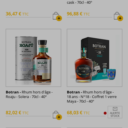
cask - 70cl - 40°
36,47 €
96,88 €
TTC
TTC
+
+
Botran -
Rhum hors d'âge -
Botran -
Rhum hors d'âge -
Roaju - Solera - 70cl - 40°
18 ans - N°18 - Coffret 1 verre
Maya - 70cl - 40°
82,02 €
68,03 €
TTC
TTC
ALERTE
+
STOCK