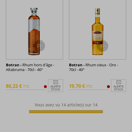
Botran -
Rhum hors d'âge -
Botran -
Rhum vieux - Oro -
Altabruma - 70cl - 40°
70cl - 40°
80,22 €
19,70 €
TTC
TTC
ALERTE
ALERTE
STOCK
STOCK
Vous avez vu
14
article(s) sur 14