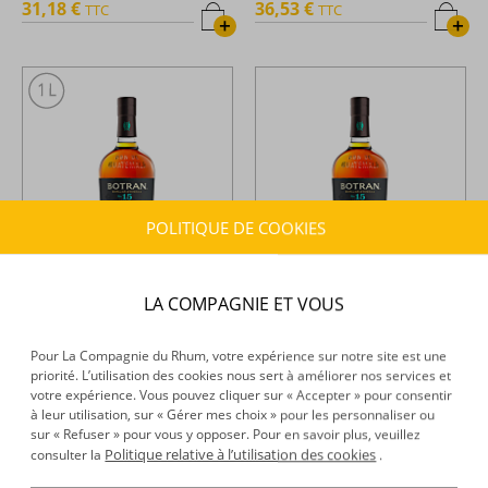
31,18 €
36,53 €
TTC
TTC
+
+
POLITIQUE DE COOKIES
LA COMPAGNIE ET VOUS
Botran -
Rhum hors d'âge -
Botran -
Rhum hors d'âge -
15 ans - 1L - 40°
15 ans - 70cl - 40°
Pour La Compagnie du Rhum, votre expérience sur notre site est une
priorité. L’utilisation des cookies nous sert à améliorer nos services et
52,55 €
38,90 €
TTC
TTC
votre expérience. Vous pouvez cliquer sur « Accepter » pour consentir
+
+
à leur utilisation, sur « Gérer mes choix » pour les personnaliser ou
sur « Refuser » pour vous y opposer. Pour en savoir plus, veuillez
Politique relative à l’utilisation des cookies
consulter la
.