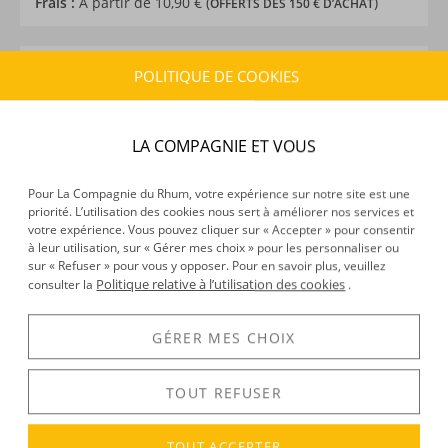
Frais :
À partir de 10,90 € (
)
OFFERTS DÈS 150 € D’ACHAT
CARACTÉRISTIQUES DU PRODUIT
POLITIQUE DE COOKIES
Type d’alcool :
Rhum agricole
Provenance :
Haïti
LA COMPAGNIE ET VOUS
Distillation :
Colonne
Environnement de vieillissement :
Tropical
Pour La Compagnie du Rhum, votre expérience sur notre site est une
Volume :
70CL
priorité. L’utilisation des cookies nous sert à améliorer nos services et
Degré :
43°
votre expérience. Vous pouvez cliquer sur « Accepter » pour consentir
à leur utilisation, sur « Gérer mes choix » pour les personnaliser ou
sur « Refuser » pour vous y opposer. Pour en savoir plus, veuillez
Politique relative à l’utilisation des cookies
consulter la
.
DÉCOUVERTE
Voir tous les produits :
Barbancourt
GÉRER MES CHOIX
TOUT REFUSER
DESCRIPTION
TOUT ACCEPTER