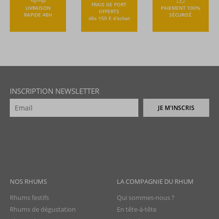
FRAIS DE PORT
LIVRAISON
PAIEMENT 100%
OFFERTS
RAPIDE 48H
SÉCURISÉ
dès 150 € d’achat
INSCRIPTION NEWSLETTER
JE M'INSCRIS
NOS RHUMS
LA COMPAGNIE DU RHUM
Rhums festifs
Qui sommes-nous ?
Rhums de dégustation
En tête-à-tête