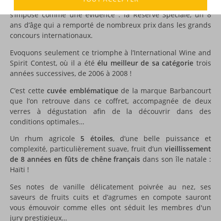
Parmi les rhums de la
Maison Barbancourt
, il en est un qui
s’impose comme une évidence : la Réserve Spéciale, un 8
ans d’âge qui a remporté de nombreux prix dans les grands
concours internationaux.
Evoquons seulement ce triomphe à l’International Wine and
Spirit Contest, où il a été
élu meilleur de sa catégorie
trois
années successives, de 2006 à 2008 !
C’est cette
cuvée emblématique
de la marque Barbancourt
que l’on retrouve dans ce coffret, accompagnée de deux
verres à dégustation afin de la découvrir dans des
conditions optimales…
Un rhum agricole
5 étoiles
, d’une belle puissance et
complexité, particulièrement suave, fruit d’un
vieillissement
de 8 années en fûts de chêne français
dans son île natale :
Haïti !
Ses notes de vanille délicatement poivrée au nez, ses
saveurs de fruits cuits et d’agrumes en compote sauront
vous émouvoir comme elles ont séduit les membres d'un
jury prestigieux…