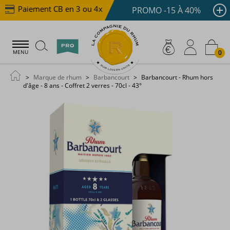
Paiement CB en 3 ou 4x dès 100 €
Livraison offerte 
PROMO -15 À 40%
0
MENU
Marque de rhum
Barbancourt
Barbancourt - Rhum hors
d'âge - 8 ans - Coffret 2 verres - 70cl - 43°