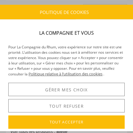
29 Ti'Points
( 0,58€ )
ajoutés à
Ajouter à
POLITIQUE DE COOKIES
ma liste d’envies
ma cagnotte en achetant ce produit
ESTIMATION DE LIVRAISON
LA COMPAGNIE ET VOUS
Délais :
Entre le
10/08/2026
et le
11/08/2026
Frais :
À partir de 9,90 € (
)
OFFERTS DÈS 150 € D’ACHAT
Pour La Compagnie du Rhum, votre expérience sur notre site est une
priorité. L’utilisation des cookies nous sert à améliorer nos services et
votre expérience. Vous pouvez cliquer sur « Accepter » pour consentir
CARACTÉRISTIQUES DU PRODUIT
à leur utilisation, sur « Gérer mes choix » pour les personnaliser ou
sur « Refuser » pour vous y opposer. Pour en savoir plus, veuillez
Type d’alcool :
Rhum agricole
Politique relative à l’utilisation des cookies
consulter la
.
Provenance :
Marie-Galante
Distillation :
Colonne
GÉRER MES CHOIX
Volume :
50CL
Degré :
40°
TOUT REFUSER
TOUT ACCEPTER
DÉCOUVERTE
Voir tous les produits :
Bielle