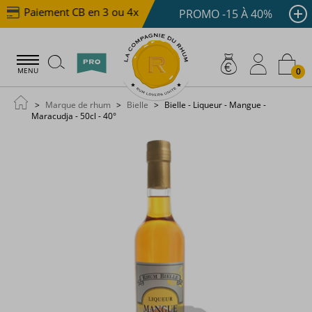
Paiement CB en 3 ou 4x dès 100 €
Livraison offerte 
PROMO -15 À 40%
0
MENU
Marque de rhum
Bielle
Bielle - Liqueur - Mangue -
Maracudja - 50cl - 40°