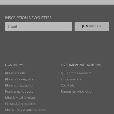
INSCRIPTION NEWSLETTER
JE M'INSCRIS
NOS RHUMS
LA COMPAGNIE DU RHUM
Rhums festifs
Qui sommes-nous ?
Rhums de dégustation
En tête-à-tête
Rhums d'exception
Cocktails
Punchs et liqueurs
Rhums en promotion
Mini & Maxi formats
Extras & Accessoires
Bio, Whisky & autres alcools