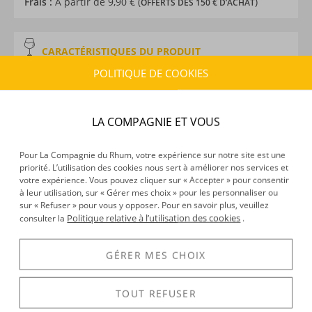
Frais :
À partir de 9,90 € (
)
OFFERTS DÈS 150 € D’ACHAT
CARACTÉRISTIQUES DU PRODUIT
Type d’alcool :
Rhum agricole
POLITIQUE DE COOKIES
Provenance :
Marie-Galante
Distillation :
Colonne
LA COMPAGNIE ET VOUS
Environnement de vieillissement :
Tropical
Millésime :
2013
Volume :
70CL
Pour La Compagnie du Rhum, votre expérience sur notre site est une
priorité. L’utilisation des cookies nous sert à améliorer nos services et
Degré :
45°
votre expérience. Vous pouvez cliquer sur « Accepter » pour consentir
Médailles :
Argent 2025 Concours Général Agricole de
à leur utilisation, sur « Gérer mes choix » pour les personnaliser ou
Paris
sur « Refuser » pour vous y opposer. Pour en savoir plus, veuillez
Politique relative à l’utilisation des cookies
consulter la
.
GÉRER MES CHOIX
DÉCOUVERTE
Voir tous les produits :
Bielle
TOUT REFUSER