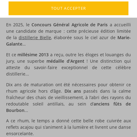
TOUT ACCEPTER
DESCRIPTION
En 2025, le
Concours Général Agricole de Paris
a accueilli
une candidate de marque : cette précieuse édition limitée
de la
distillerie Bielle
, élaborée sous le ciel azur de
Marie-
Galante
…
Et ce
millésime 2013
a reçu, outre les éloges et louanges du
jury, une superbe
médaille d’Argent
! Une distinction qui
atteste du savoir-faire exceptionnel de cette célèbre
distillerie...
Dix ans de maturation ont été nécessaires pour obtenir ce
rhum agricole hors d’âge.
Dix ans
passés dans la calme
fraîcheur des chais de vieillissement, à l’abri des rayons du
redoutable soleil antillais, au sein d’
anciens fûts de
Bourbon
...
A ce rhum, le temps a donné cette belle robe cuivrée aux
reflets acajou qui s’animent à la lumière et livrent une danse
ensorcelante.