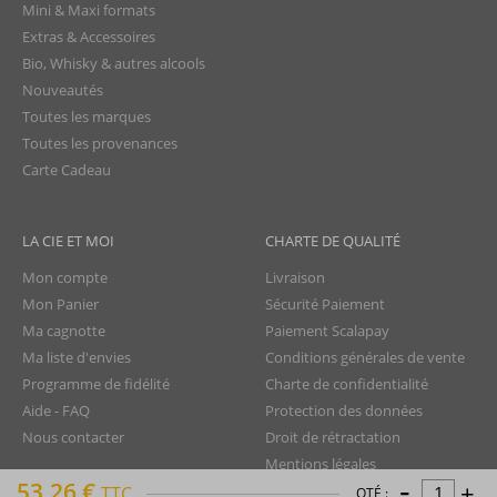
Mini & Maxi formats
Extras & Accessoires
Bio, Whisky & autres alcools
Nouveautés
Toutes les marques
Toutes les provenances
Carte Cadeau
LA CIE ET MOI
CHARTE DE QUALITÉ
Mon compte
Livraison
Mon Panier
Sécurité Paiement
Ma cagnotte
Paiement Scalapay
Ma liste d'envies
Conditions générales de vente
Programme de fidélité
Charte de confidentialité
Aide - FAQ
Protection des données
Nous contacter
Droit de rétractation
Mentions légales
-
53,26 €
+
Plan du site
TTC
QTÉ :