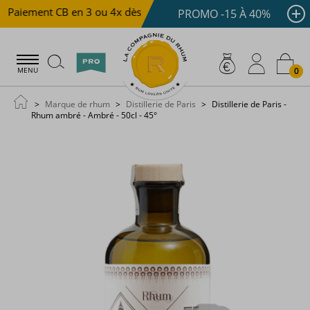
Paiement CB en 3 ou 4x dès 100 €
Livraison offerte dès
PROMO -15 À 40%
0
MENU
Marque de rhum
Distillerie de Paris
Distillerie de Paris -
Rhum ambré - Ambré - 50cl - 45°