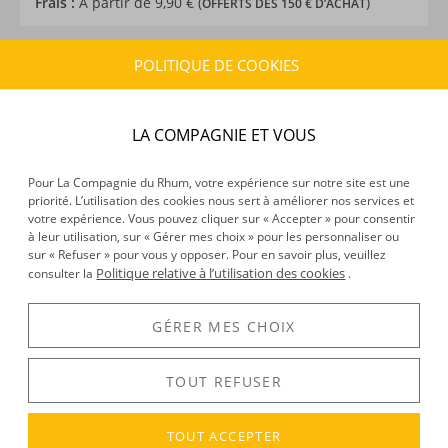
Frais :
À partir de 9,90 € (
)
OFFERTS DÈS 150 € D’ACHAT
POLITIQUE DE COOKIES
CARACTÉRISTIQUES DU PRODUIT
Type d’alcool :
Rhum traditionnel
Provenance :
France
LA COMPAGNIE ET VOUS
Distillation :
Alambic
Environnement de vieillissement :
Continental
Pour La Compagnie du Rhum, votre expérience sur notre site est une
Volume :
50CL
priorité. L’utilisation des cookies nous sert à améliorer nos services et
votre expérience. Vous pouvez cliquer sur « Accepter » pour consentir
Degré :
45°
à leur utilisation, sur « Gérer mes choix » pour les personnaliser ou
sur « Refuser » pour vous y opposer. Pour en savoir plus, veuillez
Politique relative à l’utilisation des cookies
consulter la
.
DÉCOUVERTE
GÉRER MES CHOIX
Voir tous les produits :
Distillerie de Paris
TOUT REFUSER
DESCRIPTION
TOUT ACCEPTER