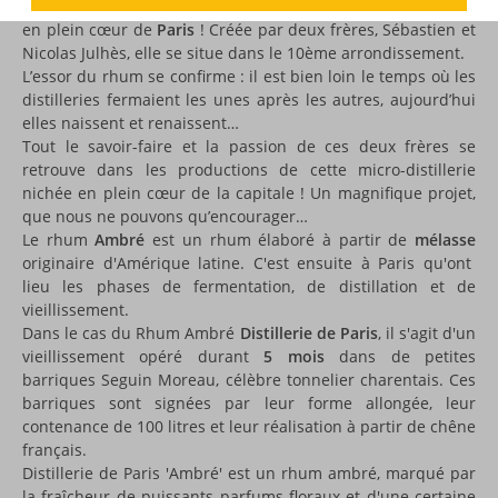
Le saviez-vous ? Une distillerie de rhum a ouvert ses portes
en plein cœur de
Paris
! Créée par deux frères, Sébastien et
Nicolas Julhès, elle se situe dans le 10ème arrondissement.
L’essor du rhum se confirme : il est bien loin le temps où les
distilleries fermaient les unes après les autres, aujourd’hui
elles naissent et renaissent…
Tout le savoir-faire et la passion de ces deux frères se
retrouve dans les productions de cette micro-distillerie
nichée en plein cœur de la capitale ! Un magnifique projet,
que nous ne pouvons qu’encourager…
Le rhum
Ambré
est un rhum élaboré à partir de
mélasse
originaire d'Amérique latine. C'est ensuite à Paris qu'ont
lieu les phases de fermentation, de distillation et de
vieillissement.
Dans le cas du Rhum Ambré
Distillerie de Paris
, il s'agit d'un
vieillissement opéré durant
5 mois
dans de petites
barriques Seguin Moreau, célèbre tonnelier charentais. Ces
barriques sont signées par leur forme allongée, leur
contenance de 100 litres et leur réalisation à partir de chêne
français.
Distillerie de Paris 'Ambré' est un rhum ambré, marqué par
la fraîcheur de puissants parfums floraux et d'une certaine