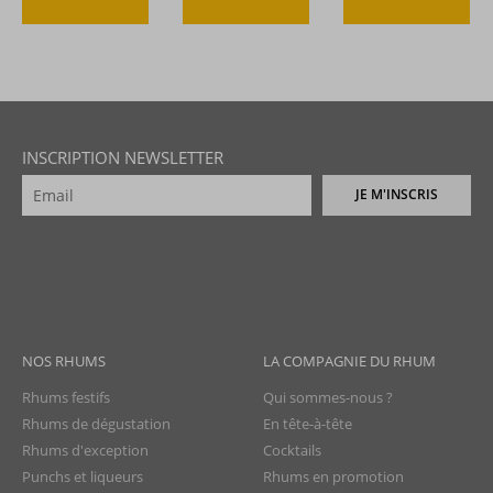
INSCRIPTION NEWSLETTER
JE M'INSCRIS
NOS RHUMS
LA COMPAGNIE DU RHUM
Rhums festifs
Qui sommes-nous ?
Rhums de dégustation
En tête-à-tête
Rhums d'exception
Cocktails
Punchs et liqueurs
Rhums en promotion