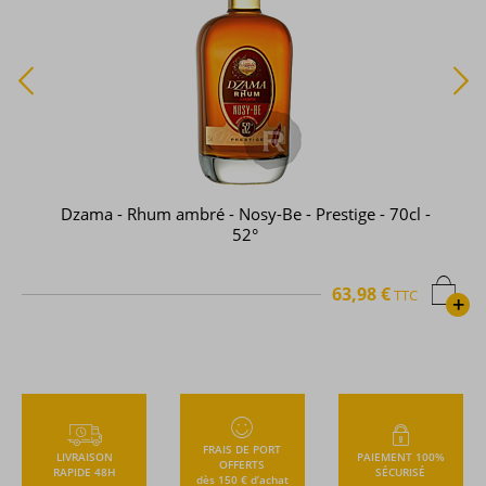
Dzama - Rhum ambré - Nosy-Be - Prestige - 70cl -
52°
63,98 €
TTC
+
FRAIS DE PORT
LIVRAISON
PAIEMENT 100%
OFFERTS
RAPIDE 48H
SÉCURISÉ
dès 150 € d’achat