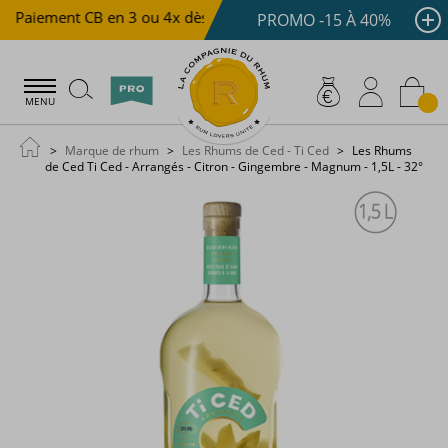
Paiement CB en 3 ou 4x dès 100 €
Livraison offerte dè
PROMO -15 À 40%
MENU
Marque de rhum
Les Rhums de Ced - Ti Ced
Les Rhums
de Ced Ti Ced - Arrangés - Citron - Gingembre - Magnum - 1,5L - 32°