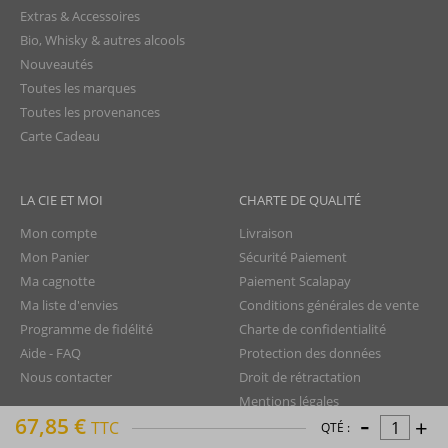
Extras & Accessoires
Bio, Whisky & autres alcools
Nouveautés
Toutes les marques
Toutes les provenances
Carte Cadeau
LA CIE ET MOI
CHARTE DE QUALITÉ
Mon compte
Livraison
Mon Panier
Sécurité Paiement
Ma cagnotte
Paiement Scalapay
Ma liste d'envies
Conditions générales de vente
Programme de fidélité
Charte de confidentialité
Aide - FAQ
Protection des données
Nous contacter
Droit de rétractation
Mentions légales
-
67,85 €
+
Plan du site
TTC
QTÉ :