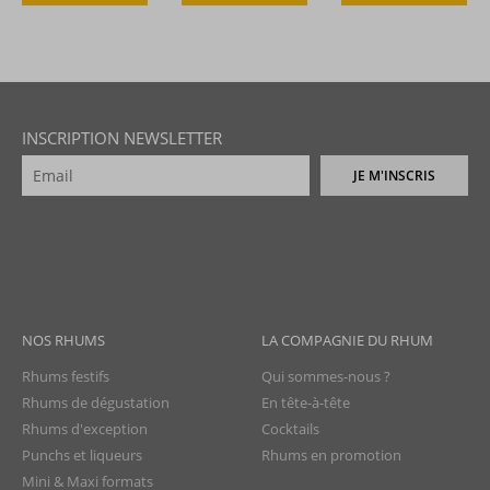
INSCRIPTION NEWSLETTER
JE M'INSCRIS
NOS RHUMS
LA COMPAGNIE DU RHUM
Rhums festifs
Qui sommes-nous ?
Rhums de dégustation
En tête-à-tête
Rhums d'exception
Cocktails
Punchs et liqueurs
Rhums en promotion
Mini & Maxi formats