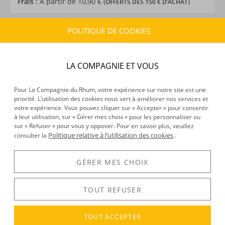
Frais :
À partir de 10,90 € (
)
OFFERTS DÈS 150 € D’ACHAT
POLITIQUE DE COOKIES
CARACTÉRISTIQUES DU PRODUIT
Type d’alcool :
Rhum agricole
Provenance :
France
LA COMPAGNIE ET VOUS
Volume :
150CL
Degré :
32°
Pour La Compagnie du Rhum, votre expérience sur notre site est une
Médailles :
Bronze 2025 au Rhum Fest Paris, catégorie
priorité. L’utilisation des cookies nous sert à améliorer nos services et
votre expérience. Vous pouvez cliquer sur « Accepter » pour consentir
arrangé
à leur utilisation, sur « Gérer mes choix » pour les personnaliser ou
Edition :
Magnum
sur « Refuser » pour vous y opposer. Pour en savoir plus, veuillez
Politique relative à l’utilisation des cookies
consulter la
.
DÉCOUVERTE
GÉRER MES CHOIX
Voir tous les produits :
Les Rhums de Ced - Ti Ced
TOUT REFUSER
TOUT ACCEPTER
DESCRIPTION