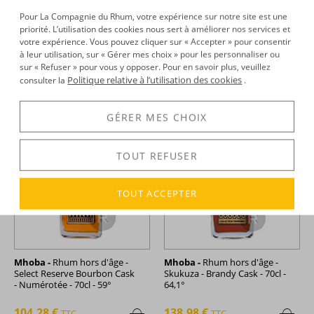
Pour La Compagnie du Rhum, votre expérience sur notre site est une
Mhoba -
Rhum hors d'âge -
Mhoba -
Rhum hors d'âge -
priorité. L’utilisation des cookies nous sert à améliorer nos services et
Imbasha - Bourbon Cask -
Kigelia - Bourbon Cask - 70cl -
70cl - 61,5°
60,9°
votre expérience. Vous pouvez cliquer sur « Accepter » pour consentir
à leur utilisation, sur « Gérer mes choix » pour les personnaliser ou
sur « Refuser » pour vous y opposer. Pour en savoir plus, veuillez
139,79 €
139,66 €
TTC
TTC
+
+
Politique relative à l’utilisation des cookies
consulter la
.
GÉRER MES CHOIX
TOUT REFUSER
TOUT ACCEPTER
Mhoba -
Rhum hors d'âge -
Mhoba -
Rhum hors d'âge -
Select Reserve Bourbon Cask
Skukuza - Brandy Cask - 70cl -
- Numérotée - 70cl - 59°
64,1°
104,28 €
138,98 €
TTC
TTC