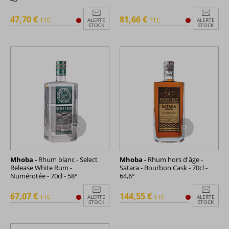
47,70 €
81,66 €
TTC
TTC
ALERTE
ALERTE
STOCK
STOCK
Mhoba -
Rhum blanc - Select
Mhoba -
Rhum hors d'âge -
Release White Rum -
Satara - Bourbon Cask - 70cl -
Numérotée - 70cl - 58°
64,6°
67,07 €
144,55 €
TTC
TTC
ALERTE
ALERTE
STOCK
STOCK