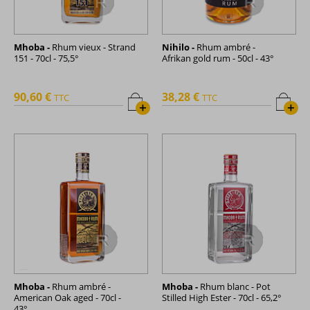
Mhoba -
Rhum vieux - Strand
Nihilo -
Rhum ambré -
151 - 70cl - 75,5°
Afrikan gold rum - 50cl - 43°
90,60 €
38,28 €
TTC
TTC
+
+
Mhoba -
Rhum ambré -
Mhoba -
Rhum blanc - Pot
American Oak aged - 70cl -
Stilled High Ester - 70cl - 65,2°
43°