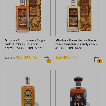
Mhoba -
Rhum vieux - Single
Mhoba -
Rhum vieux - Single
cask - Umbila - Bourbon
cask - Umganu - Brandy cask -
barrel - 251 ex. - 70cl - 59,7°
419 ex. - 70cl - 64,9°
103,00 €
128,40 €
TTC
TTC
128,75 €
+
+