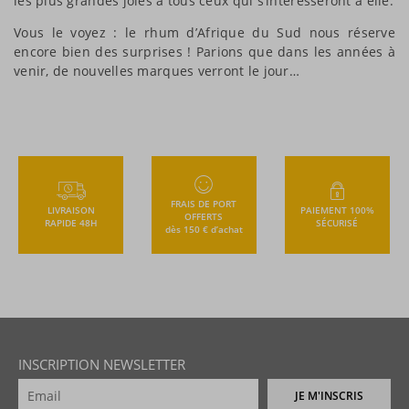
les plus grandes joies à tous ceux qui s’intéresseront à elle.
Vous le voyez : le rhum d’Afrique du Sud nous réserve
encore bien des surprises ! Parions que dans les années à
venir, de nouvelles marques verront le jour…
FRAIS DE PORT
LIVRAISON
PAIEMENT 100%
OFFERTS
RAPIDE 48H
SÉCURISÉ
dès 150 € d’achat
INSCRIPTION NEWSLETTER
JE M'INSCRIS