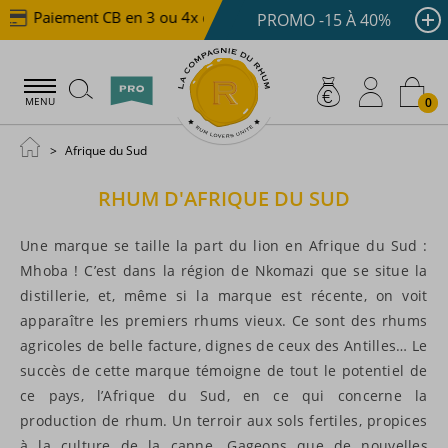
Paiement CB en 3 ou 4x dès 100 €
Livraison offerte d
PROMO -15 À 40%
0
MENU
Afrique du Sud
RHUM D'AFRIQUE DU SUD
Une marque se taille la part du lion en Afrique du Sud :
Mhoba ! C’est dans la région de Nkomazi que se situe la
distillerie, et, même si la marque est récente, on voit
apparaître les premiers rhums vieux. Ce sont des rhums
agricoles de belle facture, dignes de ceux des Antilles… Le
succès de cette marque témoigne de tout le potentiel de
ce pays, l’Afrique du Sud, en ce qui concerne la
production de rhum. Un terroir aux sols fertiles, propices
à la culture de la canne. Gageons que de nouvelles