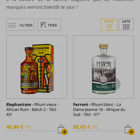
marques verront bientôt le jour !
GRILLE
LISTE
FILTRER
TRIER
Elephantom -
Rhum vieux -
Ferroni -
Rhum blanc - La
African Rum - Batch 2 - 70cl -
Dame Jeanne 16 - Afrique du
43°
Sud - 70cl - 57°
46,86 €
80,65 €
TTC
TTC
+
+