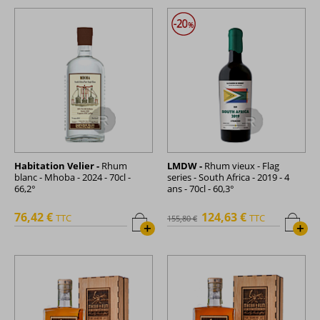
Habitation Velier -
Rhum
LMDW -
Rhum vieux - Flag
blanc - Mhoba - 2024 - 70cl -
series - South Africa - 2019 - 4
66,2°
ans - 70cl - 60,3°
76,42 €
124,63 €
TTC
TTC
155,80 €
+
+