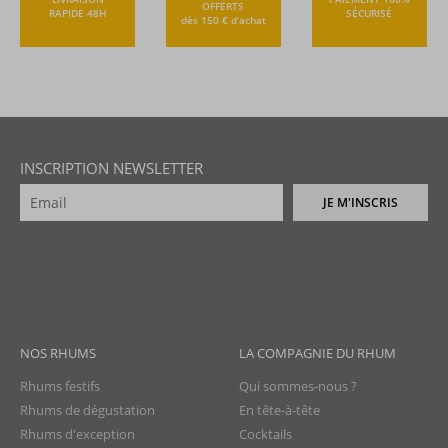
OFFERTS
RAPIDE 48H
SÉCURISÉ
dès 150 € d’achat
INSCRIPTION NEWSLETTER
JE M'INSCRIS
NOS RHUMS
LA COMPAGNIE DU RHUM
Rhums festifs
Qui sommes-nous ?
Rhums de dégustation
En tête-à-tête
Rhums d'exception
Cocktails