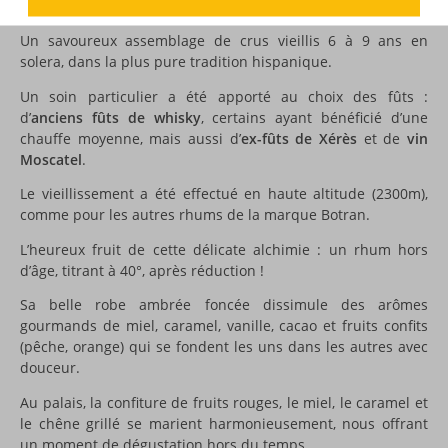
avec cette nouvelle cuvée de Botran :
Ki’
!
Un savoureux assemblage de crus vieillis 6 à 9 ans en
solera, dans la plus pure tradition hispanique.
Un soin particulier a été apporté au choix des fûts :
d’
anciens fûts de whisky
, certains ayant bénéficié d’une
chauffe moyenne, mais aussi d’
ex-fûts de Xérès
et de
vin
Moscatel
.
Le vieillissement a été effectué en haute altitude (2300m),
comme pour les autres rhums de la marque Botran.
L’heureux fruit de cette délicate alchimie : un rhum hors
d’âge, titrant à 40°, après réduction !
Sa belle robe ambrée foncée dissimule des arômes
gourmands de miel, caramel, vanille, cacao et fruits confits
(pêche, orange) qui se fondent les uns dans les autres avec
douceur.
Au palais, la confiture de fruits rouges, le miel, le caramel et
le chêne grillé se marient harmonieusement, nous offrant
un moment de dégustation hors du temps…