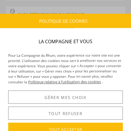
CARACTÉRISTIQUES DU PRODUIT
POLITIQUE DE COOKIES
Type d’alcool :
Rhum de sirop
Provenance :
Guatemala
Distillation :
Colonne
LA COMPAGNIE ET VOUS
Environnement de vieillissement :
Tropical
Volume :
70CL
Pour La Compagnie du Rhum, votre expérience sur notre site est une
Degré :
40°
priorité. L’utilisation des cookies nous sert à améliorer nos services et
votre expérience. Vous pouvez cliquer sur « Accepter » pour consentir
à leur utilisation, sur « Gérer mes choix » pour les personnaliser ou
sur « Refuser » pour vous y opposer. Pour en savoir plus, veuillez
DÉCOUVERTE
Politique relative à l’utilisation des cookies
consulter la
.
Voir tous les produits :
Botran
GÉRER MES CHOIX
TOUT REFUSER
DESCRIPTION
Embarquez pour un voyage à destination du
Guatemala
TOUT ACCEPTER