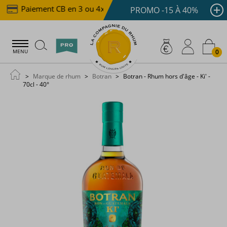
Paiement CB en 3 ou 4x dès 100 €
Livraison offerte
PROMO -15 À 40%
0
MENU
Marque de rhum
Botran
Botran - Rhum hors d'âge - Ki' -
70cl - 40°