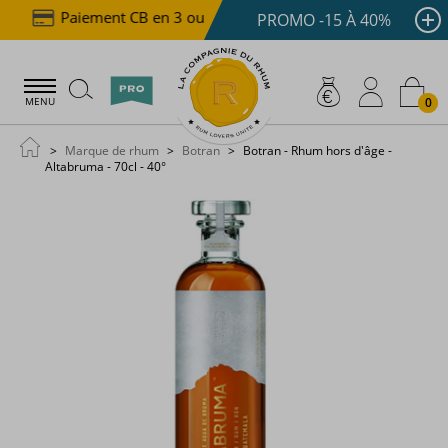
Paiement CB en 3 ou 4x dès 100 €
Livraison offe
PROMO -15 À 40%
0
MENU
Marque de rhum
Botran
Botran - Rhum hors d'âge -
Altabruma - 70cl - 40°