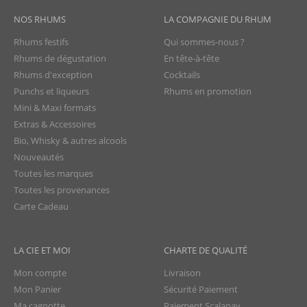
NOS RHUMS
LA COMPAGNIE DU RHUM
Rhums festifs
Qui sommes-nous ?
Rhums de dégustation
En tête-à-tête
Rhums d'exception
Cocktails
Punchs et liqueurs
Rhums en promotion
Mini & Maxi formats
Extras & Accessoires
Bio, Whisky & autres alcools
Nouveautés
Toutes les marques
Toutes les provenances
Carte Cadeau
LA CIE ET MOI
CHARTE DE QUALITÉ
Mon compte
Livraison
Mon Panier
Sécurité Paiement
Ma cagnotte
Paiement Scalapay