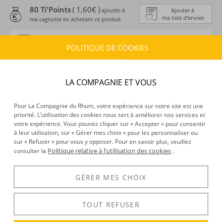
80 Ti'Points
( 1,60€ )
ajoutés à
Ajouter à
ma liste d’envies
ma cagnotte en achetant ce produit
ESTIMATION DE LIVRAISON
POLITIQUE DE COOKIES
Délais :
Entre le
07/08/2026
et le
10/08/2026
Frais :
À partir de 9,90 € (
)
OFFERTS DÈS 150 € D’ACHAT
LA COMPAGNIE ET VOUS
CARACTÉRISTIQUES DU PRODUIT
Pour La Compagnie du Rhum, votre expérience sur notre site est une
priorité. L’utilisation des cookies nous sert à améliorer nos services et
Type d’alcool :
Rhum de sirop
votre expérience. Vous pouvez cliquer sur « Accepter » pour consentir
Provenance :
Guatemala
à leur utilisation, sur « Gérer mes choix » pour les personnaliser ou
Distillation :
Colonne
sur « Refuser » pour vous y opposer. Pour en savoir plus, veuillez
Politique relative à l’utilisation des cookies
consulter la
.
Environnement de vieillissement :
Tropical
Volume :
70CL
Degré :
40°
GÉRER MES CHOIX
TOUT REFUSER
DÉCOUVERTE