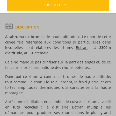
Voir tous les produits :
Botran
TOUT ACCEPTER
DESCRIPTION
Altabruma
: « brumes de haute altitude ». Le nom de cette
cuvée fait référence aux conditions si particulières dans
lesquelles sont élaborés les rhums
Botran
: à
2300m
d’altitude
, au Guatemala !
Cela ne manque pas d’influer sur la part des anges et, de ce
fait, sur le profil aromatique des rhums obtenus…
Donc oui ce rhum a connu les brumes de haute altitude,
tout comme il a connu le soleil ardent, le froid glacial et ces
fortes amplitudes thermiques qui caractérisent la haute
montagne…
Après une distillation en alambic de cuivre, ce rhum a vieilli
en
fûts recyclés
: la distillerie Botran multiplie les
démarches pour produire ses rhums dans le plus grand