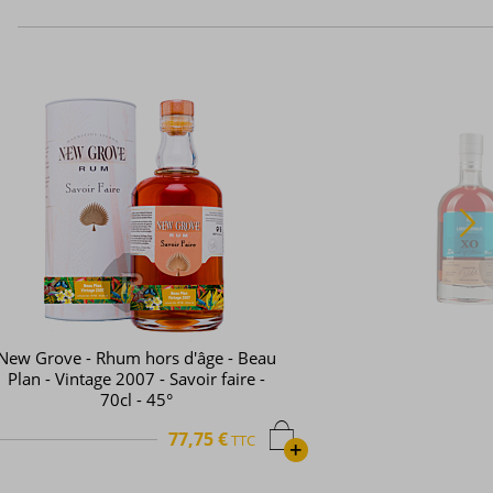
Labourdonnais - Rhum hors d'âge -
Prestige Range - XO - 70cl - 42°
65,65 €
TTC
+