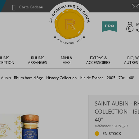
Carte Cadeau
M
x
HUMS
RHUMS
MINI &
EXTRAS &
BIO, W
CEPTION
ARRANGÉS
MAXI
ACCESSOIRES
AUTRES
 Aubin - Rhum hors d'âge - History Collection - Isle de France - 2005 - 70cl - 40°
SAINT AUBIN - 
COLLECTION - ISL
40°
Référence : SAINT_01
EN STOCK