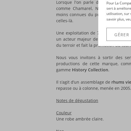
Lorsque l'on parle des rhums de l’
Pour La Compagn
comme Chamarel, New Grove… Mais 
sert à améliore
utilisation, su
moins connues du public, mais tout 
savoir plus, ve
celles-là.
Une exploitation de 750 hectares, 12
GÉRER
un acteur majeur de l’île ! Il comme
du terroir et fait la promotion du tou
Nous vous invitons à sortir des sen
productions de cette marque, co
gamme
History Collection
.
Il s’agit d’un assemblage de
rhums vi
repasse ou à colonne, menée en 2005
Notes de dégustation
Couleur
Une robe ambrée claire.