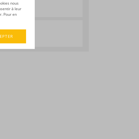
ookies nous
sentir à leur
r. Pour en
EPTER
its :
Saint Aubin