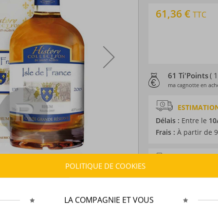
61,36 €
TTC
61 Ti'Points
( 
ma cagnotte en ache
ESTIMATION
Délais :
Entre le
10
Frais :
À partir de 9
CARACTÉRISTI
POLITIQUE DE COOKIES
Type d’alcool :
Rhum
Provenance :
Ile M
Distillation :
Colon
LA COMPAGNIE ET VOUS
Environnement de v