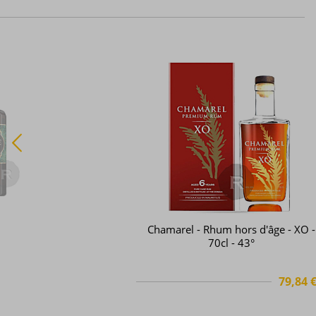
Saint Aubin - Rhum hors d'âge -
History Collection - Mauritius - 2004
70cl - 40°
63,76 
TTC