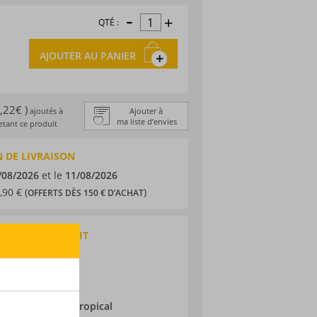
-
+
QTÉ :
AJOUTER AU PANIER
1,22€ )
ajoutés à
Ajouter à
ma liste d’envies
tant ce produit
 DE LIVRAISON
/08/2026
et le
11/08/2026
,90 € (
)
OFFERTS DÈS 150 € D’ACHAT
QUES DU PRODUIT
 agricole
aurice
ne
ieillissement :
Tropical