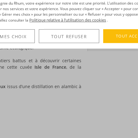
île Maurice
, on pense à des marques
Volume :
70CL
ie du Rhum, votre expérience sur notre site est une priorité. L’utilisation des c
il y a également d’autres marques
r nos services et votre expérience. Vous pouvez cliquer sur « Accepter » pour con
Degré :
40°
r « Gérer mes choix » pour les personnaliser ou sur « Refuser » pour vous y oppose
aussi intéressantes.
Saint Aubin
est de
Politique relative à l’utilisation des cookies
uillez consulter la
.
DÉCOUVERTE
00 salariés… le groupe Saint Aubin est
TOUT ACC
 MES CHOIX
TOUT REFUSER
Voir tous les produ
rcialise également du thé, des produits
risme écologique.
tiers battus et à découvrir certaines
mme cette cuvée
Isle de France
, de la
eux
issus d’une distillation en alambic à
.