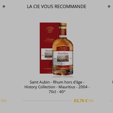
LA CIE VOUS RECOMMANDE
New Grove - Rhum hors d'âge - Beau
 -
Plan - Vintage 2007 - Savoir faire -
70cl - 45°
€
77,75 €
TTC
TTC
+