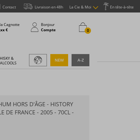
Contact
Livraison en 48h
La Cie & Moi
En tête-à-tête
a Cagnotte
Bonjour
,xx €
Compte
0
HISKY &
NEW
A-Z
 ALCOOLS
RHUM HORS D'ÂGE - HISTORY
E DE FRANCE - 2005 - 70CL -