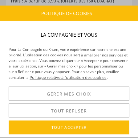
Frais :
À partir de 9,90 € (
)
OFFERTS DÈS 150 € D’ACHAT
POLITIQUE DE COOKIES
CARACTÉRISTIQUES DU PRODUIT
Type d’alcool :
Rhum agricole
LA COMPAGNIE ET VOUS
Provenance :
Ile Maurice
Distillation :
Inconnu
Pour La Compagnie du Rhum, votre expérience sur notre site est une
Environnement de vieillissement :
Tropical
priorité. L’utilisation des cookies nous sert à améliorer nos services et
Volume :
70CL
votre expérience. Vous pouvez cliquer sur « Accepter » pour consentir
à leur utilisation, sur « Gérer mes choix » pour les personnaliser ou
Degré :
42°
sur « Refuser » pour vous y opposer. Pour en savoir plus, veuillez
Politique relative à l’utilisation des cookies
consulter la
.
DÉCOUVERTE
GÉRER MES CHOIX
Voir tous les produits :
Labourdonnais
TOUT REFUSER
TOUT ACCEPTER
DESCRIPTION