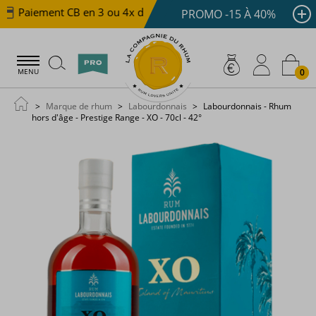
Paiement CB en 3 ou 4x dès 100 €
Livraison offerte d
PROMO -15 À 40%
0
MENU
Marque de rhum
Labourdonnais
Labourdonnais - Rhum
hors d'âge - Prestige Range - XO - 70cl - 42°