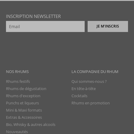
INSCRIPTION NEWSLETTER
JE M'INSCRIS
NOS RHUMS
LA COMPAGNIE DU RHUM
Rhums festifs
Qui sommes-nous ?
Rhums de dégustation
En tête-à-tête
Rhums d'exception
Cocktails
Punchs et liqueurs
Rhums en promotion
Mini & Maxi formats
Extras & Accessoires
Bio, Whisky & autres alcools
Nouveautés