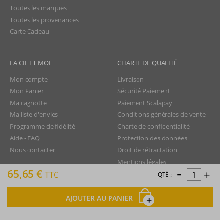
Toutes les marques
Toutes les provenances
Carte Cadeau
LA CIE ET MOI
CHARTE DE QUALITÉ
Mon compte
Livraison
Mon Panier
Sécurité Paiement
Ma cagnotte
Paiement Scalapay
Ma liste d'envies
Conditions générales de vente
Programme de fidélité
Charte de confidentialité
Aide - FAQ
Protection des données
Nous contacter
Droit de rétractation
Mentions légales
-
65,65 €
+
Plan du site
TTC
QTÉ :
AJOUTER AU PANIER