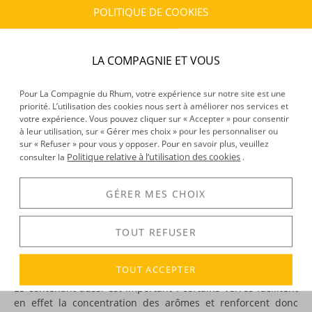
POLITIQUE DE COOKIES
CARACTÉRISTIQUES DU PRODUIT
Provenance :
Martinique
LA COMPAGNIE ET VOUS
Volume :
29CL
Pour La Compagnie du Rhum, votre expérience sur notre site est une
priorité. L’utilisation des cookies nous sert à améliorer nos services et
votre expérience. Vous pouvez cliquer sur « Accepter » pour consentir
DÉCOUVERTE
à leur utilisation, sur « Gérer mes choix » pour les personnaliser ou
sur « Refuser » pour vous y opposer. Pour en savoir plus, veuillez
Voir tous les produits :
Dillon
Politique relative à l’utilisation des cookies
consulter la
.
GÉRER MES CHOIX
DESCRIPTION
TOUT REFUSER
Quel plaisir que de
déguster
un rhum vieux dans de bonnes
conditions : confortablement installé, un soir par exemple,
en bonne compagnie…
TOUT ACCEPTER
Le contenant aussi est important : certains verres facilitent
en effet la concentration des arômes et renforcent donc