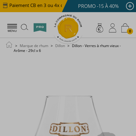
Paiement CB en 3 ou 4x dès 100 €
Livraison offerte 
PROMO -15 À 40%
0
MENU
Marque de rhum
Dillon
Dillon - Verres à rhum vieux -
Arôme - 29cl x 6