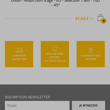
Dillon - Rhum hors d'âge - XO - Selection 7 ans - 70cl
- 45°
41,64 €
TTC
+
FRAIS DE PORT
LIVRAISON
PAIEMENT 100%
OFFERTS
RAPIDE 48H
SÉCURISÉ
dès 150 € d’achat
INSCRIPTION NEWSLETTER
JE M'INSCRIS