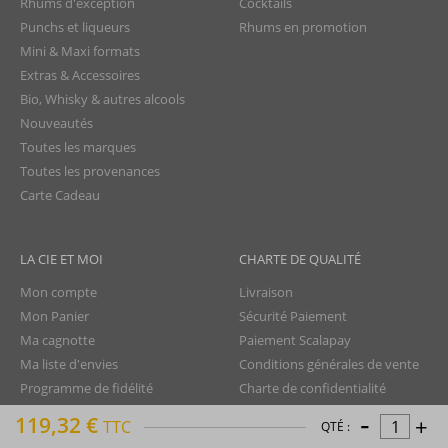
Rhums d'exception
Cocktails
Punchs et liqueurs
Rhums en promotion
Mini & Maxi formats
Extras & Accessoires
Bio, Whisky & autres alcools
Nouveautés
Toutes les marques
Toutes les provenances
Carte Cadeau
LA CIE ET MOI
CHARTE DE QUALITÉ
Mon compte
Livraison
Mon Panier
Sécurité Paiement
Ma cagnotte
Paiement Scalapay
Ma liste d'envies
Conditions générales de vente
Programme de fidélité
Charte de confidentialité
-
Aide - FAQ
Protection des données
119,32 €
+
TTC
QTÉ :
Nous contacter
Droit de rétractation