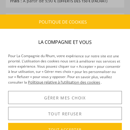
Frais :
À partir de 9,90 € (
)
OFFERTS DÈS 150 € D’ACHAT
CARACTÉRISTIQUES DU PRODUIT
POLITIQUE DE COOKIES
Type d’alcool :
Rhum traditionnel
Provenance :
Nicaragua
LA COMPAGNIE ET VOUS
Distillation :
Colonne
Environnement de vieillissement :
Tropical
Pour La Compagnie du Rhum, votre expérience sur notre site est une
Volume :
70CL
priorité. L’utilisation des cookies nous sert à améliorer nos services et
Degré :
45°
votre expérience. Vous pouvez cliquer sur « Accepter » pour consentir
Médailles :
Or 2024 au Spirits Business
à leur utilisation, sur « Gérer mes choix » pour les personnaliser ou
sur « Refuser » pour vous y opposer. Pour en savoir plus, veuillez
Edition :
limitée et numérotée, 130ème anniversaire
Politique relative à l’utilisation des cookies
consulter la
.
GÉRER MES CHOIX
DÉCOUVERTE
Voir tous les produits :
Flor de Cana
TOUT REFUSER
TOUT ACCEPTER