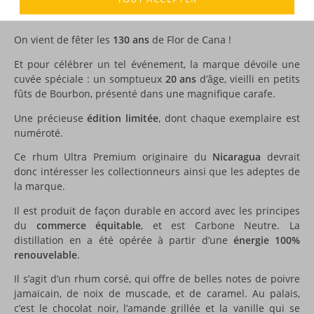
DESCRIPTION
On vient de fêter les
130 ans
de Flor de Cana !
Et pour célébrer un tel événement, la marque dévoile une
cuvée spéciale : un somptueux
20 ans
d’âge, vieilli en petits
fûts de Bourbon, présenté dans une magnifique carafe.
Une précieuse
édition limitée
, dont chaque exemplaire est
numéroté.
Ce rhum Ultra Premium originaire du
Nicaragua
devrait
donc intéresser les collectionneurs ainsi que les adeptes de
la marque.
Il est produit de façon durable en accord avec les principes
du
commerce équitable
, et est Carbone Neutre. La
distillation en a été opérée à partir d’une
énergie 100%
renouvelable
.
Il s’agit d’un rhum corsé, qui offre de belles notes de poivre
jamaïcain, de noix de muscade, et de caramel. Au palais,
c’est le chocolat noir, l’amande grillée et la vanille qui se