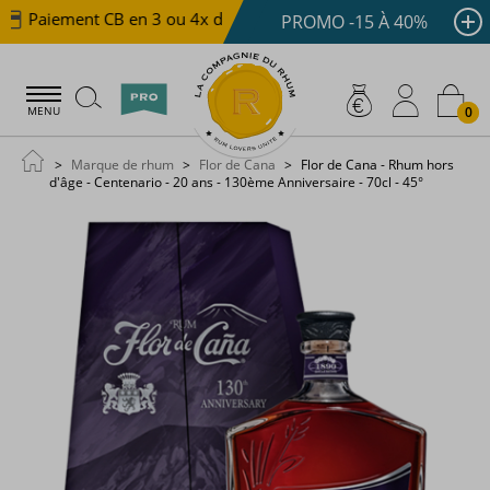
Paiement CB en 3 ou 4x dès 100 €
Livraison offerte d
PROMO -15 À 40%
0
MENU
Marque de rhum
Flor de Cana
Flor de Cana - Rhum hors
d'âge - Centenario - 20 ans - 130ème Anniversaire - 70cl - 45°