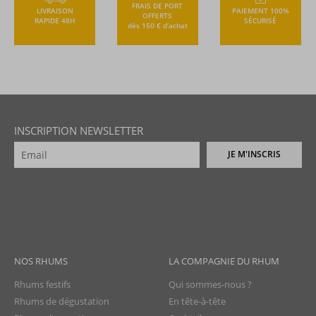
FRAIS DE PORT
LIVRAISON
PAIEMENT 100%
OFFERTS
RAPIDE 48H
SÉCURISÉ
dès 150 € d’achat
INSCRIPTION NEWSLETTER
JE M'INSCRIS
NOS RHUMS
LA COMPAGNIE DU RHUM
Rhums festifs
Qui sommes-nous ?
Rhums de dégustation
En tête-à-tête