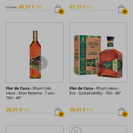
48,91 €
67,31 €
TTC
TTC
57,54 €
+
+
Flor de Cana -
Rhum très
Flor de Cana -
Rhum vieux -
vieux - Gran Reserva - 7 ans -
Eco - Sustainability - 70cl - 40°
70cl - 40°
28,91 €
38,41 €
TTC
TTC
+
+