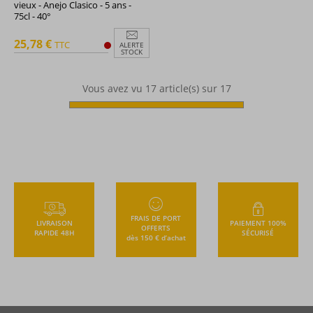
vieux - Anejo Clasico - 5 ans -
75cl - 40°
25,78 €
TTC
ALERTE
STOCK
Vous avez vu
17
article(s) sur 17
FRAIS DE PORT
LIVRAISON
PAIEMENT 100%
OFFERTS
RAPIDE 48H
SÉCURISÉ
dès 150 € d’achat