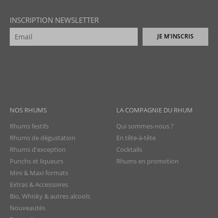
INSCRIPTION NEWSLETTER
JE M'INSCRIS
NOS RHUMS
LA COMPAGNIE DU RHUM
Rhums festifs
Qui sommes-nous ?
Rhums de dégustation
En tête-à-tête
Rhums d'exception
Cocktails
Punchs et liqueurs
Rhums en promotion
Mini & Maxi formats
Extras & Accessoires
Bio, Whisky & autres alcools
Nouveautés