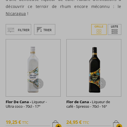
découvrir ce terroir de rhum encore méconnu : le
Nicaragua
!
GRILLE
LISTE
FILTRER
TRIER
Flor De Cana -
Liqueur -
Flor de Cana -
Liqueur de
Ultra coco - 70cl - 17°
café - Spresso - 70cl - 16°
19,25 €
24,95 €
TTC
TTC
+
+