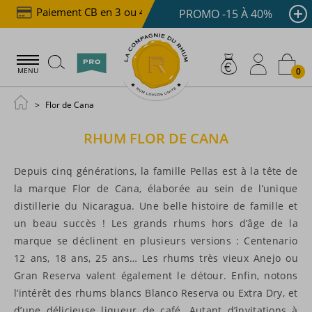
Paiement CB en 3 ou 4x dès 100 €
Livraison offert
PROMO -15 À 40%
0
MENU
Flor de Cana
RHUM
FLOR DE CANA
Depuis cinq générations, la famille Pellas est à la tête de
la marque Flor de Cana, élaborée au sein de l’unique
distillerie du Nicaragua. Une belle histoire de famille et
un beau succès ! Les grands rhums hors d’âge de la
marque se déclinent en plusieurs versions : Centenario
12 ans, 18 ans, 25 ans… Les rhums très vieux Anejo ou
Gran Reserva valent également le détour. Enfin, notons
l’intérêt des rhums blancs Blanco Reserva ou Extra Dry, et
d’une délicieuse liqueur de café. Autant d’invitations à