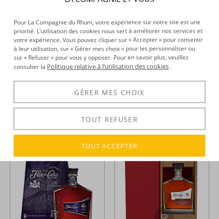
Pour La Compagnie du Rhum, votre expérience sur notre site est une
priorité. L’utilisation des cookies nous sert à améliorer nos services et
votre expérience. Vous pouvez cliquer sur « Accepter » pour consentir
à leur utilisation, sur « Gérer mes choix » pour les personnaliser ou
sur « Refuser » pour vous y opposer. Pour en savoir plus, veuillez
Politique relative à l’utilisation des cookies
consulter la
.
Flor de Cana -
Rhum hors
Flor De Cana -
Rhum hors
d'âge - Centenario - 18 ans -
d'âge - Centenario - 19 ans -
70cl - 40°
70cl - 40°
GÉRER MES CHOIX
65,32 €
93,67 €
TTC
TTC
+
+
TOUT REFUSER
TOUT ACCEPTER